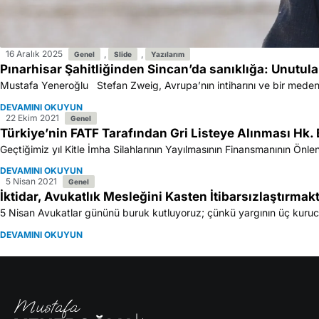
16 Aralık 2025
,
,
Genel
Slide
Yazılarım
Pınarhisar Şahitliğinden Sincan’da sanıklığa: Unutul
Mustafa Yeneroğlu Stefan Zweig, Avrupa’nın intiharını ve bir medeniy
DEVAMINI OKUYUN
22 Ekim 2021
Genel
Türkiye’nin FATF Tarafından Gri Listeye Alınması Hk. B
Geçtiğimiz yıl Kitle İmha Silahlarının Yayılmasının Finansmanının Önl
DEVAMINI OKUYUN
5 Nisan 2021
Genel
İktidar, Avukatlık Mesleğini Kasten İtibarsızlaştırmak
5 Nisan Avukatlar gününü buruk kutluyoruz; çünkü yargının üç kurucu un
DEVAMINI OKUYUN