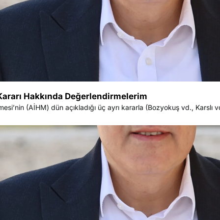
l Kararı Hakkında Değerlendirmelerim
esi’nin (AİHM) dün açıkladığı üç ayrı kararla (Bozyokuş vd., Karslı v