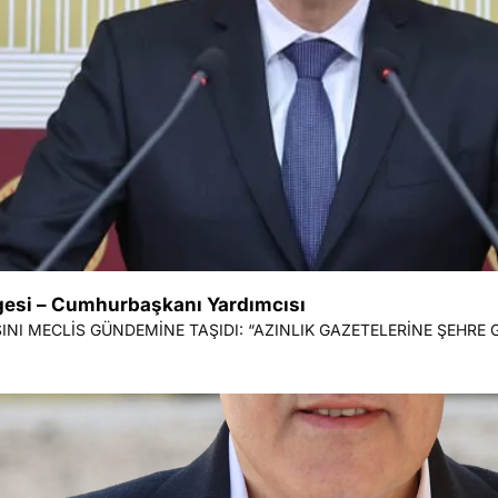
rgesi – Cumhurbaşkanı Yardımcısı
 MECLİS GÜNDEMİNE TAŞIDI: “AZINLIK GAZETELERİNE ŞEHRE GÖRE