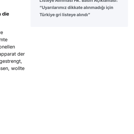
Listeye Alınması Hk. Basın Açıklaması:
“Uyarılarımız dikkate alınmadığı için
 die
Türkiye gri listeye alındı”
re
hmte
onellen
apparat der
gestrengt,
sen, wollte