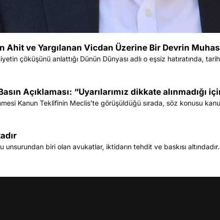
an Ahit ve Yargılanan Vicdan Üzerine Bir Devrin Muhas
etin çöküşünü anlattığı Dünün Dünyası adlı o eşsiz hatıratında, tarih
asın Açıklaması: “Uyarılarımız dikkate alınmadığı için
enmesi Kanun Teklifinin Meclis’te görüşüldüğü sırada, söz konusu kanu
tadır
surundan biri olan avukatlar, iktidarın tehdit ve baskısı altındadır. 