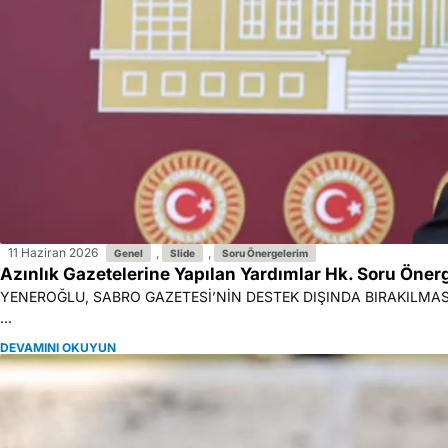
11 Haziran 2026
,
,
Genel
Slide
Soru Önergelerim
Azınlık Gazetelerine Yapılan Yardımlar Hk. Soru Öne
YENEROĞLU, SABRO GAZETESİ’NİN DESTEK DIŞINDA BIRAKILMASINI
...
DEVAMINI OKUYUN