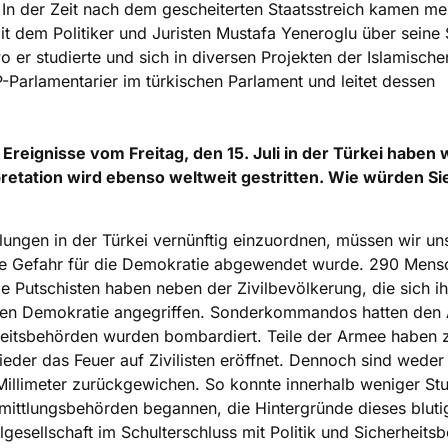
. In der Zeit nach dem gescheiterten Staatsstreich kamen meh
t dem Politiker und Juristen Mustafa Yeneroglu über seine 
 er studierte und sich in diversen Projekten der Islamische
P-Parlamentarier im türkischen Parlament und leitet dessen
Ereignisse vom Freitag, den 15. Juli in der Türkei haben 
retation wird ebenso weltweit gestritten. Wie würden Si
lungen in der Türkei vernünftig einzuordnen, müssen wir u
oße Gefahr für die Demokratie abgewendet wurde. 290 Men
e Putschisten haben neben der Zivilbevölkerung, die sich ih
schen Demokratie angegriffen. Sonderkommandos hatten den 
heitsbehörden wurden bombardiert. Teile der Armee haben z
er das Feuer auf Zivilisten eröffnet. Dennoch sind weder
illimeter zurückgewichen. So konnte innerhalb weniger St
rmittlungsbehörden begannen, die Hintergründe dieses bluti
gesellschaft im Schulterschluss mit Politik und Sicherheits