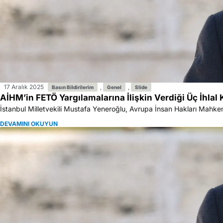
17 Aralık 2025
,
,
Basın Bildirilerim
Genel
Slide
AİHM’in FETÖ Yargılamalarına İlişkin Verdiği Üç İhla
İstanbul Milletvekili Mustafa Yeneroğlu, Avrupa İnsan Hakları Mahkem
DEVAMINI OKUYUN