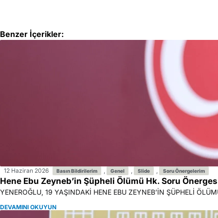
Benzer İçerikler:
12 Haziran 2026
,
,
,
Basın Bildirilerim
Genel
Slide
Soru Önergelerim
Hene Ebu Zeyneb’in Şüpheli Ölümü Hk. Soru Önergesi
YENEROĞLU, 19 YAŞINDAKİ HENE EBU ZEYNEB’İN ŞÜPHELİ ÖLÜMÜNÜ
DEVAMINI OKUYUN