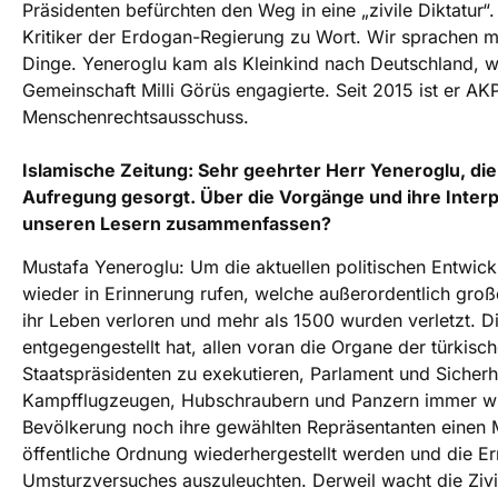
Präsidenten befürchten den Weg in eine „zivile Diktatur“
Kritiker der Erdogan-Regierung zu Wort. Wir sprachen mi
Dinge. Yeneroglu kam als Kleinkind nach Deutschland, wo
Gemeinschaft Milli Görüs engagierte. Seit 2015 ist er AK
Menschenrechtsausschuss.
Islamische Zeitung: Sehr geehrter Herr Yeneroglu, die 
Aufregung gesorgt. Über die Vorgänge und ihre Interp
unseren Lesern zusammenfassen?
Mustafa Yeneroglu: Um die aktuellen politischen Entwick
wieder in Erinnerung rufen, welche außerordentlich gr
ihr Leben verloren und mehr als 1500 wurden verletzt. Di
entgegengestellt hat, allen voran die Organe der türki
Staatspräsidenten zu exekutieren, Parlament und Sicher
Kampfflugzeugen, Hubschraubern und Panzern immer wied
Bevölkerung noch ihre gewählten Repräsentanten einen M
öffentliche Ordnung wiederhergestellt werden und die E
Umsturzversuches auszuleuchten. Derweil wacht die Zivil