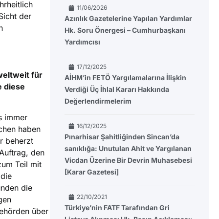
rheitlich
11/06/2026
Sicht der
Azınlık Gazetelerine Yapılan Yardımlar
n
Hk. Soru Önergesi – Cumhurbaşkanı
Yardımcısı
17/12/2025
weltweit für
AİHM’in FETÖ Yargılamalarına İlişkin
e diese
Verdiği Üç İhlal Kararı Hakkında
Değerlendirmelerim
ns immer
16/12/2025
schen haben
Pınarhisar Şahitliğinden Sincan’da
r beherzt
sanıklığa: Unutulan Ahit ve Yargılanan
Auftrag, den
Vicdan Üzerine Bir Devrin Muhasebesi
um Teil mit
[Karar Gazetesi]
 die
unden die
22/10/2021
gen
Türkiye’nin FATF Tarafından Gri
behörden über