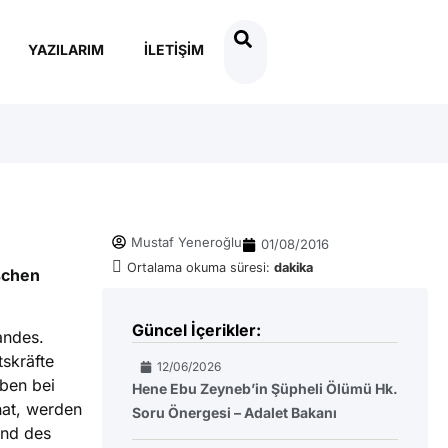
YAZILARIM
İLETIŞIM
Mustaf Yeneroğlu
01/08/2016
Ortalama okuma süresi:
dakika
schen
Güncel İçerikler:
andes.
tskräfte
12/06/2026
rben bei
Hene Ebu Zeyneb’in Şüpheli Ölümü Hk.
hat, werden
Soru Önergesi – Adalet Bakanı
und des