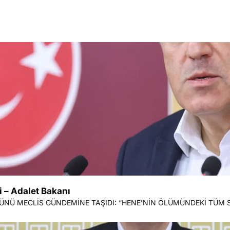
 – Adalet Bakanı
 MECLİS GÜNDEMİNE TAŞIDI: “HENE’NİN ÖLÜMÜNDEKİ TÜM SORU İŞ