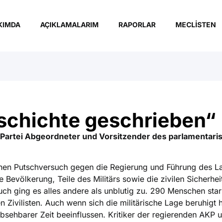
KIMDA
AÇIKLAMALARIM
RAPORLAR
MECLISTEN
chichte geschrieben“
-Partei Abgeordneter und Vorsitzender des parlamentari
s einen Putschversuch gegen die Regierung und Führung des L
 Bevölkerung, Teile des Militärs sowie die zivilen Sicherhei
uch ging es alles andere als unblutig zu. 290 Menschen sta
Zivilisten. Auch wenn sich die militärische Lage beruhigt 
bsehbarer Zeit beeinflussen. Kritiker der regierenden AKP 