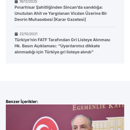
16/12/2025
Pınarhisar Şahitliğinden Sincan’da sanıklığa:
Unutulan Ahit ve Yargılanan Vicdan Üzerine Bir
Devrin Muhasebesi [Karar Gazetesi]
22/10/2021
Türkiye’nin FATF Tarafından Gri Listeye Alınması
Hk. Basın Açıklaması: “Uyarılarımız dikkate
alınmadığı için Türkiye gri listeye alındı”
Benzer İçerikler: