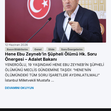
12 Haziran 2026
11 
Az
,
,
,
Basın Bildirilerim
Genel
Slide
Soru Önergelerim
Hene Ebu Zeyneb’in Şüpheli Ölümü Hk. Soru
Ön
Önergesi – Adalet Bakanı
YE
YENEROĞLU, 19 YAŞINDAKİ HENE EBU ZEYNEB’İN ŞÜPHELİ
BI
ÖLÜMÜNÜ MECLİS GÜNDEMİNE TAŞIDI: “HENE’NİN
GA
ÖLÜMÜNDEKİ TÜM SORU İŞARETLERİ AYDINLATILMALI”
Mil
İstanbul Milletvekili Mustafa ...
DE
DEVAMINI OKUYUN