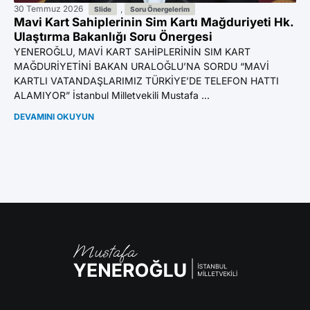
30 Temmuz 2026
,
29
Slide
Soru Önergelerim
Mavi Kart Sahiplerinin Sim Kartı Mağduriyeti Hk.
Va
Ulaştırma Bakanlığı Soru Önergesi
Hk
YENEROĞLU, MAVİ KART SAHİPLERİNİN SIM KART
YE
MAĞDURİYETİNİ BAKAN URALOĞLU’NA SORDU “MAVİ
İD
KARTLI VATANDAŞLARIMIZ TÜRKİYE’DE TELEFON HATTI
GE
ALAMIYOR” İstanbul Milletvekili Mustafa ...
Mu
DEVAMINI OKUYUN
DE