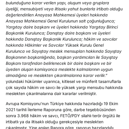
bulunduğuna karar verilen yapı, oluşum veya gruplara
üyeliği, mensubiyeti veya iltisakı yahut bunlarla irtibatı olduğu
değerlendirilen Anayasa Mahkemesi üyeleri hakkında
Anayasa Mahkemesi Genel Kurulunun salt çoğunluğunca;
Yargıtay daire başkanı ve üyeleri hakkında Yargıtay Birinci
Başkanlık Kurulunca; Danıştay daire başkanı ve üyeleri
hakkında Danıştay Başkanlık Kurulunca; hâkim ve savcılar
hakkında Hâkimler ve Savcılar Yüksek Kurulu Genel
Kurulunca ve Sayıştay meslek mensupları hakkında Sayıştay
Başkanının başkanlığında, başkan yardımcıları ile Sayıştay
Başkanı tarafından belirlenecek bir daire başkanı ve bir
üyeden oluşan komisyonca meslekte kalmalarının uygun
olmadığına ve meslekten çıkarılmalarına karar verilir.”
yolundaki hükümler uyarınca, kitlesel ve münferit tasarruflarla
çok sayıda hâkim ve savcı ile yüksek yargı mensubu hakkında
meslekten çıkarılmalarına dair kararlar verilmiştir.
Avrupa Komisyonu’nun Türkiye hakkında hazırladığı 19 Ekim
2021 tarihli İlerleme Raporuna göre, darbe teşebbüsünden
sonra 3.968 hâkim ve savcı, FETÖ/PDY silahlı terör örgütü ile
irtibatlı ya da iltisaklı olduğu gerekçesiyle meslekten
çıkarılmıştır. Yine anılan Rapora göre, raporun hazırlandığı