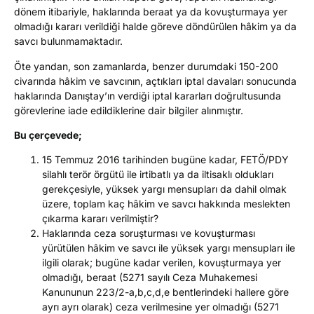
dönem itibariyle, haklarında beraat ya da kovuşturmaya yer
olmadığı kararı verildiği halde göreve döndürülen hâkim ya da
savcı bulunmamaktadır.
Öte yandan, son zamanlarda, benzer durumdaki 150-200
civarında hâkim ve savcının, açtıkları iptal davaları sonucunda
haklarında Danıştay’ın verdiği iptal kararları doğrultusunda
görevlerine iade edildiklerine dair bilgiler alınmıştır.
Bu çerçevede;
15 Temmuz 2016 tarihinden bugüne kadar, FETÖ/PDY
silahlı terör örgütü ile irtibatlı ya da iltisaklı oldukları
gerekçesiyle, yüksek yargı mensupları da dahil olmak
üzere, toplam kaç hâkim ve savcı hakkında meslekten
çıkarma kararı verilmiştir?
Haklarında ceza soruşturması ve kovuşturması
yürütülen hâkim ve savcı ile yüksek yargı mensupları ile
ilgili olarak; bugüne kadar verilen, kovuşturmaya yer
olmadığı, beraat (5271 sayılı Ceza Muhakemesi
Kanununun 223/2-a,b,c,d,e bentlerindeki hallere göre
ayrı ayrı olarak) ceza verilmesine yer olmadığı (5271