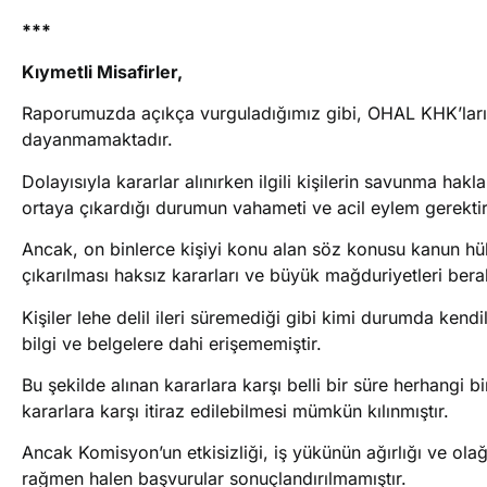
***
Kıymetli Misafirler,
Raporumuzda açıkça vurguladığımız gibi, OHAL KHK’ları il
dayanmamaktadır.
Dolayısıyla kararlar alınırken ilgili kişilerin savunma hak
ortaya çıkardığı durumun vahameti ve acil eylem gerektirm
Ancak, on binlerce kişiyi konu alan söz konusu kanun hük
çıkarılması haksız kararları ve büyük mağduriyetleri berab
Kişiler lehe delil ileri süremediği gibi kimi durumda kend
bilgi ve belgelere dahi erişememiştir.
Bu şekilde alınan kararlara karşı belli bir süre herhangi
kararlara karşı itiraz edilebilmesi mümkün kılınmıştır.
Ancak Komisyon’un etkisizliği, iş yükünün ağırlığı ve o
rağmen halen başvurular sonuçlandırılmamıştır.