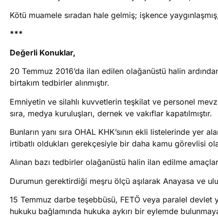
Kötü muamele sıradan hale gelmiş; işkence yaygınlaşmış,
***
Değerli Konuklar,
20 Temmuz 2016’da ilan edilen olağanüstü halin ardınd
birtakım tedbirler alınmıştır.
Emniyetin ve silahlı kuvvetlerin teşkilat ve personel mevzu
sıra, medya kuruluşları, dernek ve vakıflar kapatılmıştır.
Bunların yanı sıra OHAL KHK’sının ekli listelerinde yer alan
irtibatlı oldukları gerekçesiyle bir daha kamu görevlisi 
Alınan bazı tedbirler olağanüstü halin ilan edilme amaçları 
Durumun gerektirdiği meşru ölçü aşılarak Anayasa ve ulusl
15 Temmuz darbe teşebbüsü, FETÖ veya paralel devlet ya
hukuku bağlamında hukuka aykırı bir eylemde bulunmayan k