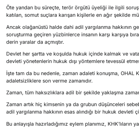
Öte yandan bu süreçte, terör örgütü üyeliği ile ilgili sor
katılan, somut suçlara karışan kişilerle en ağır şekilde m
Ancak olağanüstü halde dahi adil yargılanma hakkının ger
soruşturma geçiren yüzbinlerce insanın karşı karşıya bırak
derin yaralar da açmıştır.
Devlet her şartta ve koşulda hukuk içinde kalmak ve vat
devleti yönetenlerin hukuk dışı yöntemlere tevessül etmesi
İşte tam da bu nedenle, zaman adaleti konuşma, OHAL KHK’l
adaletsizliklere son verme zamanıdır.
Zaman, tüm haksızlıklara adil bir şekilde yaklaşma zaman
Zaman artık hiç kimsenin ya da grubun düşünceleri sebebi
adil yargılanma hakkının esas alındığı bir hukuk devleti 
Bu anlayışla hazırladığımız eylem planımız, KHK’lıların y