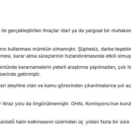
e gerçekleştirilen ihraçlar idari ya da yargısal bir muhakem
larını kullanması mümkün olmamıştır. Şüphesiz, darbe teşebbü
esi, karar alma süreçlerinin hızlandırılmasında etkili olmuş
münde kararnamelerin yeterli araştırma yapılmadan, çok hız
erinde getirmiştir.
ileri aleyhine olan ve kamu görevinden çıkarılmalarına yol aç
 bir itiraz yolu da öngörülmemiştir. OHAL Komisyonu’nun kuru
lağanüstü̈ halin kalkmasının üzerinden üç yıldan fazla bir sür