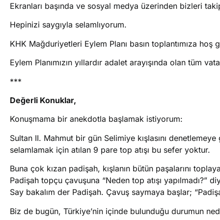
Ekranları başında ve sosyal medya üzerinden bizleri taki
Hepinizi saygıyla selamlıyorum.
KHK Mağduriyetleri Eylem Planı basın toplantımıza hoş g
Eylem Planımızın yıllardır adalet arayışında olan tüm vat
***
Değerli Konuklar,
Konuşmama bir anekdotla başlamak istiyorum:
Sultan II. Mahmut bir gün Selimiye kışlasını denetlemeye
selamlamak için atılan 9 pare top atışı bu sefer yoktur.
Buna çok kızan padişah, kışlanın bütün paşalarını toplay
Padişah topçu çavuşuna “Neden top atışı yapılmadı?” diye
Say bakalım der Padişah. Çavuş saymaya başlar; “Padişa
Biz de bugün, Türkiye’nin içinde bulunduğu durumun nede