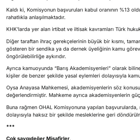
Kaldı ki, Komisyonun başvuruları kabul oranının %13 oldu
rahatlıkla anlaşılmaktadır.
KHK’larda yer alan irtibat ve iltisak kavramları Türk hu
Diğer taraftan ihraç gerekçelerinin büyük bir kısmı, tama
gösteren bir sendika ya da dernek üyeliğinin kamu görevi
öngörülebilirliğe aykırıdır.
Ayrıca kamuoyunda “Barış Akademisyenleri” olarak bilinen,
kişiler de benzer şekilde yasal eylemleri dolayısıyla kamu
Oysa Anayasa Mahkemesi, akademisyenlerin söz konusu bil
değerlendirmiştir. Mahkeme ayrıca akademisyenlerin güçl
Buna rağmen OHAL Komisyonuna yapılan başvurularda, re
dolayısıyla haksız bir şekilde mesleklerine geri döndürü
***
Çok saygıdeğer Misafirler,