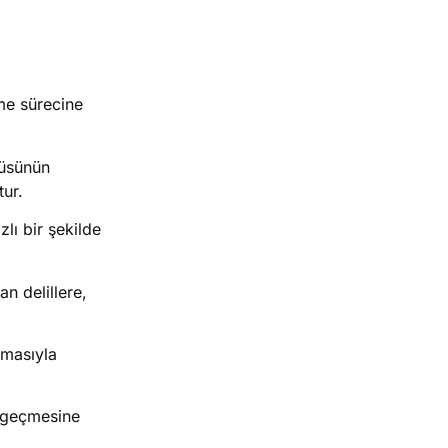
e sürecine
sünün
tur.
lı bir şekilde
an delillere,
lmasıyla
e geçmesine