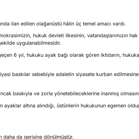
nda ilan edilen olağanüstü hâlin üç temel amacı vardı.
mokrasimizin, hukuk devleti ilkesinin, vatandaşlarımızın hak
şekilde uygulanabilmesidir.
 geçen 6 yıl, hukuku ayak bağı olarak gören iktidarın, hukuk
iyasi baskılar sebebiyle adaletin siyasete kurban edilmesin
 ancak baskıyla ve zorla yönetebileceklerine inanmış olması
 ayaklar altına alındığı, üstünlerin hukukunun egemen olduğ
rın daha da gerisine dönülmüştür.