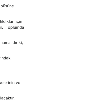
ebbüsüne
dıkları için
ştır. Toplumda
mamalıdır ki,
rındaki
elerinin ve
lacaktır.