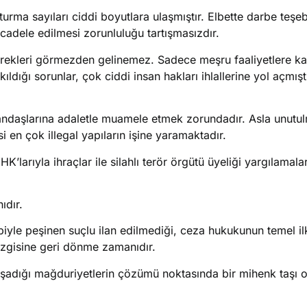
uşturma sayıları ciddi boyutlara ulaşmıştır. Elbette darbe teş
ücadele edilmesi zorunluluğu tartışmasızdır.
ekleri görmezden gelinemez. Sadece meşru faaliyetlere katıl
ıldığı sorunlar, çok ciddi insan hakları ihlallerine yol açmı
andaşlarına adaletle muamele etmek zorundadır. Asla unutul
 en çok illegal yapıların işine yaramaktadır.
arıyla ihraçlar ile silahlı terör örgütü üyeliği yargılamala
ıdır.
yle peşinen suçlu ilan edilmediği, ceza hukukunun temel ilk
çizgisine geri dönme zamanıdır.
aşadığı mağduriyetlerin çözümü noktasında bir mihenk taşı o