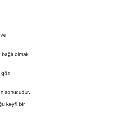
 ve
a bağlı olmak
e göz
nın sonucudur.
u keyfi bir