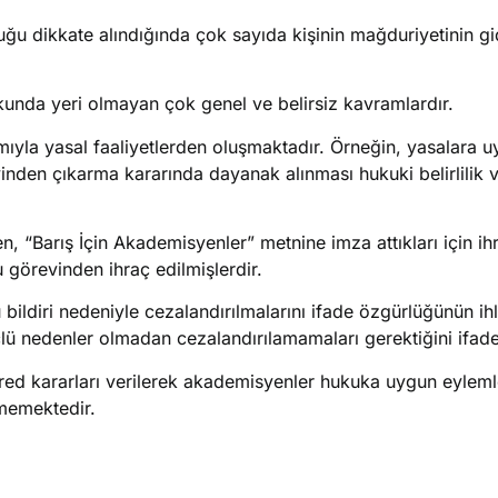
ğu dikkate alındığında çok sayıda kişinin mağduriyetinin gi
kukunda yeri olmayan çok genel ve belirsiz kavramlardır.
mıyla yasal faaliyetlerden oluşmaktadır. Örneğin, yasalara u
nden çıkarma kararında dayanak alınması hukuki belirlilik 
 “Barış İçin Akademisyenler” metnine imza attıkları için ih
 görevinden ihraç edilmişlerdir.
diri nedeniyle cezalandırılmalarını ifade özgürlüğünün ihla
ü nedenler olmadan cezalandırılamamaları gerektiğini ifade 
d kararları verilerek akademisyenler hukuka uygun eyleml
lmemektedir.