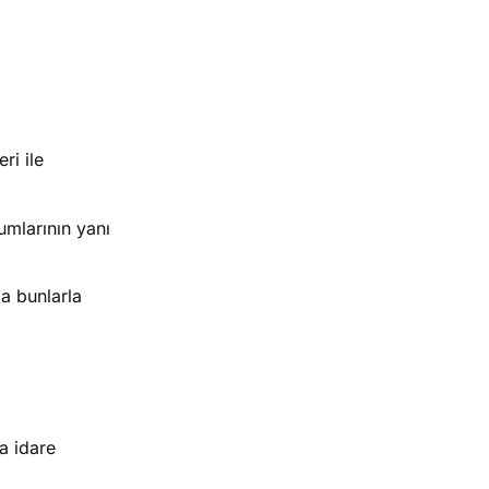
ri ile
umlarının yanı
da bunlarla
a idare