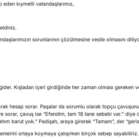
p eden kıymetli vatandaşlarımız,
eldiniz.
andaşlarımızın sorunlarının çözülmesine vesile olmasını diliy
 gider. Kışladan içeri girdiğinde her zaman olması gereken v
arak hesap sorar. Paşalar da sorumlu olarak topçu çavuşunu 
 sorar, çavuş ise “Efendim, tam 18 tane sebebi var.” diye c
hım barut yok.” Padişah, araya girerek “Tamam”, der “geris
nlerini ortaya koymaya çalışırken birçok sebep sayabiliriz