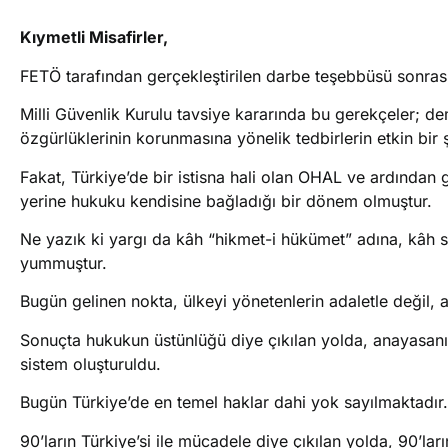
Kıymetli Misafirler,
FETÖ tarafından gerçekleştirilen darbe teşebbüsü sonrası
Milli Güvenlik Kurulu tavsiye kararında bu gerekçeler; de
özgürlüklerinin korunmasına yönelik tedbirlerin etkin bir 
Fakat, Türkiye’de bir istisna hali olan OHAL ve ardından
yerine hukuku kendisine bağladığı bir dönem olmuştur.
Ne yazık ki yargı da kâh “hikmet-i hükümet” adına, kâh s
yummuştur.
Bugün gelinen nokta, ülkeyi yönetenlerin adaletle değil,
Sonuçta hukukun üstünlüğü diye çıkılan yolda, anayasanın
sistem oluşturuldu.
Bugün Türkiye’de en temel haklar dahi yok sayılmaktadır.
90’ların Türkiye’si ile mücadele diye çıkılan yolda, 90’la