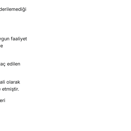
derilemediği
ygun faaliyet
ve
raç edilen
li olarak
etmiştir.
eri