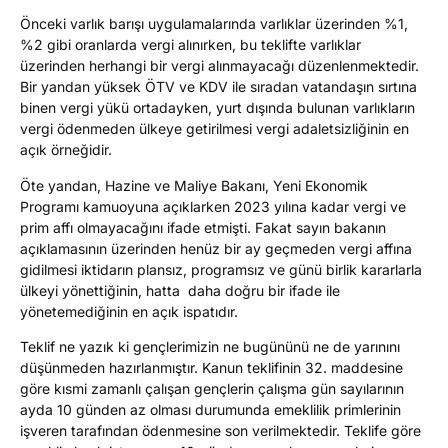
Önceki varlık barışı uygulamalarında varlıklar üzerinden %1,
%2 gibi oranlarda vergi alınırken, bu teklifte varlıklar
üzerinden herhangi bir vergi alınmayacağı düzenlenmektedir.
Bir yandan yüksek ÖTV ve KDV ile sıradan vatandaşın sırtına
binen vergi yükü ortadayken, yurt dışında bulunan varlıkların
vergi ödenmeden ülkeye getirilmesi vergi adaletsizliğinin en
açık örneğidir.
Öte yandan, Hazine ve Maliye Bakanı, Yeni Ekonomik
Programı kamuoyuna açıklarken 2023 yılına kadar vergi ve
prim affı olmayacağını ifade etmişti. Fakat sayın bakanın
açıklamasının üzerinden henüz bir ay geçmeden vergi affına
gidilmesi iktidarın plansız, programsız ve günü birlik kararlarla
ülkeyi yönettiğinin, hatta daha doğru bir ifade ile
yönetemediğinin en açık ispatıdır.
Teklif ne yazık ki gençlerimizin ne bugününü ne de yarınını
düşünmeden hazırlanmıştır. Kanun teklifinin 32. maddesine
göre kısmi zamanlı çalışan gençlerin çalışma gün sayılarının
ayda 10 günden az olması durumunda emeklilik primlerinin
işveren tarafından ödenmesine son verilmektedir. Teklife göre