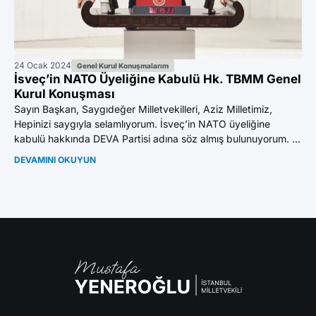
24 Ocak 2024
24 
Genel Kurul Konuşmalarım
İsveç’in NATO Üyeliğine Kabulü Hk. TBMM Genel
20
Kurul Konuşması
K
Sayın Başkan, Saygıdeğer Milletvekilleri, Aziz Milletimiz,
Say
Hepinizi saygıyla selamlıyorum. İsveç’in NATO üyeliğine
Hep
kabulü hakkında DEVA Partisi adına söz almış bulunuyorum. ...
azi
DEVAMINI OKUYUN
DE