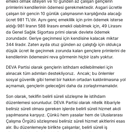
emekli olmak isteyen ve 10 günden az çalışan gençlerin
primlerini kendilerinin ödemesi gerekmektedir. Asgari ücretle
çalışan bir gencin 10 günlük çalışmasının karşılığında alacağı
ücret 981 TL’dir. Aynı genç emeklilik için prim ödemek isterse
aldığı 981 liranın 588 lirasını emekli olabilmek için, 49 Lirasını
da Genel Sağlık Sigortası primi olarak devlete ödemek
zorundadır. Geriye geçinmesi için kendisine kalacak miktar
344 liradır. Zaten ayda otuz günden az çalıştığı için oldukça
düşük ücret ile geçinmek zorunda kalan gençlere primlerini de
kendilerinin ödemesini reva görmenin hiçbir izahı yoktur.
DEVA Partisi olarak gençlerin istihdam edilebilmeleri için
alınacak tüm adımları destekliyoruz. Ancak; bu önlemler
sosyal güvenlik gibi temel bir hakkın ortadan kaldırılmasına yol
açmamalı, gençlerin geleceğini daha da zorlaştırmamalıdır.
Son olarak, teklifin belirli süreli sözleşme ile istihdam
düzenlemesi sorunludur. DEVA Partisi olarak nitelik itibariyle
belirsiz süreli olması gereken işlerde belirli süreli hizmet akdi
yapılmasına karşıyız. Çünkü hem yasalar hem de Uluslararası
Çalışma Örgütü sözleşmesi belirsiz süreli hizmet akitlerini esas
alır. Bu düzenlemeyle birlikte çalışanlar, belirli süreli iş