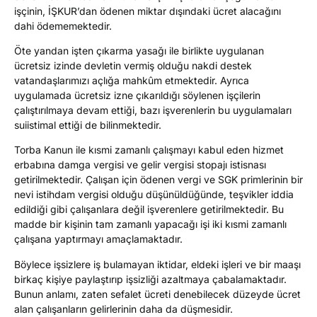
işçinin, İŞKUR’dan ödenen miktar dışındaki ücret alacağını
dahi ödememektedir.
Öte yandan işten çıkarma yasağı ile birlikte uygulanan
ücretsiz izinde devletin vermiş olduğu nakdi destek
vatandaşlarımızı açlığa mahkûm etmektedir. Ayrıca
uygulamada ücretsiz izne çıkarıldığı söylenen işçilerin
çalıştırılmaya devam ettiği, bazı işverenlerin bu uygulamaları
suiistimal ettiği de bilinmektedir.
Torba Kanun ile kısmi zamanlı çalışmayı kabul eden hizmet
erbabına damga vergisi ve gelir vergisi stopajı istisnası
getirilmektedir. Çalışan için ödenen vergi ve SGK primlerinin bir
nevi istihdam vergisi olduğu düşünüldüğünde, teşvikler iddia
edildiği gibi çalışanlara değil işverenlere getirilmektedir. Bu
madde bir kişinin tam zamanlı yapacağı işi iki kısmi zamanlı
çalışana yaptırmayı amaçlamaktadır.
Böylece işsizlere iş bulamayan iktidar, eldeki işleri ve bir maaşı
birkaç kişiye paylaştırıp işsizliği azaltmaya çabalamaktadır.
Bunun anlamı, zaten sefalet ücreti denebilecek düzeyde ücret
alan çalışanların gelirlerinin daha da düşmesidir.