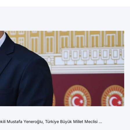
9 
İk
YE
Yen
DE
i Mustafa Yeneroğlu, Türkiye Büyük Millet Meclisi ...