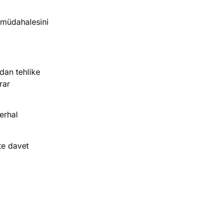
z müdahalesini
ndan tehlike
rar
derhal
te davet