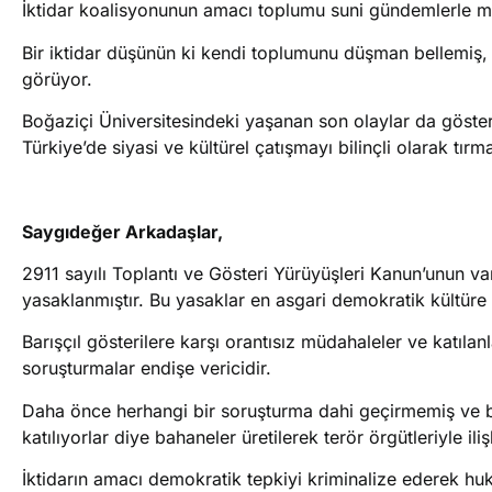
İktidar koalisyonunun amacı toplumu suni gündemlerle meş
Bir iktidar düşünün ki kendi toplumunu düşman bellemiş, t
görüyor.
Boğaziçi Üniversitesindeki yaşanan son olaylar da göste
Türkiye’de siyasi ve kültürel çatışmayı bilinçli olarak tır
Saygıdeğer Arkadaşlar,
2911 sayılı Toplantı ve Gösteri Yürüyüşleri Kanun’unu
yasaklanmıştır. Bu yasaklar en asgari demokratik kültüre 
Barışçıl gösterilere karşı orantısız müdahaleler ve katılan
soruşturmalar endişe vericidir.
Daha önce herhangi bir soruşturma dahi geçirmemiş ve bü
katılıyorlar diye bahaneler üretilerek terör örgütleriyle il
İktidarın amacı demokratik tepkiyi kriminalize ederek h