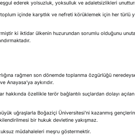
gul ederek yolsuzluk, yoksulluk ve adaletsizlikleri unuttur
oplum içinde karşıtlık ve nefreti körüklemek için her türlü 
rmiştir ki iktidar ülkenin huzurundan sorumlu olduğunu unut
mandırmaktadır.
n varlığına rağmen son dönemde toplanma özgürlüğü neredey
ve Anayasa’ya aykırıdır.
lar hakkında özellikle terör bağlantılı suçlardan dolayı açılan
yük uğraşlarla Boğaziçi Üniversitesi’ni kazanmış gençlerin
işkilendirilmesi bir hukuk devletine yakışmaz.
ukuksuz müdahaleleri meşru göstermektir.