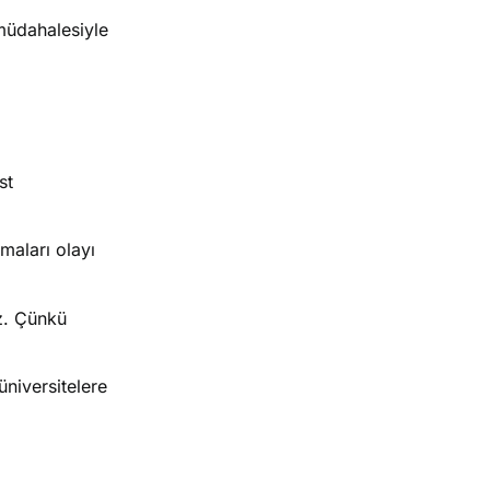
 müdahalesiyle
st
maları olayı
uz. Çünkü
üniversitelere