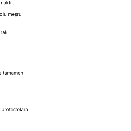
maktır.
yolu meşru
arak
se tamamen
 protestolara