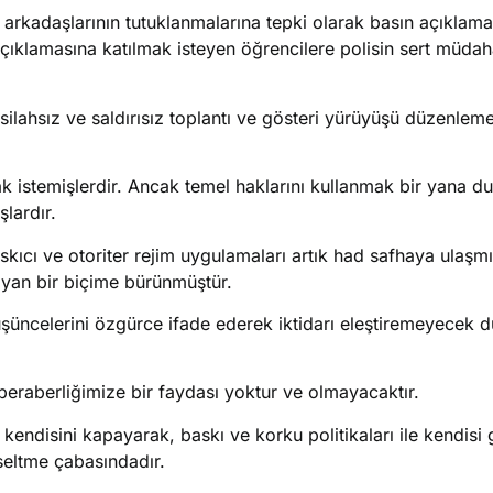
arkadaşlarının tutuklanmalarına tepki olarak basın açıklam
 açıklamasına katılmak isteyen öğrencilere polisin sert müdah
ilahsız ve saldırısız toplantı ve gösteri yürüyüşü düzenlem
ak istemişlerdir. Ancak temel haklarını kullanmak bir yana d
şlardır.
kıcı ve otoriter rejim uygulamaları artık had safhaya ulaşmı
yan bir biçime bürünmüştür.
düşüncelerini özgürce ifade ederek iktidarı eleştiremeyecek
 beraberliğimize bir faydası yoktur ve olmayacaktır.
 kendisini kapayarak, baskı ve korku politikaları ile kendisi 
seltme çabasındadır.