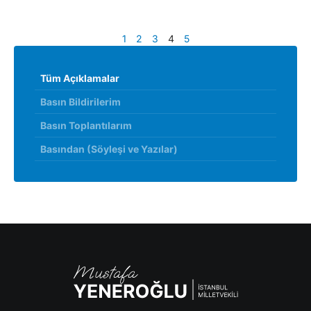
1
2
3
4
5
Tüm Açıklamalar
Basın Bildirilerim
Basın Toplantılarım
Basından (Söyleşi ve Yazılar)