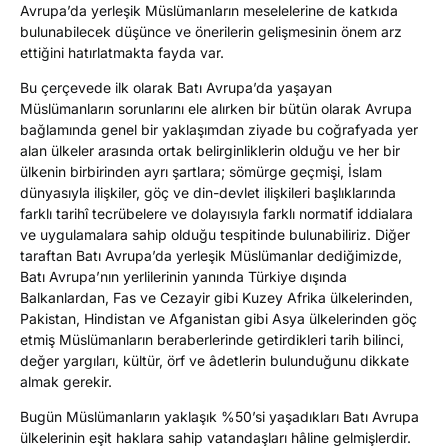
Avrupa’da yerleşik Müslümanların meselelerine de katkıda
bulunabilecek düşünce ve önerilerin gelişmesinin önem arz
ettiğini hatırlatmakta fayda var.
Bu çerçevede ilk olarak Batı Avrupa’da yaşayan
Müslümanların sorunlarını ele alırken bir bütün olarak Avrupa
bağlamında genel bir yaklaşımdan ziyade bu coğrafyada yer
alan ülkeler arasında ortak belirginliklerin olduğu ve her bir
ülkenin birbirinden ayrı şartlara; sömürge geçmişi, İslam
dünyasıyla ilişkiler, göç ve din-devlet ilişkileri başlıklarında
farklı tarihî tecrübelere ve dolayısıyla farklı normatif iddialara
ve uygulamalara sahip olduğu tespitinde bulunabiliriz. Diğer
taraftan Batı Avrupa’da yerleşik Müslümanlar dediğimizde,
Batı Avrupa’nın yerlilerinin yanında Türkiye dışında
Balkanlardan, Fas ve Cezayir gibi Kuzey Afrika ülkelerinden,
Pakistan, Hindistan ve Afganistan gibi Asya ülkelerinden göç
etmiş Müslümanların beraberlerinde getirdikleri tarih bilinci,
değer yargıları, kültür, örf ve âdetlerin bulunduğunu dikkate
almak gerekir.
Bugün Müslümanların yaklaşık %50’si yaşadıkları Batı Avrupa
ülkelerinin eşit haklara sahip vatandaşları hâline gelmişlerdir.