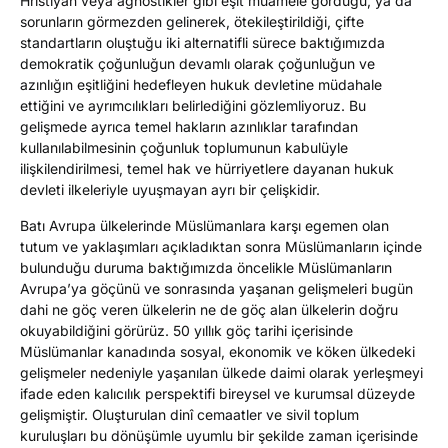
Hristiyan veya agnostikler gibi eşit muamele gördüğü, ya da
sorunların görmezden gelinerek, ötekileştirildiği, çifte
standartların oluştuğu iki alternatifli sürece baktığımızda
demokratik çoğunluğun devamlı olarak çoğunluğun ve
azınlığın eşitliğini hedefleyen hukuk devletine müdahale
ettiğini ve ayrımcılıkları belirlediğini gözlemliyoruz. Bu
gelişmede ayrıca temel hakların azınlıklar tarafından
kullanılabilmesinin çoğunluk toplumunun kabulüyle
ilişkilendirilmesi, temel hak ve hürriyetlere dayanan hukuk
devleti ilkeleriyle uyuşmayan ayrı bir çelişkidir.
Batı Avrupa ülkelerinde Müslümanlara karşı egemen olan
tutum ve yaklaşımları açıkladıktan sonra Müslümanların içinde
bulunduğu duruma baktığımızda öncelikle Müslümanların
Avrupa’ya göçünü ve sonrasında yaşanan gelişmeleri bugün
dahi ne göç veren ülkelerin ne de göç alan ülkelerin doğru
okuyabildiğini görürüz. 50 yıllık göç tarihi içerisinde
Müslümanlar kanadında sosyal, ekonomik ve köken ülkedeki
gelişmeler nedeniyle yaşanılan ülkede daimi olarak yerleşmeyi
ifade eden kalıcılık perspektifi bireysel ve kurumsal düzeyde
gelişmiştir. Oluşturulan dinî cemaatler ve sivil toplum
kuruluşları bu dönüşümle uyumlu bir şekilde zaman içerisinde