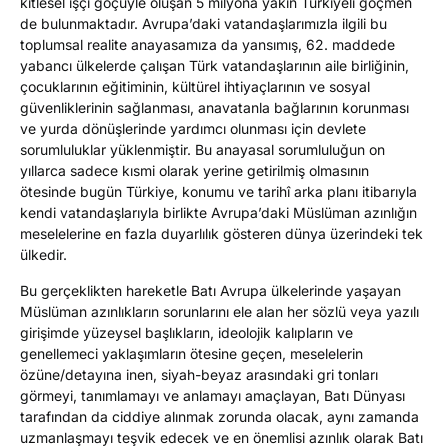
kitlesel işçi göçüyle oluşan 5 milyona yakın Türkiyeli göçmen
de bulunmaktadır. Avrupa’daki vatandaşlarımızla ilgili bu
toplumsal realite anayasamıza da yansımış, 62. maddede
yabancı ülkelerde çalışan Türk vatandaşlarının aile birliğinin,
çocuklarının eğitiminin, kültürel ihtiyaçlarının ve sosyal
güvenliklerinin sağlanması, anavatanla bağlarının korunması
ve yurda dönüşlerinde yardımcı olunması için devlete
sorumluluklar yüklenmiştir. Bu anayasal sorumluluğun on
yıllarca sadece kısmi olarak yerine getirilmiş olmasının
ötesinde bugün Türkiye, konumu ve tarihî arka planı itibarıyla
kendi vatandaşlarıyla birlikte Avrupa’daki Müslüman azınlığın
meselelerine en fazla duyarlılık gösteren dünya üzerindeki tek
ülkedir.
Bu gerçeklikten hareketle Batı Avrupa ülkelerinde yaşayan
Müslüman azınlıkların sorunlarını ele alan her sözlü veya yazılı
girişimde yüzeysel başlıkların, ideolojik kalıpların ve
genellemeci yaklaşımların ötesine geçen, meselelerin
özüne/detayına inen, siyah-beyaz arasındaki gri tonları
görmeyi, tanımlamayı ve anlamayı amaçlayan, Batı Dünyası
tarafından da ciddiye alınmak zorunda olacak, aynı zamanda
uzmanlaşmayı teşvik edecek ve en önemlisi azınlık olarak Batı