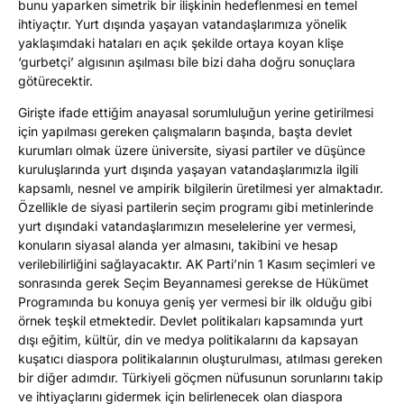
bunu yaparken simetrik bir ilişkinin hedeflenmesi en temel
ihtiyaçtır. Yurt dışında yaşayan vatandaşlarımıza yönelik
yaklaşımdaki hataları en açık şekilde ortaya koyan klişe
‘gurbetçi’ algısının aşılması bile bizi daha doğru sonuçlara
götürecektir.
Girişte ifade ettiğim anayasal sorumluluğun yerine getirilmesi
için yapılması gereken çalışmaların başında, başta devlet
kurumları olmak üzere üniversite, siyasi partiler ve düşünce
kuruluşlarında yurt dışında yaşayan vatandaşlarımızla ilgili
kapsamlı, nesnel ve ampirik bilgilerin üretilmesi yer almaktadır.
Özellikle de siyasi partilerin seçim programı gibi metinlerinde
yurt dışındaki vatandaşlarımızın meselelerine yer vermesi,
konuların siyasal alanda yer almasını, takibini ve hesap
verilebilirliğini sağlayacaktır. AK Parti’nin 1 Kasım seçimleri ve
sonrasında gerek Seçim Beyannamesi gerekse de Hükümet
Programında bu konuya geniş yer vermesi bir ilk olduğu gibi
örnek teşkil etmektedir. Devlet politikaları kapsamında yurt
dışı eğitim, kültür, din ve medya politikalarını da kapsayan
kuşatıcı diaspora politikalarının oluşturulması, atılması gereken
bir diğer adımdır. Türkiyeli göçmen nüfusunun sorunlarını takip
ve ihtiyaçlarını gidermek için belirlenecek olan diaspora