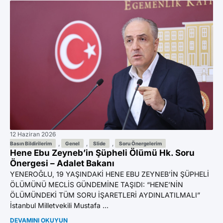
12 Haziran 2026
11 
Az
,
,
,
Basın Bildirilerim
Genel
Slide
Soru Önergelerim
Hene Ebu Zeyneb’in Şüpheli Ölümü Hk. Soru
Ön
Önergesi – Adalet Bakanı
YE
YENEROĞLU, 19 YAŞINDAKİ HENE EBU ZEYNEB’İN ŞÜPHELİ
BI
ÖLÜMÜNÜ MECLİS GÜNDEMİNE TAŞIDI: “HENE’NİN
GA
ÖLÜMÜNDEKİ TÜM SORU İŞARETLERİ AYDINLATILMALI”
Mil
İstanbul Milletvekili Mustafa ...
DE
DEVAMINI OKUYUN