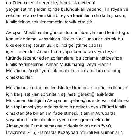
örgütlenmelerini gerçekleştirerek hizmetlerini
yaygınlaştırmışlardır. İçinde bulundukları yabancı, Hristiyan ve
seküler refah ortamı kimi birey ve kesimlerin dindarlaşmasını,
kimilerininse sekülerleşmesini teşvik etmiştir.
Avrupalı Müslümanlar güncel durum itibarıyla kendilerini doğru
konumlandırma, yaşadıkları ülkelerin asli unsurları olarak bu
ülkelere karşı sorumluluk bilinci geliştirme çabası
içerisindedirler. Ancak bunu yaparken baskı veya teşvik
türünde tezahür eden zorlamalara, bu zorlama neticesinde
kimlik evrilmelerine, Alman Müslümanlığı veya Fransız
Müslümanlığı gibi yerel okumalarla tanımlamalara muhatap
olmaktadırlar.
Müslümanların toplum içerisindeki konumlarını güçlendirmeleri
için karşılaştıkları sorunların aşılması gerektiği aşikârdır.
Müslüman kimliğinin Avrupa’nın geleceğinde de var olabilmesi
için toplumsal yaşamda sadece bir etiket veya kültürel kimlik
olmaktan öte bir anlam ifade etmesi, İslam’ın Avrupa’da
yaşanılan bir din olarak da yer alması gerekmektedir.
Almanya’da Cuma namazına gidenlerin oranının %40,
İsviçre’de %15, Fransa’da Kuzeybatı Afrikalı Müslümanların