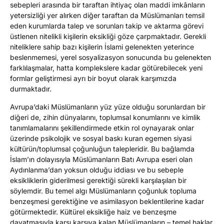
sebepleri arasında bir taraftan ihtiyaç olan maddi imkânların
yetersizliği yer alırken diğer taraftan da Müslümanları temsil
eden kurumlarda talep ve sorunları takip ve aktarma görevi
üstlenen nitelikli kişilerin eksikliği göze çarpmaktadır. Gerekli
niteliklere sahip bazı kişilerin İslami gelenekten yeterince
beslenmemesi, yerel sosyalizasyon sonucunda bu gelenekten
farklılaşmalar, hatta komplekslere kadar götürebilecek yeni
formlar geliştirmesi ayrı bir boyut olarak karşımızda
durmaktadır.
Avrupa’daki Müslümanların yüz yüze olduğu sorunlardan bir
diğeri de, zihin dünyalarını, toplumsal konumlarını ve kimlik
tanımlamalarını şekillendirmede etkin rol oynayarak onlar
üzerinde psikolojik ve sosyal baskı kuran egemen siyasi
kültürün/toplumsal çoğunluğun talepleridir. Bu bağlamda
İslam’ın dolayısıyla Müslümanların Batı Avrupa eseri olan
Aydınlanma’dan yoksun olduğu iddiası ve bu sebeple
eksikliklerin giderilmesi gerektiği sürekli karşılaşılan bir
söylemdir. Bu temel algı Müslümanların çoğunluk topluma
benzeşmesi gerektiğine ve asimilasyon beklentilerine kadar
götürmektedir. Kültürel eksikliğe haiz ve benzeşme
dayatmasıyla karşı karşıya kalan Müslümanların – temel haklar