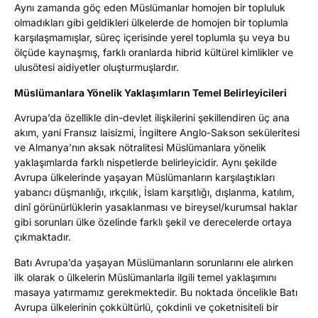
Aynı zamanda göç eden Müslümanlar homojen bir topluluk
olmadıkları gibi geldikleri ülkelerde de homojen bir toplumla
karşılaşmamışlar, süreç içerisinde yerel toplumla şu veya bu
ölçüde kaynaşmış, farklı oranlarda hibrid kültürel kimlikler ve
ulusötesi aidiyetler oluşturmuşlardır.
Müslümanlara Yönelik Yaklaşımların Temel Belirleyicileri
Avrupa’da özellikle din-devlet ilişkilerini şekillendiren üç ana
akım, yani Fransız laisizmi, İngiltere Anglo-Sakson seküleritesi
ve Almanya’nın aksak nötralitesi Müslümanlara yönelik
yaklaşımlarda farklı nispetlerde belirleyicidir. Aynı şekilde
Avrupa ülkelerinde yaşayan Müslümanların karşılaştıkları
yabancı düşmanlığı, ırkçılık, İslam karşıtlığı, dışlanma, katılım,
dinî görünürlüklerin yasaklanması ve bireysel/kurumsal haklar
gibi sorunları ülke özelinde farklı şekil ve derecelerde ortaya
çıkmaktadır.
Batı Avrupa’da yaşayan Müslümanların sorunlarını ele alırken
ilk olarak o ülkelerin Müslümanlarla ilgili temel yaklaşımını
masaya yatırmamız gerekmektedir. Bu noktada öncelikle Batı
Avrupa ülkelerinin çokkültürlü, çokdinli ve çoketnisiteli bir