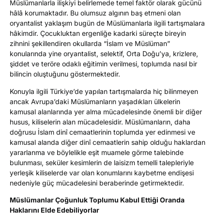
Müslümanlarla ilişkiyi belirlemede temel faktör olarak gücünü
hâlâ korumaktadır. Bu olumsuz algının baş etmeni olan
oryantalist yaklaşım bugün de Müslümanlarla ilgili tartışmalara
hâkimdir. Çocukluktan ergenliğe kadarki süreçte bireyin
zihnini şekillendiren okullarda “İslam ve Müslüman”
konularında yine oryantalist, selektif, Orta Doğu’ya, krizlere,
şiddet ve teröre odaklı eğitimin verilmesi, toplumda nasıl bir
bilincin oluştuğunu göstermektedir.
Konuyla ilgili Türkiye’de yapılan tartışmalarda hiç bilinmeyen
ancak Avrupa’daki Müslümanların yaşadıkları ülkelerin
kamusal alanlarında yer alma mücadelesinde önemli bir diğer
husus, kiliselerin alan mücadelesidir. Müslümanların, daha
doğrusu İslam dinî cemaatlerinin toplumda yer edinmesi ve
kamusal alanda diğer dinî cemaatlerin sahip olduğu haklardan
yararlanma ve böylelikle eşit muamele görme talebinde
bulunması, seküler kesimlerin de laisizm temelli talepleriyle
yerleşik kiliselerde var olan konumlarını kaybetme endişesi
nedeniyle güç mücadelesini beraberinde getirmektedir.
Müslümanlar Çoğunluk Toplumu Kabul Ettiği Oranda
Haklarını Elde Edebiliyorlar