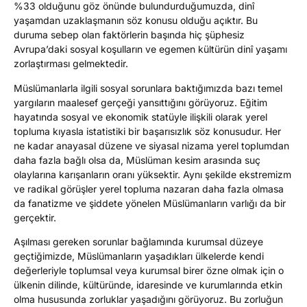
%33 olduğunu göz önünde bulundurduğumuzda, dinî
yaşamdan uzaklaşmanın söz konusu olduğu açıktır. Bu
duruma sebep olan faktörlerin başında hiç şüphesiz
Avrupa’daki sosyal koşulların ve egemen kültürün dinî yaşamı
zorlaştırması gelmektedir.
Müslümanlarla ilgili sosyal sorunlara baktığımızda bazı temel
yargıların maalesef gerçeği yansıttığını görüyoruz. Eğitim
hayatında sosyal ve ekonomik statüyle ilişkili olarak yerel
topluma kıyasla istatistiki bir başarısızlık söz konusudur. Her
ne kadar anayasal düzene ve siyasal nizama yerel toplumdan
daha fazla bağlı olsa da, Müslüman kesim arasında suç
olaylarına karışanların oranı yüksektir. Aynı şekilde ekstremizm
ve radikal görüşler yerel topluma nazaran daha fazla olmasa
da fanatizme ve şiddete yönelen Müslümanların varlığı da bir
gerçektir.
Aşılması gereken sorunlar bağlamında kurumsal düzeye
geçtiğimizde, Müslümanların yaşadıkları ülkelerde kendi
değerleriyle toplumsal veya kurumsal birer özne olmak için o
ülkenin dilinde, kültüründe, idaresinde ve kurumlarında etkin
olma hususunda zorluklar yaşadığını görüyoruz. Bu zorluğun