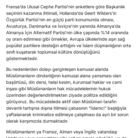
Fransa’da Ulusal Cephe Partisi’nin anketlere göre Başkanlık
seçimini kazanma ihtimali, Hollanda’da Geert Wilders’in
Özgürlük Partisi’nin en güçlü parti konumunda olması,
Avusturya, Danimarka ve İsviçre’nin yanında Almanya’da
Almanya İçin Alternatif Partisi’nin ülke çapında %14 oranında
oy oranı edinmesi gibi örnekler, Avrupa ülkelerinde aşırı sağ
popülist partilere desteğin arttığını ve İslam düşmanlığının orta
sınıfı kuşatarak toplumsal kültüre dönüştüğünü
göstermektedir.
Bu nedenlerden dolayı gerginleşen kamusal alanda
Müslümanların dindarlığının kamusal alana yansıması olan
başörtüsü, din dersi, helal kesim, kurumsal haklar ve cami
inşası gibi Müslümanların hak mücadelelerinin hukuk
üzerinden değerlendirilmekten ziyade politize edildiğini
görüyoruz. Bu mücadelede aktif olan Müslüman tarafın
devamlı tartışma dışına itilmesi çabasının “İslamcı” başlığıyla
yaftalanarak kriminalize edilmeye çalışılması da ayrı bir sorun
olarak karşımızda durmaktadır.
Müslümanların ya Fransız, Alman veya İngiliz vatandaşı