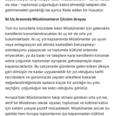
da olsa – toplumsal çoğunluğun kabul etmediği talepleri dile
getirmemeleri gerektiği ise ayrıca ifade edilen bir husustur.
İki Uç Arasında Müslümanların Çözüm Arayışı
Tüm bu sorunlarla mücadele eden Müslümanlar için gelecekte
kendilerini konumlandıracakları iki uç bir de orta yol
bulunmaktadır. İki uç yol kapsamında Müslümanlar ya uyum
veya entegrasyon adı altında kastedilen benzeşmeyi-
asimilasyonu yaşayacak ve toplumda kültürel anlamda
eriyecekler, ya da baskı ve taleplere karşı kendilerini korumak
adına çoğunluk toplumdan ayrışarak gettolaşmayla dışarı
kapanacaklardır. Bu çerçevede gündeme gelen köken ülkeye
geri dönüşün ne kadar uygulanabilir bir yol olduğunu tarihî
tecrübelere ve günümüzde yapılan anketlere bakarak
değerlendirdiğimizde sadece küçük bir azınlığın bu yolu
seçtiğini, çoğunluğun ise kalıcı olduğunu görürüz.
Avrupa’daki Müslümanların takip etmesi gereken orta yol ise,
aktif bir Müslüman olarak siyasal, toplumsal ve kültürel kabul
için katılım yoluyla pozitif mücadeledir. Müslümanlar ancak bu
şekilde hem Avrupa toplumlarının içe kapanmadan kültürel