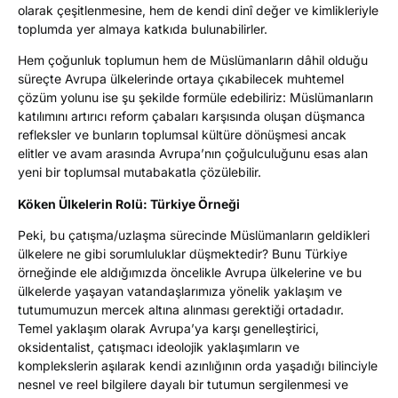
olarak çeşitlenmesine, hem de kendi dinî değer ve kimlikleriyle
toplumda yer almaya katkıda bulunabilirler.
Hem çoğunluk toplumun hem de Müslümanların dâhil olduğu
süreçte Avrupa ülkelerinde ortaya çıkabilecek muhtemel
çözüm yolunu ise şu şekilde formüle edebiliriz: Müslümanların
katılımını artırıcı reform çabaları karşısında oluşan düşmanca
refleksler ve bunların toplumsal kültüre dönüşmesi ancak
elitler ve avam arasında Avrupa’nın çoğulculuğunu esas alan
yeni bir toplumsal mutabakatla çözülebilir.
Köken Ülkelerin Rolü: Türkiye Örneği
Peki, bu çatışma/uzlaşma sürecinde Müslümanların geldikleri
ülkelere ne gibi sorumluluklar düşmektedir? Bunu Türkiye
örneğinde ele aldığımızda öncelikle Avrupa ülkelerine ve bu
ülkelerde yaşayan vatandaşlarımıza yönelik yaklaşım ve
tutumumuzun mercek altına alınması gerektiği ortadadır.
Temel yaklaşım olarak Avrupa’ya karşı genelleştirici,
oksidentalist, çatışmacı ideolojik yaklaşımların ve
komplekslerin aşılarak kendi azınlığının orda yaşadığı bilinciyle
nesnel ve reel bilgilere dayalı bir tutumun sergilenmesi ve