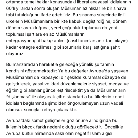
ortamda temel haklar konusundaki liberal anayasal iddialarının
60’lı yıllardan sonra oluşan Müslüman azınlıklar ile bir sınava
tabi tutulduğunu ifade edebiliriz. Bu sınanma sürecinde ilgili
ülkelerin Müslümanlarla birlikte kabuk değiştirdiğine, dönem
dönem savrulduğuna, yerel çoğunluk toplumun da yeni
toplumsal şartlara en az Müslümanların
entegrasyonu/intibakı/katılımı (nasıl tanımlarsanız tanımlayın)
kadar entegre edilmesi gibi sorunlarla karşılaştığına şahit
oluyoruz.
Bu manzaradan hareketle geleceğe yönelik şu tahmin
kendisini göstermektedir: Ya bu değerler Avrupa’da yaşayan
Müslümanları da kapsayıcı bir şekilde kuramsal düzeyde de
geliştirilerek, yasal ve idari düzenlemelerle siyaset, medya ve
eğitim gibi alanlar güncelleştirilecektir; ya da Müslümanların
“dışlanması” ile oluşacak çifte standartla bu ülkelerin kendi
iddiaları bağlamında şimdiden öngörülemeyen uzun vadeli
olumsuz sonuçlar ortaya çıkacaktır.
Avrupa’daki somut gelişmeler göz önüne alındığında bu
ikilemin birçok farklı nedeni olduğu görülecektir. Öncelikle
Avrupa kültür mirasında saklı olan negatif İslam algısı