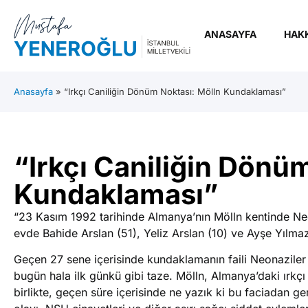
ANASAYFA
HAK
Anasayfa
»
“Irkçı Caniliğin Dönüm Noktası: Mölln Kundaklaması”
“Irkçı Caniliğin Dönü
Kundaklaması”
“23 Kasım 1992 tarihinde Almanya’nın Mölln kentinde Neo
evde Bahide Arslan (51), Yeliz Arslan (10) ve Ayşe Yılmaz (
Geçen 27 sene içerisinde kundaklamanın faili Neonaziler c
bugün hala ilk günkü gibi taze. Mölln, Almanya’daki ırkçı
birlikte, geçen süre içerisinde ne yazık ki bu faciadan g