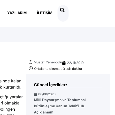
YAZILARIM
İLETIŞIM
Mustaf Yeneroğlu
22/11/2019
Ortalama okuma süresi:
dakika
sinde kalan
Güncel İçerikler:
 kurtarıldı.
06/08/2026
tığı yaralar
Milli Dayanışma ve Toplumsal
iri olmakla
Bütünleşme Kanun Teklifi Hk.
Solingen
Açıklamam