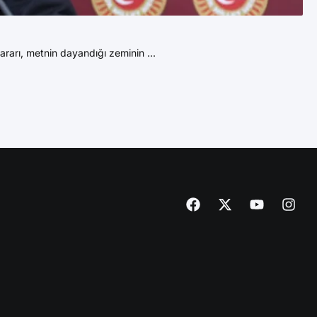
27
Yu
rarı, metnin dayandığı zeminin ...
“A
DE