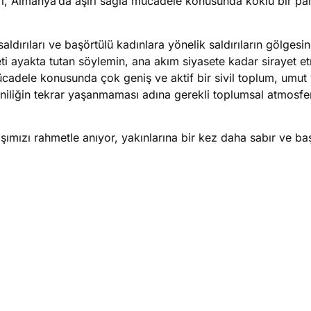
leri, Almanya’da aşırı sağla mücadele konusunda köklü bir p
dırıları ve başörtülü kadınlara yönelik saldırıların gölgesin
ddeti ayakta tutan söylemin, ana akım siyasete kadar sirayet e
adele konusunda çok geniş ve aktif bir sivil toplum, umut ve
niliğin tekrar yaşanmaması adına gerekli toplumsal atmosfe
şımızı rahmetle anıyor, yakınlarına bir kez daha sabır ve ba