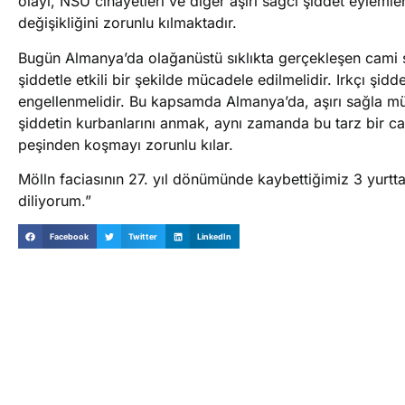
olayı, NSU cinayetleri ve diğer aşırı sağcı şiddet eylem
değişikliğini zorunlu kılmaktadır.
Bugün Almanya’da olağanüstü sıklıkta gerçekleşen cami sal
şiddetle etkili bir şekilde mücadele edilmelidir. Irkçı şi
engellenmelidir. Bu kapsamda Almanya’da, aşırı sağla müc
şiddetin kurbanlarını anmak, aynı zamanda bu tarz bir ca
peşinden koşmayı zorunlu kılar.
Mölln faciasının 27. yıl dönümünde kaybettiğimiz 3 yurtta
diliyorum.”
Facebook
Twitter
LinkedIn