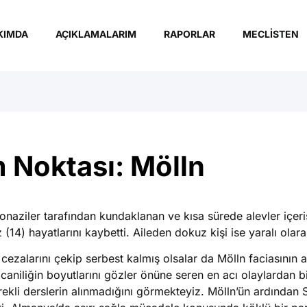
KIMDA
AÇIKLAMALARIM
RAPORLAR
MECLISTEN
m Noktası: Mölln
naziler tarafından kundaklanan ve kısa sürede alevler içeri
14) hayatlarını kaybetti. Aileden dokuz kişi ise yaralı olarak
ezalarını çekip serbest kalmış olsalar da Mölln faciasının aç
 caniliğin boyutlarını gözler önüne seren en acı olaylardan b
erekli derslerin alınmadığını görmekteyiz. Mölln’ün ardından 