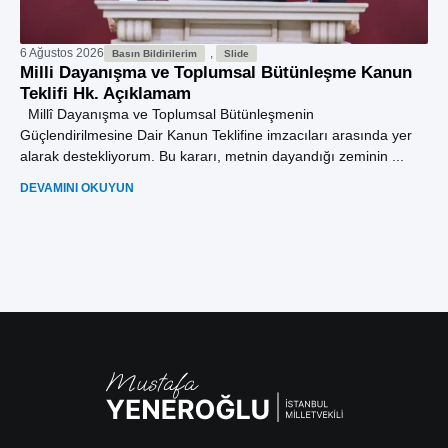
6 Ağustos 2026
,
27
Basın Bildirilerim
Slide
Milli Dayanışma ve Toplumsal Bütünleşme Kanun
Yu
Teklifi Hk. Açıklamam
De
Ac
Millî Dayanışma ve Toplumsal Bütünleşmenin
Güçlendirilmesine Dair Kanun Teklifine imzacıları arasında yer
“A
alarak destekliyorum. Bu kararı, metnin dayandığı zeminin ...
FA
Yen
DEVAMINI OKUYUN
“Yü
DE