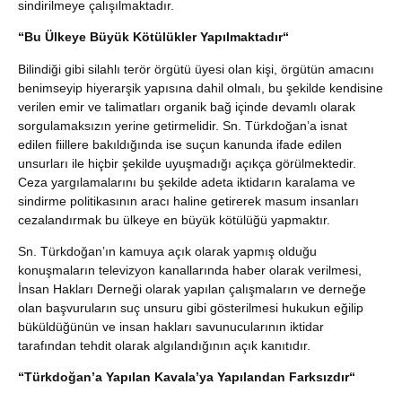
sindirilmeye çalışılmaktadır.
“Bu Ülkeye Büyük Kötülükler Yapılmaktadır“
Bilindiği gibi silahlı terör örgütü üyesi olan kişi, örgütün amacını
benimseyip hiyerarşik yapısına dahil olmalı, bu şekilde kendisine
verilen emir ve talimatları organik bağ içinde devamlı olarak
sorgulamaksızın yerine getirmelidir. Sn. Türkdoğan’a isnat
edilen fiillere bakıldığında ise suçun kanunda ifade edilen
unsurları ile hiçbir şekilde uyuşmadığı açıkça görülmektedir.
Ceza yargılamalarını bu şekilde adeta iktidarın karalama ve
sindirme politikasının aracı haline getirerek masum insanları
cezalandırmak bu ülkeye en büyük kötülüğü yapmaktır.
Sn. Türkdoğan’ın kamuya açık olarak yapmış olduğu
konuşmaların televizyon kanallarında haber olarak verilmesi,
İnsan Hakları Derneği olarak yapılan çalışmaların ve derneğe
olan başvuruların suç unsuru gibi gösterilmesi hukukun eğilip
büküldüğünün ve insan hakları savunucularının iktidar
tarafından tehdit olarak algılandığının açık kanıtıdır.
“Türkdoğan’a Yapılan Kavala’ya Yapılandan Farksızdır“