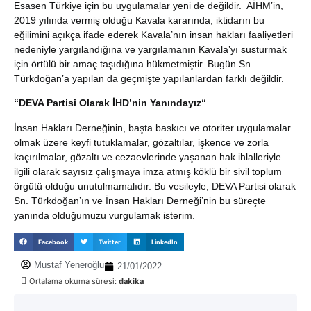
Esasen Türkiye için bu uygulamalar yeni de değildir. AİHM’in,
2019 yılında vermiş olduğu Kavala kararında, iktidarın bu
eğilimini açıkça ifade ederek Kavala’nın insan hakları faaliyetleri
nedeniyle yargılandığına ve yargılamanın Kavala’yı susturmak
için örtülü bir amaç taşıdığına hükmetmiştir. Bugün Sn.
Türkdoğan’a yapılan da geçmişte yapılanlardan farklı değildir.
“DEVA Partisi Olarak İHD’nin Yanındayız“
İnsan Hakları Derneğinin, başta baskıcı ve otoriter uygulamalar
olmak üzere keyfi tutuklamalar, gözaltılar, işkence ve zorla
kaçırılmalar, gözaltı ve cezaevlerinde yaşanan hak ihlalleriyle
ilgili olarak sayısız çalışmaya imza atmış köklü bir sivil toplum
örgütü olduğu unutulmamalıdır. Bu vesileyle, DEVA Partisi olarak
Sn. Türkdoğan’ın ve İnsan Hakları Derneği’nin bu süreçte
yanında olduğumuzu vurgulamak isterim.
Facebook
Twitter
LinkedIn
Mustaf Yeneroğlu
21/01/2022
Ortalama okuma süresi:
dakika