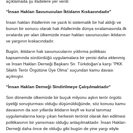
açıklamada şu ifadelere yer verdi:
“İnsan Hakları Savunucuları İktidarın Kıskacındadır”
İnsan hakları ihlallerinin ne yazık ki sistematik bir hal aldığı ve
bunun bir sonucu olarak hak ihlallerinde dünya sıralamasında ilk
sıralarda yer alan ülkemizde insan hakları savunucuları iktidarın
ve yargının kıskacındadır.
Bugün, iktidarın hak savunucularını yıldırma politikası
kapsamında sürdürdüğü uygulamalara bir yenisi daha eklenmiş
ve İnsan Hakları Derneği Başkanı Sn. Türkdoğan’a karşı “PKK
Silahlı Terör Örgütüne Üye Olma” suçundan kamu davası
açılmıştır.
“İnsan Hakları Derneği Sindirilmeye Çalışılmaktadır“
Son dönemde ülkemizde bir buçuk milyonu aşkın terör örgütü
üyeliği soruşturması olduğu düşünüldüğünde, söz konusu kamu
davasının da son yıllarda iktidarın keyfi ve kural tanımaz
uygulamalarına karşı çıkan herkesin terörist olarak ilan edilmesi
politikasının bir yansıması olduğu anlaşılmaktadır. İnsan Hakları
Derneği daha önce de olduğu gibi bugün de yine yargı eliyle