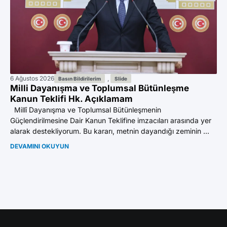
6 Ağustos 2026
,
27
Basın Bildirilerim
Slide
Milli Dayanışma ve Toplumsal Bütünleşme
Yu
Kanun Teklifi Hk. Açıklamam
De
Ba
Millî Dayanışma ve Toplumsal Bütünleşmenin
Güçlendirilmesine Dair Kanun Teklifine imzacıları arasında yer
“A
alarak destekliyorum. Bu kararı, metnin dayandığı zeminin ...
FA
Ye
DEVAMINI OKUYUN
“Yü
DE