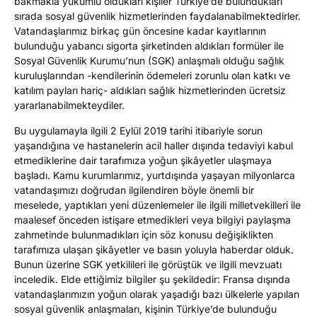
bakmakla yükümlü oldukları kişiler Türkiye’de bulundukları
sırada sosyal güvenlik hizmetlerinden faydalanabilmektedirler.
Vatandaşlarımız birkaç gün öncesine kadar kayıtlarının
bulunduğu yabancı sigorta şirketinden aldıkları formüler ile
Sosyal Güvenlik Kurumu’nun (SGK) anlaşmalı olduğu sağlık
kuruluşlarından -kendilerinin ödemeleri zorunlu olan katkı ve
katılım payları hariç- aldıkları sağlık hizmetlerinden ücretsiz
yararlanabilmekteydiler.
Bu uygulamayla ilgili 2 Eylül 2019 tarihi itibariyle sorun
yaşandığına ve hastanelerin acil haller dışında tedaviyi kabul
etmediklerine dair tarafımıza yoğun şikâyetler ulaşmaya
başladı. Kamu kurumlarımız, yurtdışında yaşayan milyonlarca
vatandaşımızı doğrudan ilgilendiren böyle önemli bir
meselede, yaptıkları yeni düzenlemeler ile ilgili milletvekilleri ile
maalesef önceden istişare etmedikleri veya bilgiyi paylaşma
zahmetinde bulunmadıkları için söz konusu değişiklikten
tarafımıza ulaşan şikâyetler ve basın yoluyla haberdar olduk.
Bunun üzerine SGK yetkilileri ile görüştük ve ilgili mevzuatı
inceledik. Elde ettiğimiz bilgiler şu şekildedir: Fransa dışında
vatandaşlarımızın yoğun olarak yaşadığı bazı ülkelerle yapılan
sosyal güvenlik anlaşmaları, kişinin Türkiye’de bulunduğu