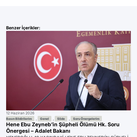
Benzer İçerikler:
12 Haziran 2026
11 
Az
,
,
,
Basın Bildirilerim
Genel
Slide
Soru Önergelerim
Hene Ebu Zeyneb’in Şüpheli Ölümü Hk. Soru
Ön
Önergesi – Adalet Bakanı
YE