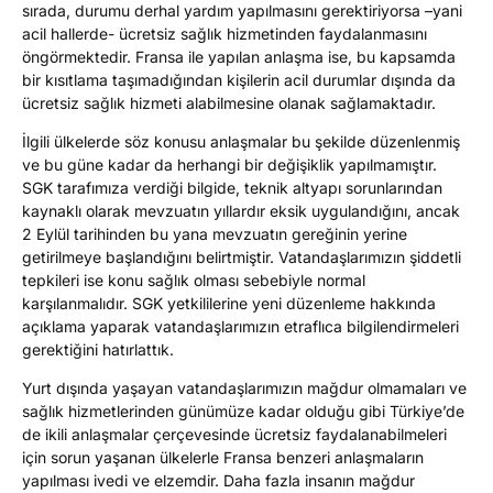
sırada, durumu derhal yardım yapılmasını gerektiriyorsa –yani
acil hallerde- ücretsiz sağlık hizmetinden faydalanmasını
öngörmektedir. Fransa ile yapılan anlaşma ise, bu kapsamda
bir kısıtlama taşımadığından kişilerin acil durumlar dışında da
ücretsiz sağlık hizmeti alabilmesine olanak sağlamaktadır.
İlgili ülkelerde söz konusu anlaşmalar bu şekilde düzenlenmiş
ve bu güne kadar da herhangi bir değişiklik yapılmamıştır.
SGK tarafımıza verdiği bilgide, teknik altyapı sorunlarından
kaynaklı olarak mevzuatın yıllardır eksik uygulandığını, ancak
2 Eylül tarihinden bu yana mevzuatın gereğinin yerine
getirilmeye başlandığını belirtmiştir. Vatandaşlarımızın şiddetli
tepkileri ise konu sağlık olması sebebiyle normal
karşılanmalıdır. SGK yetkililerine yeni düzenleme hakkında
açıklama yaparak vatandaşlarımızın etraflıca bilgilendirmeleri
gerektiğini hatırlattık.
Yurt dışında yaşayan vatandaşlarımızın mağdur olmamaları ve
sağlık hizmetlerinden günümüze kadar olduğu gibi Türkiye’de
de ikili anlaşmalar çerçevesinde ücretsiz faydalanabilmeleri
için sorun yaşanan ülkelerle Fransa benzeri anlaşmaların
yapılması ivedi ve elzemdir. Daha fazla insanın mağdur