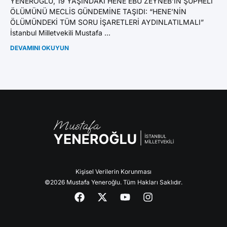
YENEROĞLU, 19 YAŞINDAKİ HENE EBU ZEYNEB’İN ŞÜPHELİ
BI
ÖLÜMÜNÜ MECLİS GÜNDEMİNE TAŞIDI: “HENE’NİN
GA
ÖLÜMÜNDEKİ TÜM SORU İŞARETLERİ AYDINLATILMALI”
Mil
İstanbul Milletvekili Mustafa ...
DE
DEVAMINI OKUYUN
Kişisel Verilerin Korunması
©2026 Mustafa Yeneroğlu. Tüm Hakları Saklıdır.