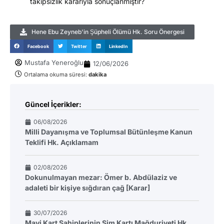
takipsizlik kararıyla sonuçlanmıştır?
Hene Ebu Zeyneb'in Şüpheli Ölümü Hk. Soru Önergesi
Facebook
Twitter
LinkedIn
Mustafa Yeneroğlu
12/06/2026
Ortalama okuma süresi:
dakika
Güncel İçerikler:
06/08/2026
Milli Dayanışma ve Toplumsal Bütünleşme Kanun
Teklifi Hk. Açıklamam
02/08/2026
Dokunulmayan mezar: Ömer b. Abdülaziz ve
adaleti bir kişiye sığdıran çağ [Karar]
30/07/2026
Mavi Kart Sahiplerinin Sim Kartı Mağduriyeti Hk.