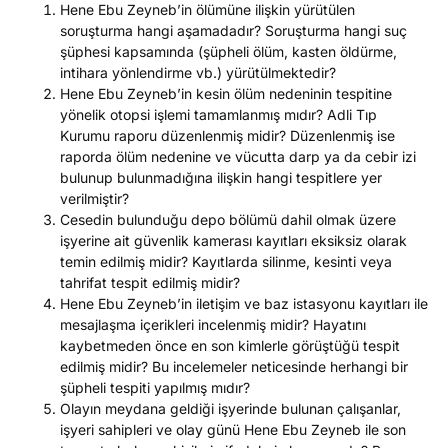
Hene Ebu Zeyneb’in ölümüne ilişkin yürütülen
soruşturma hangi aşamadadır? Soruşturma hangi suç
şüphesi kapsamında (şüpheli ölüm, kasten öldürme,
intihara yönlendirme vb.) yürütülmektedir?
Hene Ebu Zeyneb’in kesin ölüm nedeninin tespitine
yönelik otopsi işlemi tamamlanmış mıdır? Adli Tıp
Kurumu raporu düzenlenmiş midir? Düzenlenmiş ise
raporda ölüm nedenine ve vücutta darp ya da cebir izi
bulunup bulunmadığına ilişkin hangi tespitlere yer
verilmiştir?
Cesedin bulunduğu depo bölümü dahil olmak üzere
işyerine ait güvenlik kamerası kayıtları eksiksiz olarak
temin edilmiş midir? Kayıtlarda silinme, kesinti veya
tahrifat tespit edilmiş midir?
Hene Ebu Zeyneb’in iletişim ve baz istasyonu kayıtları ile
mesajlaşma içerikleri incelenmiş midir? Hayatını
kaybetmeden önce en son kimlerle görüştüğü tespit
edilmiş midir? Bu incelemeler neticesinde herhangi bir
şüpheli tespiti yapılmış mıdır?
Olayın meydana geldiği işyerinde bulunan çalışanlar,
işyeri sahipleri ve olay günü Hene Ebu Zeyneb ile son