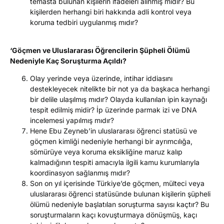
temasta bulunan kişilerin ifadeleri alınmış mıdır? Bu
kişilerden herhangi biri hakkında adli kontrol veya
koruma tedbiri uygulanmış mıdır?
‘Göçmen ve Uluslararası Öğrencilerin Şüpheli Ölümü
Nedeniyle Kaç Soruşturma Açıldı?
Olay yerinde veya üzerinde, intihar iddiasını
destekleyecek nitelikte bir not ya da başkaca herhangi
bir delile ulaşılmış mıdır? Olayda kullanılan ipin kaynağı
tespit edilmiş midir? İp üzerinde parmak izi ve DNA
incelemesi yapılmış mıdır?
Hene Ebu Zeyneb’in uluslararası öğrenci statüsü ve
göçmen kimliği nedeniyle herhangi bir ayrımcılığa,
sömürüye veya koruma eksikliğine maruz kalıp
kalmadığının tespiti amacıyla ilgili kamu kurumlarıyla
koordinasyon sağlanmış mıdır?
Son on yıl içerisinde Türkiye’de göçmen, mülteci veya
uluslararası öğrenci statüsünde bulunan kişilerin şüpheli
ölümü nedeniyle başlatılan soruşturma sayısı kaçtır? Bu
soruşturmaların kaçı kovuşturmaya dönüşmüş, kaçı