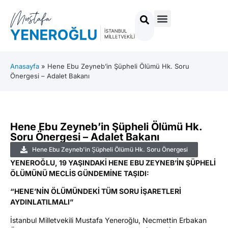
Anasayfa
»
Hene Ebu Zeyneb’in Şüpheli Ölümü Hk. Soru
Önergesi – Adalet Bakanı
Hene Ebu Zeyneb’in Şüpheli Ölümü Hk.
Soru Önergesi – Adalet Bakanı
Hene Ebu Zeyneb'in Şüpheli Ölümü Hk. Soru Önergesi
YENEROĞLU, 19 YAŞINDAKİ HENE EBU ZEYNEB’İN ŞÜPHELİ
ÖLÜMÜNÜ MECLİS GÜNDEMİNE TAŞIDI:
“HENE’NİN ÖLÜMÜNDEKİ TÜM SORU İŞARETLERİ
AYDINLATILMALI”
İstanbul Milletvekili Mustafa Yeneroğlu, Necmettin Erbakan