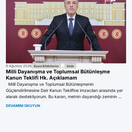
6 Ağustos 2026
,
2 A
Basın Bildirilerim
Slide
Milli Dayanışma ve Toplumsal Bütünleşme
Do
Kanun Teklifi Hk. Açıklamam
ad
Millî Dayanışma ve Toplumsal Bütünleşmenin
İst
Güçlendirilmesine Dair Kanun Teklifine imzacıları arasında yer
do
alarak destekliyorum. Bu kararı, metnin dayandığı zeminin ...
Abd
DEVAMINI OKUYUN
DE