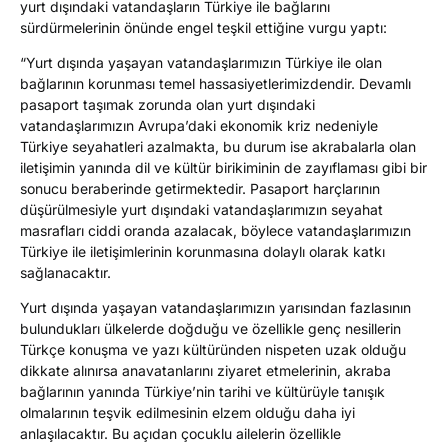
yurt dışındaki vatandaşların Türkiye ile bağlarını
sürdürmelerinin önünde engel teşkil ettiğine vurgu yaptı:
“Yurt dışında yaşayan vatandaşlarımızın Türkiye ile olan
bağlarının korunması temel hassasiyetlerimizdendir. Devamlı
pasaport taşımak zorunda olan yurt dışındaki
vatandaşlarımızın Avrupa’daki ekonomik kriz nedeniyle
Türkiye seyahatleri azalmakta, bu durum ise akrabalarla olan
iletişimin yanında dil ve kültür birikiminin de zayıflaması gibi bir
sonucu beraberinde getirmektedir. Pasaport harçlarının
düşürülmesiyle yurt dışındaki vatandaşlarımızın seyahat
masrafları ciddi oranda azalacak, böylece vatandaşlarımızın
Türkiye ile iletişimlerinin korunmasına dolaylı olarak katkı
sağlanacaktır.
Yurt dışında yaşayan vatandaşlarımızın yarısından fazlasının
bulundukları ülkelerde doğduğu ve özellikle genç nesillerin
Türkçe konuşma ve yazı kültüründen nispeten uzak olduğu
dikkate alınırsa anavatanlarını ziyaret etmelerinin, akraba
bağlarının yanında Türkiye’nin tarihi ve kültürüyle tanışık
olmalarının teşvik edilmesinin elzem olduğu daha iyi
anlaşılacaktır. Bu açıdan çocuklu ailelerin özellikle