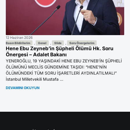
12 Haziran 2026
11 
Az
,
,
,
Basın Bildirilerim
Genel
Slide
Soru Önergelerim
Hene Ebu Zeyneb’in Şüpheli Ölümü Hk. Soru
Ön
Önergesi – Adalet Bakanı
YE
YENEROĞLU, 19 YAŞINDAKİ HENE EBU ZEYNEB’İN ŞÜPHELİ
BI
ÖLÜMÜNÜ MECLİS GÜNDEMİNE TAŞIDI: “HENE’NİN
GA
ÖLÜMÜNDEKİ TÜM SORU İŞARETLERİ AYDINLATILMALI”
Mil
İstanbul Milletvekili Mustafa ...
DE
DEVAMINI OKUYUN