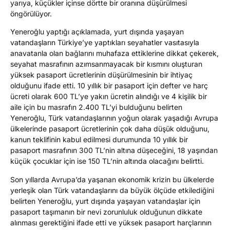
yarıya, küçükler içinse dörtte bir oranına düşürülmesi
öngörülüyor.
Yeneroğlu yaptığı açıklamada, yurt dışında yaşayan
vatandaşların Türkiye’ye yaptıkları seyahatler vasıtasıyla
anavatanla olan bağlarını muhafaza ettiklerine dikkat çekerek,
seyahat masrafının azımsanmayacak bir kısmını oluşturan
yüksek pasaport ücretlerinin düşürülmesinin bir ihtiyaç
olduğunu ifade etti. 10 yıllık bir pasaport için defter ve harç
ücreti olarak 600 TL’ye yakın ücretin alındığı ve 4 kişilik bir
aile için bu masrafın 2.400 TL’yi bulduğunu belirten
Yeneroğlu, Türk vatandaşlarının yoğun olarak yaşadığı Avrupa
ülkelerinde pasaport ücretlerinin çok daha düşük olduğunu,
kanun teklifinin kabul edilmesi durumunda 10 yıllık bir
pasaport masrafının 300 TL’nin altına düşeceğini, 18 yaşından
küçük çocuklar için ise 150 TL’nin altında olacağını belirtti.
Son yıllarda Avrupa’da yaşanan ekonomik krizin bu ülkelerde
yerleşik olan Türk vatandaşlarını da büyük ölçüde etkilediğini
belirten Yeneroğlu, yurt dışında yaşayan vatandaşlar için
pasaport taşımanın bir nevi zorunluluk olduğunun dikkate
alınması gerektiğini ifade etti ve yüksek pasaport harçlarının