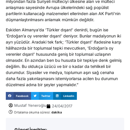
milyondan fazla Suriyeli mülteciyi ülkesine alan ve mülteci
anlaşması sayesinde Avrupa ülkelerindeki sağ popülist
partilerin kullanacağı malzemeleri ellerinden alan AK Parti’nin
düşmanlaştırılmasını anlamak mümkün değildir.
Eskiden Almanya’da ‘Türkler dışarı!’ denirdi, bugün ise
‘Erdoğan’a oy verenler dışarı!’ deniyor. Bunlar madalyonun iki
ayrı yüzüdür. Aradaki tek fark; ‘Türkler dışarı!’ ifadesine karşı
hâlihazırda bir toplumsal tepki mevcutken, ‘Erdoğan’a oy
verenler dışarı!’ hususunda geniş bir toplumsal uzlaşının
olmasıdır. En azından ben bu hususta bir tepkiye denk gelmiş
değilim. Bu oldukça üzücü ve bir o kadar da tehlikeli bir
durumdur. Siyasiler ve medya, toplumun aşırı sağ cenaha
daha fazla yakınlaşmasını istemiyorlarsa acilen bu durumun
düzelmesi adına bir şeyler yapmalıdır.”
Facebook
Twitter
LinkedIn
Mustaf Yeneroğlu
24/04/2017
Ortalama okuma süresi:
dakika
Güncel İçerikler: