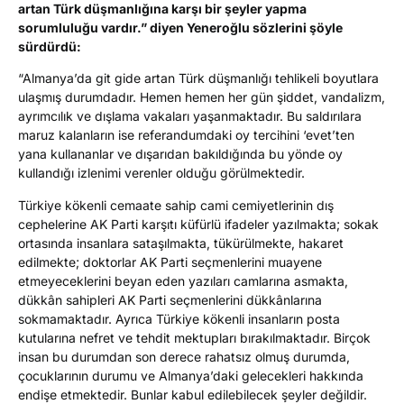
artan Türk düşmanlığına karşı bir şeyler yapma
sorumluluğu vardır.” diyen Yeneroğlu sözlerini şöyle
sürdürdü:
“Almanya’da git gide artan Türk düşmanlığı tehlikeli boyutlara
ulaşmış durumdadır. Hemen hemen her gün şiddet, vandalizm,
ayrımcılık ve dışlama vakaları yaşanmaktadır. Bu saldırılara
maruz kalanların ise referandumdaki oy tercihini ‘evet’ten
yana kullananlar ve dışarıdan bakıldığında bu yönde oy
kullandığı izlenimi verenler olduğu görülmektedir.
Türkiye kökenli cemaate sahip cami cemiyetlerinin dış
cephelerine AK Parti karşıtı küfürlü ifadeler yazılmakta; sokak
ortasında insanlara sataşılmakta, tükürülmekte, hakaret
edilmekte; doktorlar AK Parti seçmenlerini muayene
etmeyeceklerini beyan eden yazıları camlarına asmakta,
dükkân sahipleri AK Parti seçmenlerini dükkânlarına
sokmamaktadır. Ayrıca Türkiye kökenli insanların posta
kutularına nefret ve tehdit mektupları bırakılmaktadır. Birçok
insan bu durumdan son derece rahatsız olmuş durumda,
çocuklarının durumu ve Almanya’daki gelecekleri hakkında
endişe etmektedir. Bunlar kabul edilebilecek şeyler değildir.