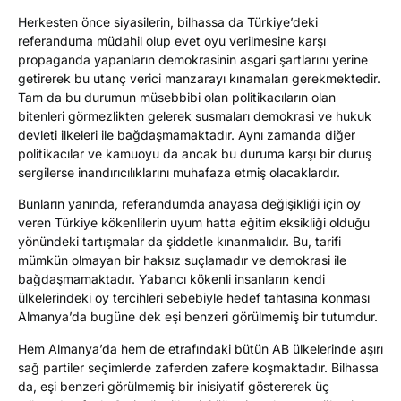
Herkesten önce siyasilerin, bilhassa da Türkiye’deki
referanduma müdahil olup evet oyu verilmesine karşı
propaganda yapanların demokrasinin asgari şartlarını yerine
getirerek bu utanç verici manzarayı kınamaları gerekmektedir.
Tam da bu durumun müsebbibi olan politikacıların olan
bitenleri görmezlikten gelerek susmaları demokrasi ve hukuk
devleti ilkeleri ile bağdaşmamaktadır. Aynı zamanda diğer
politikacılar ve kamuoyu da ancak bu duruma karşı bir duruş
sergilerse inandırıcılıklarını muhafaza etmiş olacaklardır.
Bunların yanında, referandumda anayasa değişikliği için oy
veren Türkiye kökenlilerin uyum hatta eğitim eksikliği olduğu
yönündeki tartışmalar da şiddetle kınanmalıdır. Bu, tarifi
mümkün olmayan bir haksız suçlamadır ve demokrasi ile
bağdaşmamaktadır. Yabancı kökenli insanların kendi
ülkelerindeki oy tercihleri sebebiyle hedef tahtasına konması
Almanya’da bugüne dek eşi benzeri görülmemiş bir tutumdur.
Hem Almanya’da hem de etrafındaki bütün AB ülkelerinde aşırı
sağ partiler seçimlerde zaferden zafere koşmaktadır. Bilhassa
da, eşi benzeri görülmemiş bir inisiyatif göstererek üç