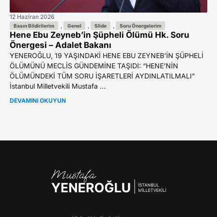
12 Haziran 2026
11 
Az
,
,
,
Basın Bildirilerim
Genel
Slide
Soru Önergelerim
Hene Ebu Zeyneb’in Şüpheli Ölümü Hk. Soru
Ön
Önergesi – Adalet Bakanı
YE
YENEROĞLU, 19 YAŞINDAKİ HENE EBU ZEYNEB’İN ŞÜPHELİ
BI
ÖLÜMÜNÜ MECLİS GÜNDEMİNE TAŞIDI: “HENE’NİN
GA
ÖLÜMÜNDEKİ TÜM SORU İŞARETLERİ AYDINLATILMALI”
Mil
İstanbul Milletvekili Mustafa ...
DE
DEVAMINI OKUYUN