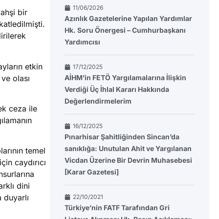
11/06/2026
ahşi bir
Azınlık Gazetelerine Yapılan Yardımlar
atledilmişti.
Hk. Soru Önergesi – Cumhurbaşkanı
rilerek
Yardımcısı
yların etkin
17/12/2025
 ve olası
AİHM’in FETÖ Yargılamalarına İlişkin
Verdiği Üç İhlal Kararı Hakkında
Değerlendirmelerim
k ceza ile
gılamanın
16/12/2025
Pınarhisar Şahitliğinden Sincan’da
sanıklığa: Unutulan Ahit ve Yargılanan
arının temel
Vicdan Üzerine Bir Devrin Muhasebesi
çin caydırıcı
[Karar Gazetesi]
nsurlarına
rklı dini
 duyarlı
22/10/2021
Türkiye’nin FATF Tarafından Gri