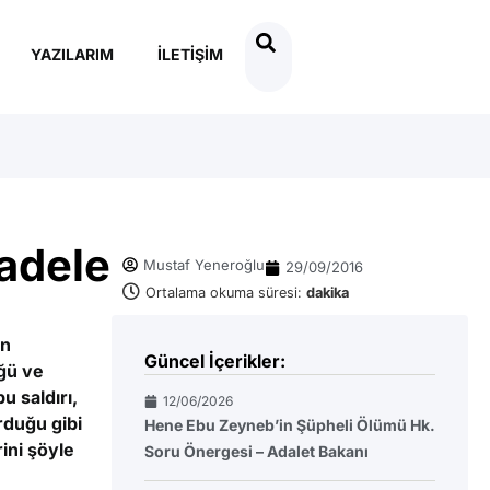
YAZILARIM
İLETIŞIM
cadele
Mustaf Yeneroğlu
29/09/2016
Ortalama okuma süresi:
dakika
in
Güncel İçerikler:
üğü ve
u saldırı,
12/06/2026
rduğu gibi
Hene Ebu Zeyneb’in Şüpheli Ölümü Hk.
ini şöyle
Soru Önergesi – Adalet Bakanı