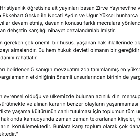
istiyanlık öğretisine ait yayınları basan Zirve Yayınevi’ne v
 Ekkehart Geske ile Necati Aydın ve Uğur Yüksel hunharca k
ıllar devam etmiş, davanın konusu farklı mecralara yönlendi
dehşetin karşılığı nihayet cezalandırılabilmiştir.
çin gereken çok önemli bir husus, yaşanan hak ihlallerinde ola
ezayı almalarıdır. Bu hem hukuk devleti olmanın bir gereğidir
danını rahatlatır.
arı belirlenen 5 sanığın mevzuatımızda tanımlanmış en yükse
yargılamanın etkinliğinin önemli unsurlarından birinin de yar
 evrensel olduğu ve ülkemizde bulunan azınlık dini mensupl
 yürütmekte ve alınan kararın benzer olayların yaşanmaması i
ikte yaşama kültürünün canlı tutulması için toplumun tüm u
ar hakkında kamuoyunda zaman zaman tekrarlanan klişeler, fa
larını körüklemektedir. Bunlara karşı toplum olarak çok daha
ktedir.”