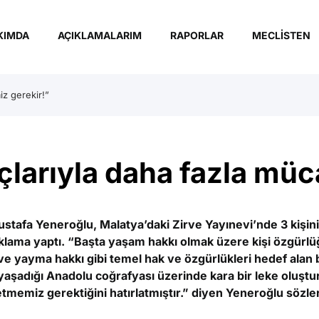
KIMDA
AÇIKLAMALARIM
RAPORLAR
MECLISTEN
z gerekir!”
çlarıyla daha fazla mü
afa Yeneroğlu, Malatya’daki Zirve Yayınevi’nde 3 kişin
 açıklama yaptı. “Başta yaşam hakkı olmak üzere kişi özgürl
ve yayma hakkı gibi temel hak ve özgürlükleri hedef alan b
 yaşadığı Anadolu coğrafyası üzerinde kara bir leke oluştu
etmemiz gerektiğini hatırlatmıştır.” diyen Yeneroğlu sözler