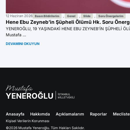
12 Haziran 2026
,
,
,
Basın Bildirilerim
Genel
Slide
Soru Önergelerim
Hene Ebu Zeyneb’in Şüpheli Ölümü Hk. Soru Önerge
YENEROĞLU, 19 YAŞINDAKİ HENE EBU ZEYNEB’İN ŞÜPHELİ ÖLÜ
Mustafa ...
DEVAMINI OKUYUN
Anasayfa
Hakkımda
Açıklamalarım
Raporlar
Meclist
Kişisel Verilerin Korunması
©2026 Mustafa Yeneroğlu. Tüm Hakları Saklıdır.