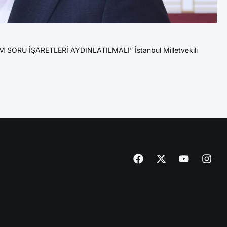
11 
Az
U İŞARETLERİ AYDINLATILMALI” İstanbul Milletvekili
YE
Yen
DE