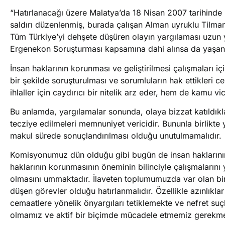
“Hatırlanacağı üzere Malatya’da 18 Nisan 2007 tarihinde Hr
saldırı düzenlenmiş, burada çalışan Alman uyruklu Tilman
Tüm Türkiye’yi dehşete düşüren olayın yargılaması uzun y
Ergenekon Soruşturması kapsamına dahi alınsa da yaşanan 
İnsan haklarının korunması ve geliştirilmesi çalışmaları i
bir şekilde soruşturulması ve sorumluların hak ettikleri c
ihlaller için caydırıcı bir nitelik arz eder, hem de kamu vic
Bu anlamda, yargılamalar sonunda, olaya bizzat katıldıkl
tecziye edilmeleri memnuniyet vericidir. Bununla birlikte 
makul sürede sonuçlandırılması olduğu unutulmamalıdır.
Komisyonumuz dün olduğu gibi bugün de insan haklarının
haklarının korunmasının öneminin bilinciyle çalışmalarını
olmasını ummaktadır. İlaveten toplumumuzda var olan birl
düşen görevler olduğu hatırlanmalıdır. Özellikle azınlıkl
cemaatlere yönelik önyargıları tetiklemekte ve nefret suç
olmamız ve aktif bir biçimde mücadele etmemiz gerekme