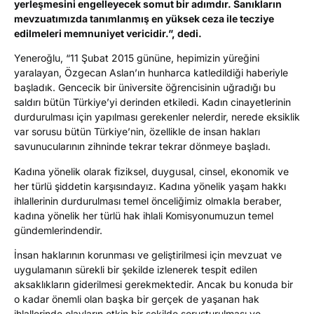
yerleşmesini engelleyecek somut bir adımdır. Sanıkların
mevzuatımızda tanımlanmış en yüksek ceza ile tecziye
edilmeleri memnuniyet vericidir.”, dedi.
Yeneroğlu, “11 Şubat 2015 gününe, hepimizin yüreğini
yaralayan, Özgecan Aslan’ın hunharca katledildiği haberiyle
başladık. Gencecik bir üniversite öğrencisinin uğradığı bu
saldırı bütün Türkiye’yi derinden etkiledi. Kadın cinayetlerinin
durdurulması için yapılması gerekenler nelerdir, nerede eksiklik
var sorusu bütün Türkiye’nin, özellikle de insan hakları
savunucularının zihninde tekrar tekrar dönmeye başladı.
Kadına yönelik olarak fiziksel, duygusal, cinsel, ekonomik ve
her türlü şiddetin karşısındayız. Kadına yönelik yaşam hakkı
ihlallerinin durdurulması temel önceliğimiz olmakla beraber,
kadına yönelik her türlü hak ihlali Komisyonumuzun temel
gündemlerindendir.
İnsan haklarının korunması ve geliştirilmesi için mevzuat ve
uygulamanın sürekli bir şekilde izlenerek tespit edilen
aksaklıkların giderilmesi gerekmektedir. Ancak bu konuda bir
o kadar önemli olan başka bir gerçek de yaşanan hak
ihlallerinde olayların etkin bir şekilde soruşturulması ve