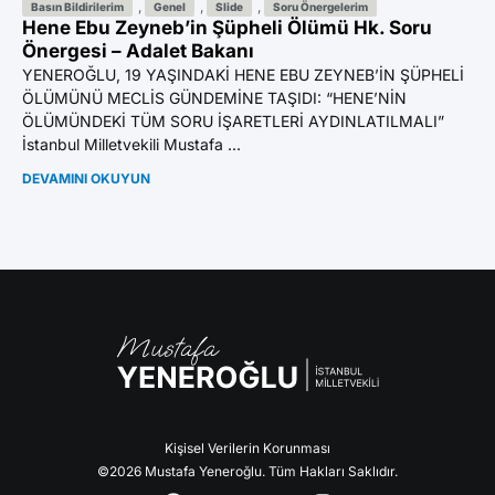
Az
,
,
,
Basın Bildirilerim
Genel
Slide
Soru Önergelerim
Hene Ebu Zeyneb’in Şüpheli Ölümü Hk. Soru
Ön
Önergesi – Adalet Bakanı
YE
YENEROĞLU, 19 YAŞINDAKİ HENE EBU ZEYNEB’İN ŞÜPHELİ
BI
ÖLÜMÜNÜ MECLİS GÜNDEMİNE TAŞIDI: “HENE’NİN
GA
ÖLÜMÜNDEKİ TÜM SORU İŞARETLERİ AYDINLATILMALI”
Mil
İstanbul Milletvekili Mustafa ...
DE
DEVAMINI OKUYUN
Kişisel Verilerin Korunması
©2026 Mustafa Yeneroğlu. Tüm Hakları Saklıdır.