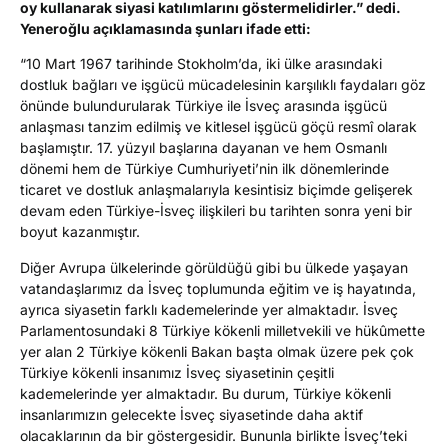
oy kullanarak siyasi katılımlarını göstermelidirler.” dedi.
Yeneroğlu açıklamasında şunları ifade etti:
“10 Mart 1967 tarihinde Stokholm’da, iki ülke arasındaki
dostluk bağları ve işgücü mücadelesinin karşılıklı faydaları göz
önünde bulundurularak Türkiye ile İsveç arasında işgücü
anlaşması tanzim edilmiş ve kitlesel işgücü göçü resmî olarak
başlamıştır. 17. yüzyıl başlarına dayanan ve hem Osmanlı
dönemi hem de Türkiye Cumhuriyeti’nin ilk dönemlerinde
ticaret ve dostluk anlaşmalarıyla kesintisiz biçimde gelişerek
devam eden Türkiye-İsveç ilişkileri bu tarihten sonra yeni bir
boyut kazanmıştır.
Diğer Avrupa ülkelerinde görüldüğü gibi bu ülkede yaşayan
vatandaşlarımız da İsveç toplumunda eğitim ve iş hayatında,
ayrıca siyasetin farklı kademelerinde yer almaktadır. İsveç
Parlamentosundaki 8 Türkiye kökenli milletvekili ve hükûmette
yer alan 2 Türkiye kökenli Bakan başta olmak üzere pek çok
Türkiye kökenli insanımız İsveç siyasetinin çeşitli
kademelerinde yer almaktadır. Bu durum, Türkiye kökenli
insanlarımızın gelecekte İsveç siyasetinde daha aktif
olacaklarının da bir göstergesidir. Bununla birlikte İsveç’teki