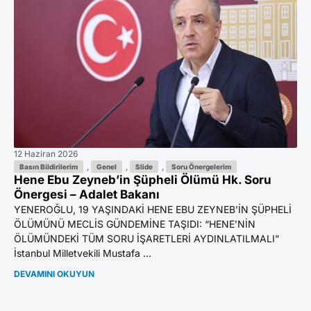
12 Haziran 2026
11 
Az
,
,
,
Basın Bildirilerim
Genel
Slide
Soru Önergelerim
Hene Ebu Zeyneb’in Şüpheli Ölümü Hk. Soru
Ön
Önergesi – Adalet Bakanı
YE
YENEROĞLU, 19 YAŞINDAKİ HENE EBU ZEYNEB’İN ŞÜPHELİ
BI
ÖLÜMÜNÜ MECLİS GÜNDEMİNE TAŞIDI: “HENE’NİN
GA
ÖLÜMÜNDEKİ TÜM SORU İŞARETLERİ AYDINLATILMALI”
Mil
İstanbul Milletvekili Mustafa ...
DE
DEVAMINI OKUYUN