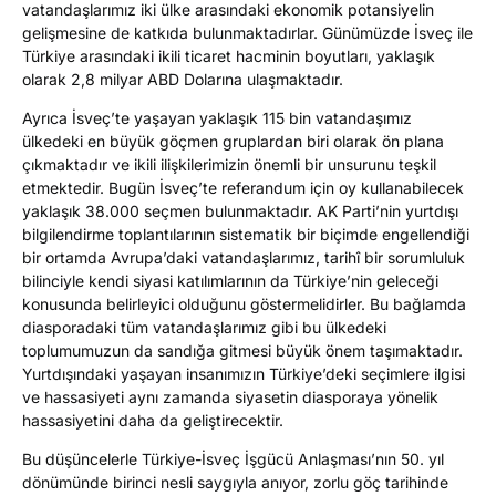
vatandaşlarımız iki ülke arasındaki ekonomik potansiyelin
gelişmesine de katkıda bulunmaktadırlar. Günümüzde İsveç ile
Türkiye arasındaki ikili ticaret hacminin boyutları, yaklaşık
olarak 2,8 milyar ABD Dolarına ulaşmaktadır.
Ayrıca İsveç’te yaşayan yaklaşık 115 bin vatandaşımız
ülkedeki en büyük göçmen gruplardan biri olarak ön plana
çıkmaktadır ve ikili ilişkilerimizin önemli bir unsurunu teşkil
etmektedir. Bugün İsveç’te referandum için oy kullanabilecek
yaklaşık 38.000 seçmen bulunmaktadır. AK Parti’nin yurtdışı
bilgilendirme toplantılarının sistematik bir biçimde engellendiği
bir ortamda Avrupa’daki vatandaşlarımız, tarihî bir sorumluluk
bilinciyle kendi siyasi katılımlarının da Türkiye’nin geleceği
konusunda belirleyici olduğunu göstermelidirler. Bu bağlamda
diasporadaki tüm vatandaşlarımız gibi bu ülkedeki
toplumumuzun da sandığa gitmesi büyük önem taşımaktadır.
Yurtdışındaki yaşayan insanımızın Türkiye’deki seçimlere ilgisi
ve hassasiyeti aynı zamanda siyasetin diasporaya yönelik
hassasiyetini daha da geliştirecektir.
Bu düşüncelerle Türkiye-İsveç İşgücü Anlaşması’nın 50. yıl
dönümünde birinci nesli saygıyla anıyor, zorlu göç tarihinde