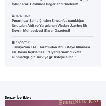
İhlal Kararı Hakkında Değerlendirmelerim
16/12/2025
Pınarhisar Şahitliğinden Sincan’da sanıklığa:
Unutulan Ahit ve Yargılanan Vicdan Üzerine Bir
Devrin Muhasebesi [Karar Gazetesi]
22/10/2021
Türkiye’nin FATF Tarafından Gri Listeye Alınması
Hk. Basın Açıklaması: “Uyarılarımız dikkate
alınmadığı için Türkiye gri listeye alındı”
Benzer İçerikler: