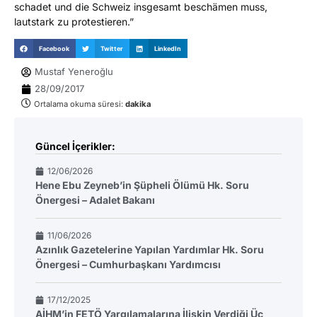
schadet und die Schweiz insgesamt beschämen muss,
lautstark zu protestieren.”
Facebook
Twitter
LinkedIn
Mustaf Yeneroğlu
28/09/2017
Ortalama okuma süresi:
dakika
Güncel İçerikler:
12/06/2026
Hene Ebu Zeyneb’in Şüpheli Ölümü Hk. Soru
Önergesi – Adalet Bakanı
11/06/2026
Azınlık Gazetelerine Yapılan Yardımlar Hk. Soru
Önergesi – Cumhurbaşkanı Yardımcısı
17/12/2025
AİHM’in FETÖ Yargılamalarına İlişkin Verdiği Üç