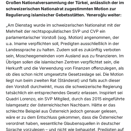
Großen Nationalversammlung der Türkei, anlässlich der im
schweizerischen Nationalrat zugestimmten Motion zur
Regulierung islamischer Gebetsstätten. Yeneroğlu weiter:
„Am Dienstag wurde im schweizerischen Nationalrat mit der
Mehrheit der rechtspopulistischen SVP und CVP ein
parlamentarischer Vorstoß (sog. Motion) angenommen, der
u.a. Imame verpflichten soll, Predigten ausschließlich in der
Landessprache zu halten. Zudem soll es zukünftig verboten
sein, Moscheegemeinden vom Ausland aus zu finanzieren. Im
Übrigen sollen die islamischen Zentren verpflichtet sein, die
Herkunft und die Verwendung von Finanzen offenzulegen, als
ob dies schon nicht umgesetzte Gesetzeslage sei. Die Motion
liegt nun beim zweiten Rat (Ständerat) und falls auch dieser
den Vorstoß durchwinkt, muss die schweizerische Regierung
tatsächlich ein entsprechendes Gesetz erlassen. Inspiriert sei
Quadri Lorenzo, ein SVP Mitglied, durch das 2015 eingeführte
Islamgesetz der österreichischen Nachbarn. Hätte er das
schlechte Beispiel aus Österreich jedoch genauer gelesen,
wäre er zu dem Entschluss gekommen, dass die Österreicher
verordnet haben, wesentliche Glaubensquellen in deutscher
Sprache vorzulegen – und nicht wie behauptet, Predigten auf