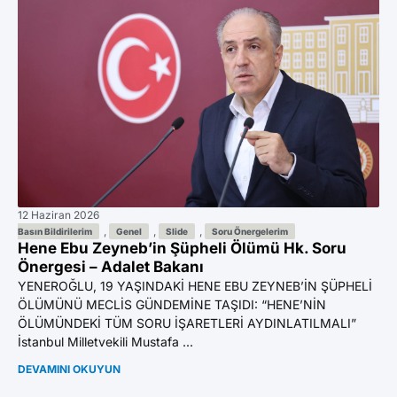
12 Haziran 2026
11 
Az
,
,
,
Basın Bildirilerim
Genel
Slide
Soru Önergelerim
Hene Ebu Zeyneb’in Şüpheli Ölümü Hk. Soru
Ön
Önergesi – Adalet Bakanı
YE
YENEROĞLU, 19 YAŞINDAKİ HENE EBU ZEYNEB’İN ŞÜPHELİ
BI
ÖLÜMÜNÜ MECLİS GÜNDEMİNE TAŞIDI: “HENE’NİN
GA
ÖLÜMÜNDEKİ TÜM SORU İŞARETLERİ AYDINLATILMALI”
Mil
İstanbul Milletvekili Mustafa ...
DE
DEVAMINI OKUYUN