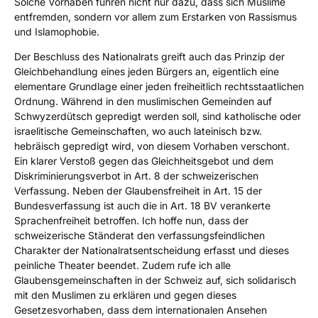
Solche Vorhaben führen nicht nur dazu, dass sich Muslime
entfremden, sondern vor allem zum Erstarken von Rassismus
und Islamophobie.
Der Beschluss des Nationalrats greift auch das Prinzip der
Gleichbehandlung eines jeden Bürgers an, eigentlich eine
elementare Grundlage einer jeden freiheitlich rechtsstaatlichen
Ordnung. Während in den muslimischen Gemeinden auf
Schwyzerdütsch gepredigt werden soll, sind katholische oder
israelitische Gemeinschaften, wo auch lateinisch bzw.
hebräisch gepredigt wird, von diesem Vorhaben verschont.
Ein klarer Verstoß gegen das Gleichheitsgebot und dem
Diskriminierungsverbot in Art. 8 der schweizerischen
Verfassung. Neben der Glaubensfreiheit in Art. 15 der
Bundesverfassung ist auch die in Art. 18 BV verankerte
Sprachenfreiheit betroffen. Ich hoffe nun, dass der
schweizerische Ständerat den verfassungsfeindlichen
Charakter der Nationalratsentscheidung erfasst und dieses
peinliche Theater beendet. Zudem rufe ich alle
Glaubensgemeinschaften in der Schweiz auf, sich solidarisch
mit den Muslimen zu erklären und gegen dieses
Gesetzesvorhaben, dass dem internationalen Ansehen