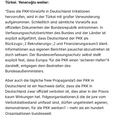
Türkei. Yeneroğlu weiter:
“Dass die PKK-Vorwürfe in Deutschland Irritationen
hervorrufen, wird in der Türkei mit großer Verwunderung
aufgenommen. Schließlich sind sämtliche Vorwürfe aus
offiziellen Dokumenten der Bundesrepublik entnommen. In
Verfassungsschutzberichten des Bundes und der Länder ist
explizit aufgeführt, dass Deutschland der PKK als
Rückzugs-,
Rekrutierungs-,
und Finanzierungsraum
dient.
1
2
3
Informationen aus eigenen Berichten pauschal abzustreiten ist
doch seltsam. Der Bundesverfassungsschutz selbst stellt
explizit fest, dass Europa ‘für die PKK einen ‘sicheren Hafen”
4
darstellt, entgegen dem Bestreiten des
Bundesaußenministers.
Aber auch die tägliche freie Propaganda
der PKK in
5
Deutschland ist ein Nachweis dafür, dass die PKK in
Deutschland zwar offiziell verboten ist, dies aber in der Praxis
kaum Wirkungen hat. Folgeorganisationen,
die de jure vom
6
Verbotstatbestand umfasst sind, dürfen ungehindert agieren,
demonstrieren, für die PKK werben
– mehr als ein hundert
7
Organisationen bundesweit.