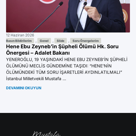
12 Haziran 2026
11 
Az
,
,
,
Basın Bildirilerim
Genel
Slide
Soru Önergelerim
Hene Ebu Zeyneb’in Şüpheli Ölümü Hk. Soru
Ön
Önergesi – Adalet Bakanı
YE
YENEROĞLU, 19 YAŞINDAKİ HENE EBU ZEYNEB’İN ŞÜPHELİ
BI
ÖLÜMÜNÜ MECLİS GÜNDEMİNE TAŞIDI: “HENE’NİN
GA
ÖLÜMÜNDEKİ TÜM SORU İŞARETLERİ AYDINLATILMALI”
Mil
İstanbul Milletvekili Mustafa ...
DE
DEVAMINI OKUYUN