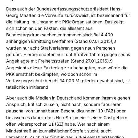
Dass auch der Bundesverfassungsschutzpräsident Hans-
Georg Maaßen die Vorwürfe zurückweist, ist bezeichnend für
die Haltung im Umgang mit PKK-Organisationen. Das zeigt
sich schon an den Fakten, die allesamt aus
Bundestagsdrucksachen entnommen sind: Bei 4.400
anhängigen Ermittlungsverfahren (Stand 07.01.2015),
8
wurden nur acht Strafverfahren gegen neun Personen
geführt. Hierbei endeten nur fünf Strafverfahren gegen sechs
Angeklagte mit Freiheitsstrafen (Stand 27.01.2016).
9
Angesichts dieser Faktenlage zu behaupten, man würde die
PKK ernsthaft bekämpfen, wo doch schon im
Verfassungsschutzbericht 14.000 Mitglieder erwähnt sind, ist
tatsächlich irritierend.
Aber auch die Medien in Deutschland kommen ihrem eigenen
Anspruch, kritisch zu sein, nicht nach, sondern fabulieren
pauschal von ‘unhaltbaren Beschuldigungen’
(FAZ) oder
10
belassen es dabei, dass Herr Steinmeier ‘seinen Gastgebern
offen widersprochen’
(SZ) habe. Wer nach einem
11
Mindestmaß an journalistischer Sorgfalt sucht, sucht
vergeblich. Auch das führt in der Türkei selbstverständlich