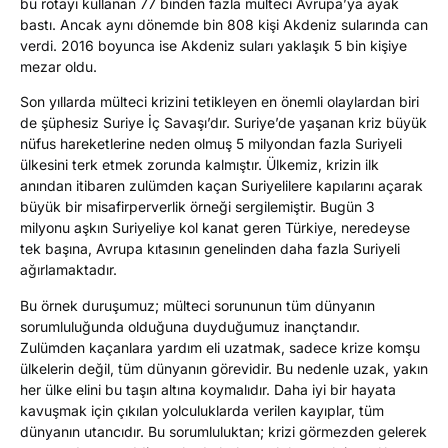
bu rotayı kullanan 77 binden fazla mülteci Avrupa’ya ayak
bastı. Ancak aynı dönemde bin 808 kişi Akdeniz sularında can
verdi. 2016 boyunca ise Akdeniz suları yaklaşık 5 bin kişiye
mezar oldu.
Son yıllarda mülteci krizini tetikleyen en önemli olaylardan biri
de şüphesiz Suriye İç Savaşı’dır. Suriye’de yaşanan kriz büyük
nüfus hareketlerine neden olmuş 5 milyondan fazla Suriyeli
ülkesini terk etmek zorunda kalmıştır. Ülkemiz, krizin ilk
anından itibaren zulümden kaçan Suriyelilere kapılarını açarak
büyük bir misafirperverlik örneği sergilemiştir. Bugün 3
milyonu aşkın Suriyeliye kol kanat geren Türkiye, neredeyse
tek başına, Avrupa kıtasının genelinden daha fazla Suriyeli
ağırlamaktadır.
Bu örnek duruşumuz; mülteci sorununun tüm dünyanın
sorumluluğunda olduğuna duyduğumuz inançtandır.
Zulümden kaçanlara yardım eli uzatmak, sadece krize komşu
ülkelerin değil, tüm dünyanın görevidir. Bu nedenle uzak, yakın
her ülke elini bu taşın altına koymalıdır. Daha iyi bir hayata
kavuşmak için çıkılan yolculuklarda verilen kayıplar, tüm
dünyanın utancıdır. Bu sorumluluktan; krizi görmezden gelerek