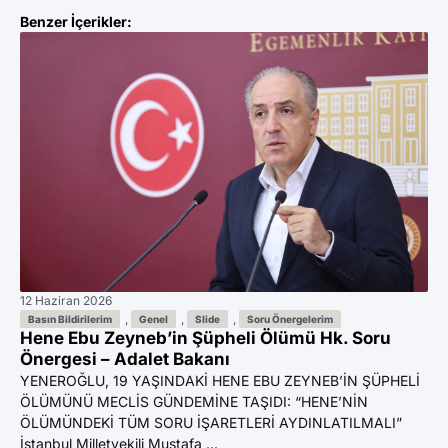
Benzer İçerikler:
12 Haziran 2026
11 
Az
,
,
,
Basın Bildirilerim
Genel
Slide
Soru Önergelerim
Hene Ebu Zeyneb’in Şüpheli Ölümü Hk. Soru
Ön
Önergesi – Adalet Bakanı
YE
YENEROĞLU, 19 YAŞINDAKİ HENE EBU ZEYNEB’İN ŞÜPHELİ
BI
ÖLÜMÜNÜ MECLİS GÜNDEMİNE TAŞIDI: “HENE’NİN
GA
ÖLÜMÜNDEKİ TÜM SORU İŞARETLERİ AYDINLATILMALI”
Mil
İstanbul Milletvekili Mustafa ...