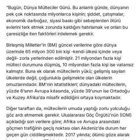
“Bugün, Dünya Mülteciler Günü. Bu anlamlı günde, dünyanın
pek çok noktasında milyonlarca kişinin; şiddet, çatışmalar,
ekonomik darboğaz, siyasi baskı gibi sebeplerden ötürü
evlerini terk etmek zorunda kaldığını hatırlamak ve onları bu
çaresizliğe iten faktörleri irdelemek gerekir.
Birleşmiş Milletler’in (BM) güncel verilerine göre dünya
üzerinde 65 milyon 300 bin kişi -kendi ülkesi içinde veya
değil- zorla yerlerinden edilmiştir. 21 milyondan fazla kişi
mülteci durumuna düşmüş, 10 milyondan fazla kişi ise vatansız
kalmıştır. Buna ek olarak mültecilerin yükü; gelişmiş sayılan
ülkelerde değil, çoğunlukla gelişmekte olan ülkelerin
omuzlarındadır. BM’nin istatistikleri; dünyadaki mültecilerin,
yüzde 6’sının Avrupa kıtasında, yüzde 39’unun ise Ortadoğu
ve Kuzey Afrika’da misafir edildiğini ortaya koymaktadır.
Diğer taraftan da, mültecilerin umuda yaptığı zorlu yolculuğu
göz ardı etmemek gerekir. Uluslararası Göç Örgütü’nün (IOM)
açıkladığı son verilere göre; Afrika ve Avrupa arasındaki
göçmen trafiğinin geçiş noktası olan Akdeniz’de durum her
geçen gün ciddileşmektedir. 2017 yılında; ölümü göze alarak