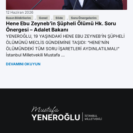
12 Haziran 2026
11 
Az
,
,
,
Basın Bildirilerim
Genel
Slide
Soru Önergelerim
Hene Ebu Zeyneb’in Şüpheli Ölümü Hk. Soru
Ön
Önergesi – Adalet Bakanı
YE
YENEROĞLU, 19 YAŞINDAKİ HENE EBU ZEYNEB’İN ŞÜPHELİ
BI
ÖLÜMÜNÜ MECLİS GÜNDEMİNE TAŞIDI: “HENE’NİN
GA
ÖLÜMÜNDEKİ TÜM SORU İŞARETLERİ AYDINLATILMALI”
Mil
İstanbul Milletvekili Mustafa ...
DE
DEVAMINI OKUYUN