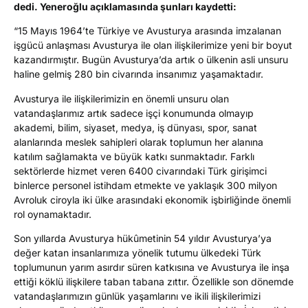
dedi. Yeneroğlu açıklamasında şunları kaydetti:
“15 Mayıs 1964’te Türkiye ve Avusturya arasında imzalanan
işgücü anlaşması Avusturya ile olan ilişkilerimize yeni bir boyut
kazandırmıştır. Bugün Avusturya’da artık o ülkenin asli unsuru
haline gelmiş 280 bin civarında insanımız yaşamaktadır.
Avusturya ile ilişkilerimizin en önemli unsuru olan
vatandaşlarımız artık sadece işçi konumunda olmayıp
akademi, bilim, siyaset, medya, iş dünyası, spor, sanat
alanlarında meslek sahipleri olarak toplumun her alanına
katılım sağlamakta ve büyük katkı sunmaktadır. Farklı
sektörlerde hizmet veren 6400 civarındaki Türk girişimci
binlerce personel istihdam etmekte ve yaklaşık 300 milyon
Avroluk ciroyla iki ülke arasındaki ekonomik işbirliğinde önemli
rol oynamaktadır.
Son yıllarda Avusturya hükûmetinin 54 yıldır Avusturya’ya
değer katan insanlarımıza yönelik tutumu ülkedeki Türk
toplumunun yarım asırdır süren katkısına ve Avusturya ile inşa
ettiği köklü ilişkilere taban tabana zıttır. Özellikle son dönemde
vatandaşlarımızın günlük yaşamlarını ve ikili ilişkilerimizi