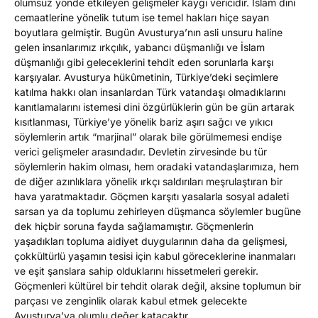
olumsuz yönde etkileyen gelişmeler kaygı vericidir. İslam dini
cemaatlerine yönelik tutum ise temel hakları hiçe sayan
boyutlara gelmiştir. Bugün Avusturya’nın asli unsuru haline
gelen insanlarımız ırkçılık, yabancı düşmanlığı ve İslam
düşmanlığı gibi geleceklerini tehdit eden sorunlarla karşı
karşıyalar. Avusturya hükûmetinin, Türkiye’deki seçimlere
katılma hakkı olan insanlardan Türk vatandaşı olmadıklarını
kanıtlamalarını istemesi dini özgürlüklerin gün be gün artarak
kısıtlanması, Türkiye’ye yönelik bariz aşırı sağcı ve yıkıcı
söylemlerin artık “marjinal” olarak bile görülmemesi endişe
verici gelişmeler arasındadır. Devletin zirvesinde bu tür
söylemlerin hakim olması, hem oradaki vatandaşlarımıza, hem
de diğer azınlıklara yönelik ırkçı saldırıları meşrulaştıran bir
hava yaratmaktadır. Göçmen karşıtı yasalarla sosyal adaleti
sarsan ya da toplumu zehirleyen düşmanca söylemler bugüne
dek hiçbir soruna fayda sağlamamıştır. Göçmenlerin
yaşadıkları topluma aidiyet duygularının daha da gelişmesi,
çokkültürlü yaşamın tesisi için kabul göreceklerine inanmaları
ve eşit şanslara sahip olduklarını hissetmeleri gerekir.
Göçmenleri kültürel bir tehdit olarak değil, aksine toplumun bir
parçası ve zenginlik olarak kabul etmek gelecekte
Avusturya’ya olumlu değer katacaktır.