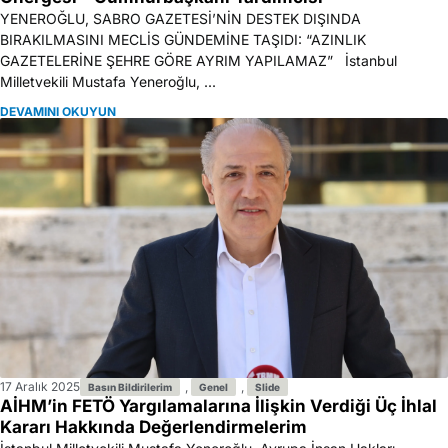
YENEROĞLU, SABRO GAZETESİ’NİN DESTEK DIŞINDA
BIRAKILMASINI MECLİS GÜNDEMİNE TAŞIDI: “AZINLIK
GAZETELERİNE ŞEHRE GÖRE AYRIM YAPILAMAZ” İstanbul
Milletvekili Mustafa Yeneroğlu, ...
DEVAMINI OKUYUN
17 Aralık 2025
,
,
Basın Bildirilerim
Genel
Slide
AİHM’in FETÖ Yargılamalarına İlişkin Verdiği Üç İhlal
Kararı Hakkında Değerlendirmelerim