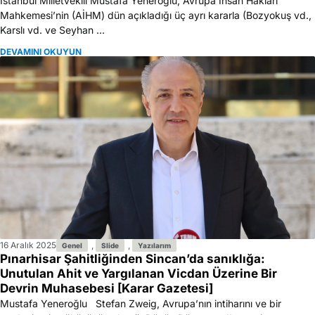
İstanbul Milletvekili Mustafa Yeneroğlu, Avrupa İnsan Hakları
Mahkemesi’nin (AİHM) dün açıkladığı üç ayrı kararla (Bozyokuş vd.,
Karslı vd. ve Seyhan ...
DEVAMINI OKUYUN
16 Aralık 2025
,
,
Genel
Slide
Yazılarım
Pınarhisar Şahitliğinden Sincan’da sanıklığa:
Unutulan Ahit ve Yargılanan Vicdan Üzerine Bir
Devrin Muhasebesi [Karar Gazetesi]
Mustafa Yeneroğlu Stefan Zweig, Avrupa’nın intiharını ve bir