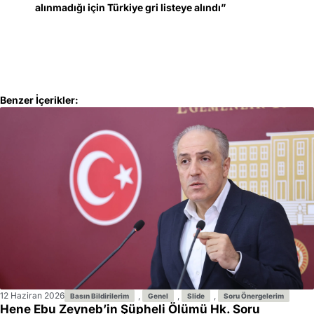
alınmadığı için Türkiye gri listeye alındı”
Benzer İçerikler:
12 Haziran 2026
,
,
,
Basın Bildirilerim
Genel
Slide
Soru Önergelerim
Hene Ebu Zeyneb’in Şüpheli Ölümü Hk. Soru