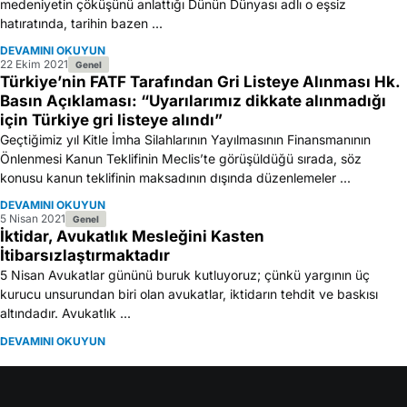
medeniyetin çöküşünü anlattığı Dünün Dünyası adlı o eşsiz
hatıratında, tarihin bazen ...
DEVAMINI OKUYUN
22 Ekim 2021
Genel
Türkiye’nin FATF Tarafından Gri Listeye Alınması Hk.
Basın Açıklaması: “Uyarılarımız dikkate alınmadığı
için Türkiye gri listeye alındı”
Geçtiğimiz yıl Kitle İmha Silahlarının Yayılmasının Finansmanının
Önlenmesi Kanun Teklifinin Meclis’te görüşüldüğü sırada, söz
konusu kanun teklifinin maksadının dışında düzenlemeler ...
DEVAMINI OKUYUN
5 Nisan 2021
Genel
İktidar, Avukatlık Mesleğini Kasten
İtibarsızlaştırmaktadır
5 Nisan Avukatlar gününü buruk kutluyoruz; çünkü yargının üç
kurucu unsurundan biri olan avukatlar, iktidarın tehdit ve baskısı
altındadır. Avukatlık ...
DEVAMINI OKUYUN