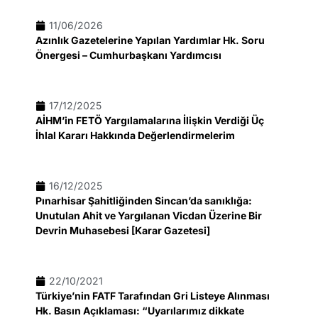
11/06/2026
Azınlık Gazetelerine Yapılan Yardımlar Hk. Soru
Önergesi – Cumhurbaşkanı Yardımcısı
17/12/2025
AİHM’in FETÖ Yargılamalarına İlişkin Verdiği Üç
İhlal Kararı Hakkında Değerlendirmelerim
16/12/2025
Pınarhisar Şahitliğinden Sincan’da sanıklığa:
Unutulan Ahit ve Yargılanan Vicdan Üzerine Bir
Devrin Muhasebesi [Karar Gazetesi]
22/10/2021
Türkiye’nin FATF Tarafından Gri Listeye Alınması
Hk. Basın Açıklaması: “Uyarılarımız dikkate