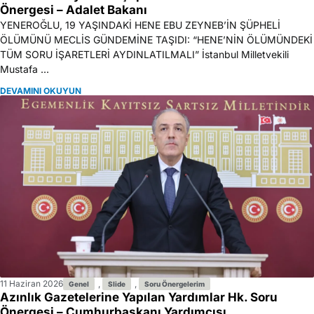
Önergesi – Adalet Bakanı
YENEROĞLU, 19 YAŞINDAKİ HENE EBU ZEYNEB’İN ŞÜPHELİ
ÖLÜMÜNÜ MECLİS GÜNDEMİNE TAŞIDI: “HENE’NİN ÖLÜMÜNDEKİ
TÜM SORU İŞARETLERİ AYDINLATILMALI” İstanbul Milletvekili
Mustafa ...
DEVAMINI OKUYUN
11 Haziran 2026
,
,
Genel
Slide
Soru Önergelerim
Azınlık Gazetelerine Yapılan Yardımlar Hk. Soru
Önergesi – Cumhurbaşkanı Yardımcısı