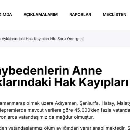
KIMDA
AÇIKLAMALARIM
RAPORLAR
MECLISTEN
ylıklarındaki Hak Kayıpları Hk. Soru Önergesi
aybedenlerin Anne
larındaki Hak Kayıpları
amanmaraş olmak üzere Adıyaman, Şanlıurfa, Hatay, Malat
n depremlerde mevcut verilere göre 45.000’den fazla vatanda
lyonlarca vatandaşımız da mağdur olmuştur.
n vatandaşlarımız ölüm aylığından yararlanabilmektedir. 