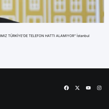
2
Va
IZ TÜRKİYE’DE TELEFON HATTI ALAMIYOR” İstanbul
YE
Va
DE