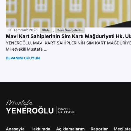
30 Temmuz 2026
,
Slide
Soru Önergelerim
Mavi Kart Sahiplerinin Sim Kartı Mağduriyeti Hk. U
YENEROĞLU, MAVİ KART SAHİPLERİNİN SIM KART MAĞDURİYE
Milletvekili Mustafa ...
DEVAMINI OKUYUN
Anasayfa
Hakkımda
Açıklamalarım
Raporlar
Meclist