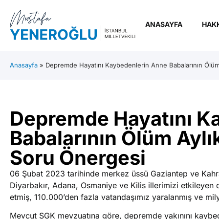
ANASAYFA
HAK
Anasayfa
»
Depremde Hayatını Kaybedenlerin Anne Babalarının Ölüm A
Depremde Hayatını K
Babalarının Ölüm Aylık
Soru Önergesi
06 Şubat 2023 tarihinde merkez üssü Gaziantep ve Kahr
Diyarbakır, Adana, Osmaniye ve Kilis illerimizi etkileye
etmiş, 110.000’den fazla vatandaşımız yaralanmış ve mi
Mevcut SGK mevzuatına göre, depremde yakınını kaybede