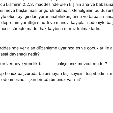
cü kısmının 2.2.3. maddesinde ölen kişinin ana ve babasın
en ödenmeye başlanması öngörülmektedir. Genelgenin bu düzen
ariyle ölüm aylığından yararlanabilirken, anne ve babaları anca
a, depremin yarattığı maddi ve manevi kayıplar nedeniyle b
öncesi süreçte maddi hak kaybına maruz kalmaktadır.
maddesinde yer alan düzenleme uyarınca eş ve çocuklar ile 
 yasal dayanağı nedir?
ete son vermeye yönelik bir çalışmanız mevcut mudur?
 henüz başvuruda bulunmayan kişi sayısını tespit ettiniz mi
ne ödenmesine ilişkin bir çözümünüz var mı?