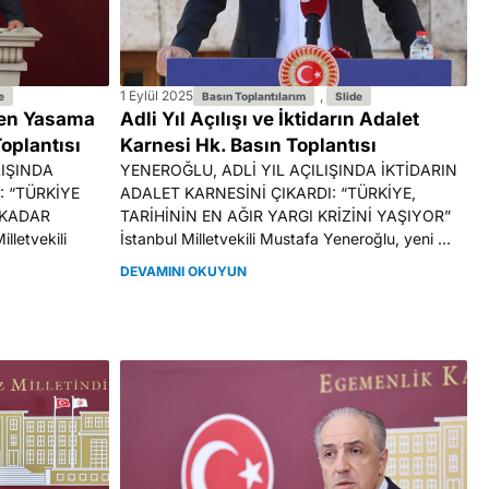
1 Eylül 2025
,
e
Basın Toplantılarım
Slide
çen Yasama
Adli Yıl Açılışı ve İktidarın Adalet
Toplantısı
Karnesi Hk. Basın Toplantısı
LIŞINDA
YENEROĞLU, ADLİ YIL AÇILIŞINDA İKTİDARIN
: “TÜRKİYE
ADALET KARNESİNİ ÇIKARDI: “TÜRKİYE,
 KADAR
TARİHİNİN EN AĞIR YARGI KRİZİNİ YAŞIYOR”
letvekili
İstanbul Milletvekili Mustafa Yeneroğlu, yeni ...
DEVAMINI OKUYUN