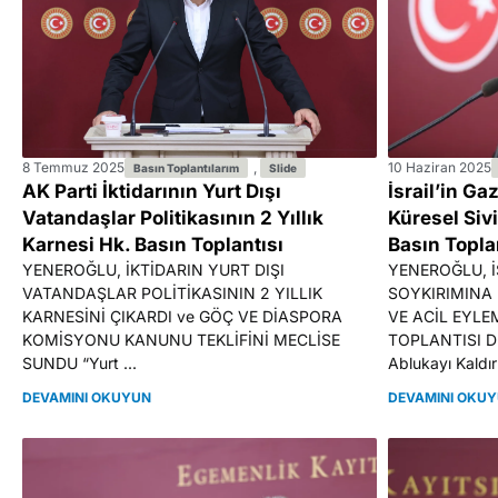
8 Temmuz 2025
,
10 Haziran 2025
Basın Toplantılarım
Slide
AK Parti İktidarının Yurt Dışı
İsrail’in G
Vatandaşlar Politikasının 2 Yıllık
Küresel Siv
Karnesi Hk. Basın Toplantısı
Basın Topla
YENEROĞLU, İKTİDARIN YURT DIŞI
YENEROĞLU, İ
VATANDAŞLAR POLİTİKASININ 2 YILLIK
SOYKIRIMINA 
KARNESİNİ ÇIKARDI ve GÖÇ VE DİASPORA
VE ACİL EYLE
KOMİSYONU KANUNU TEKLİFİNİ MECLİSE
TOPLANTISI DÜ
SUNDU “Yurt ...
Ablukayı Kaldırı
DEVAMINI OKUYUN
DEVAMINI OKU