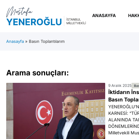
ANASAYFA
HAK
Anasayfa
»
Basın Toplantılarım
Arama sonuçları:
9 Aralık 2025
Bas
İktidarın İn
Basın Topla
YENEROĞLU’N
KARNESİ: “TÜ
ALANINDA TAR
DÖNEMLERİNDE
Milletvekili Mu