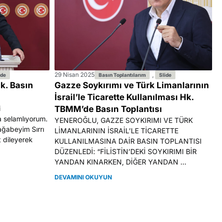
29 Nisan 2025
,
ide
Basın Toplantılarım
Slide
k. Basın
Gazze Soykırımı ve Türk Limanlarının
İsrail’le Ticarette Kullanılması Hk.
i
TBMM’de Basın Toplantısı
a selamlıyorum.
YENEROĞLU, GAZZE SOYKIRIMI VE TÜRK
ağabeyim Sırrı
LİMANLARININ İSRAİL’LE TİCARETTE
 dileyerek
KULLANILMASINA DAİR BASIN TOPLANTISI
DÜZENLEDİ: “FİLİSTİN’DEKİ SOYKIRIMI BİR
YANDAN KINARKEN, DİĞER YANDAN ...
DEVAMINI OKUYUN