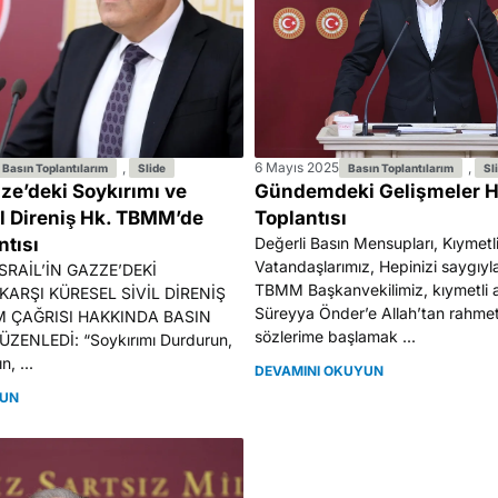
,
6 Mayıs 2025
,
Basın Toplantılarım
Slide
Basın Toplantılarım
Sl
azze’deki Soykırımı ve
Gündemdeki Gelişmeler H
il Direniş Hk. TBMM’de
Toplantısı
ntısı
Değerli Basın Mensupları, Kıymetl
Vatandaşlarımız, Hepinizi saygıyl
SRAİL’İN GAZZE’DEKİ
TBMM Başkanvekilimiz, kıymetli 
KARŞI KÜRESEL SİVİL DİRENİŞ
Süreyya Önder’e Allah’tan rahmet
M ÇAĞRISI HAKKINDA BASIN
sözlerime başlamak ...
ZENLEDİ: “Soykırımı Durdurun,
n, ...
DEVAMINI OKUYUN
YUN