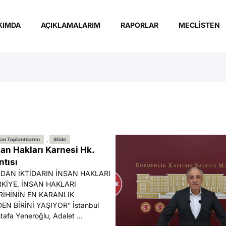
KIMDA
AÇIKLAMALARIM
RAPORLAR
MECLISTEN
,
ın Toplantılarım
Slide
san Hakları Karnesi Hk.
ntısı
DAN İKTİDARIN İNSAN HAKLARI
RKİYE, İNSAN HAKLARI
İHİNİN EN KARANLIK
N BİRİNİ YAŞIYOR” İstanbul
stafa Yeneroğlu, Adalet ...