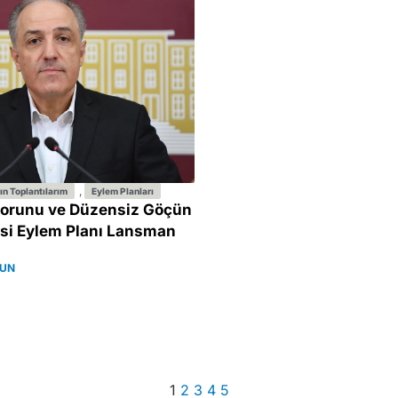
,
ın Toplantılarım
Eylem Planları
Sorunu ve Düzensiz Göçün
si Eylem Planı Lansman
YUN
1
2
3
4
5