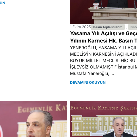
YUN
1 Ekim 2025
,
Basın Toplantılarım
Slid
Yasama Yılı Açılışı ve Ge
Yılının Karnesi Hk. Basın 
YENEROĞLU, YASAMA YILI AÇI
MECLİS’İN KARNESİNİ AÇIKLADI
BÜYÜK MİLLET MECLİSİ HİÇ BU
İŞLEVSİZ OLMAMIŞTI” İstanbul Mil
Mustafa Yeneroğlu, ...
DEVAMINI OKUYUN