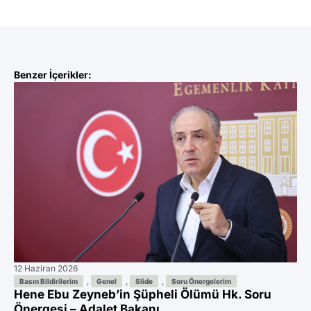
Benzer İçerikler:
12 Haziran 2026
11 
Az
,
,
,
Basın Bildirilerim
Genel
Slide
Soru Önergelerim
Hene Ebu Zeyneb’in Şüpheli Ölümü Hk. Soru
Ön
Önergesi – Adalet Bakanı