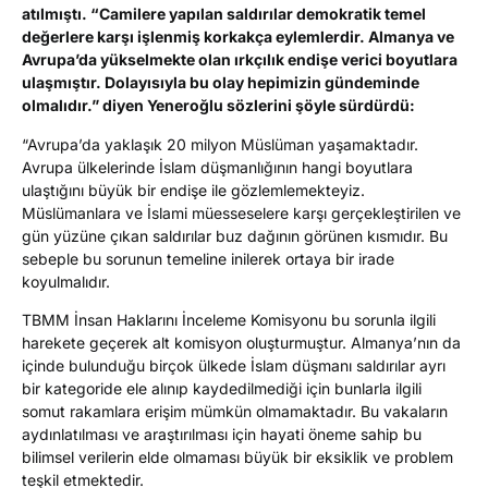
atılmıştı. “Camilere yapılan saldırılar demokratik temel
değerlere karşı işlenmiş korkakça eylemlerdir. Almanya ve
Avrupa’da yükselmekte olan ırkçılık endişe verici boyutlara
ulaşmıştır. Dolayısıyla bu olay hepimizin gündeminde
olmalıdır.” diyen Yeneroğlu sözlerini şöyle sürdürdü:
“Avrupa’da yaklaşık 20 milyon Müslüman yaşamaktadır.
Avrupa ülkelerinde İslam düşmanlığının hangi boyutlara
ulaştığını büyük bir endişe ile gözlemlemekteyiz.
Müslümanlara ve İslami müesseselere karşı gerçekleştirilen ve
gün yüzüne çıkan saldırılar buz dağının görünen kısmıdır. Bu
sebeple bu sorunun temeline inilerek ortaya bir irade
koyulmalıdır.
TBMM İnsan Haklarını İnceleme Komisyonu bu sorunla ilgili
harekete geçerek alt komisyon oluşturmuştur. Almanya’nın da
içinde bulunduğu birçok ülkede İslam düşmanı saldırılar ayrı
bir kategoride ele alınıp kaydedilmediği için bunlarla ilgili
somut rakamlara erişim mümkün olmamaktadır. Bu vakaların
aydınlatılması ve araştırılması için hayati öneme sahip bu
bilimsel verilerin elde olmaması büyük bir eksiklik ve problem
teşkil etmektedir.