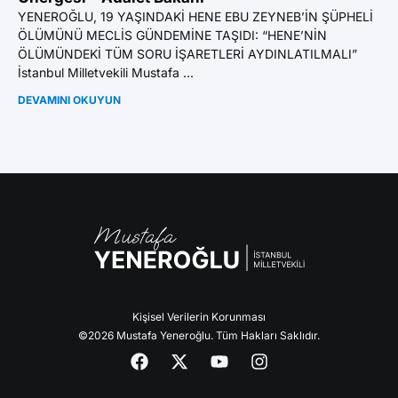
YE
YENEROĞLU, 19 YAŞINDAKİ HENE EBU ZEYNEB’İN ŞÜPHELİ
BI
ÖLÜMÜNÜ MECLİS GÜNDEMİNE TAŞIDI: “HENE’NİN
GA
ÖLÜMÜNDEKİ TÜM SORU İŞARETLERİ AYDINLATILMALI”
Mil
İstanbul Milletvekili Mustafa ...
DE
DEVAMINI OKUYUN
Kişisel Verilerin Korunması
©2026 Mustafa Yeneroğlu. Tüm Hakları Saklıdır.