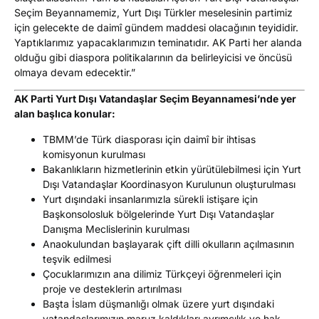
Seçim Beyannamemiz, Yurt Dışı Türkler meselesinin partimiz
için gelecekte de daimî gündem maddesi olacağının
teyididir
.
Yaptıklarımız yapacaklarımızın teminatıdır.
A
K
Parti
her alanda
olduğu gibi diaspora politikalarının da belirleyicisi ve öncüsü
olmaya devam edecektir.
”
AK Parti Yurt Dışı Vatandaşlar Seçim Beyannamesi’nde yer
alan başlıca konular:
TBMM’de Türk diasporası için daimî bir ihtisas
komisyonun kurulması
Bakanlıkların hizmetlerinin etkin yürütülebilmesi için Yurt
Dışı Vatandaşlar Koordinasyon Kurulunun oluşturulması
Yurt dışındaki insanlarımızla sürekli istişare için
Başkonsolosluk bölgelerinde Yurt Dışı Vatandaşlar
Danışma Meclislerinin kurulması
Anaokulundan başlayarak çift dilli okulların açılmasının
teşvik edilmesi
Çocuklarımızın ana dilimiz Türkçeyi öğrenmeleri için
proje ve desteklerin artırılması
Başta İslam düşmanlığı olmak üzere yurt dışındaki
vatandaşlarımızın maruz kaldıkları ayrımcılık ve hak