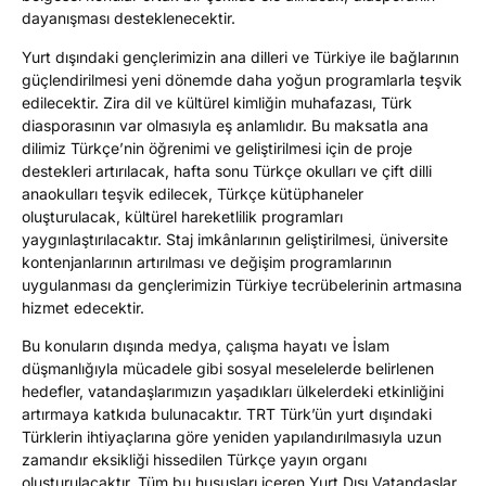
dayanışması desteklenecek
t
i
r.
Yurt
dışındaki gençlerimizin ana
dilleri ve Türkiye ile bağlarının
güçlendirilmesi yeni dönemde d
aha yoğun programlarla teşvik
edilecektir
.
Zira dil ve kültür
el kimliğin
muhafazası, Türk
diasporasının var olmasıyla eş anlamlıdır. Bu maksatla ana
dil
imiz
Türkçe’nin öğrenimi ve geliştirilmesi için
de
proje
destekleri artırılacak,
hafta
sonu Türkçe okulları ve çift
dilli
anaokulları teşvik edilecek,
Türkçe kütüphaneler
oluşturulacak, kültürel hareketlilik programları
yaygınlaştırılacaktır.
Staj imk
â
nlarının geliştirilmesi, üniversite
kontenjanlarının artırılması ve değişim programlarının
uygulanması
da
gençlerimiz
i
n Türkiye tecrübeleri
nin artmasına
hizmet ed
e
cektir.
Bu konuların dışında medya, çalışma hayatı ve İslam
düşmanlığıyla mücadele gibi sosyal
meselelerde belirlenen
hedefler, vatandaşlarımızın yaşadıkları ülkelerdeki etkinliğini
artırmaya katkıda bulunacaktır
.
TRT Türk’ün yurt
dışındaki
Türklerin iht
i
y
a
ç
l
arına göre yeniden yapılandırılması
yla
uzun
zamandır eksikliği hissedilen Türkçe yayın
organı
oluş
turulacaktır.
Tüm bu hu
sus
ları içeren Yurt
D
ışı Vatandaşlar