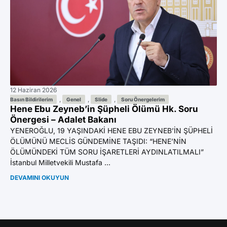
12 Haziran 2026
11 
Az
,
,
,
Basın Bildirilerim
Genel
Slide
Soru Önergelerim
Hene Ebu Zeyneb’in Şüpheli Ölümü Hk. Soru
Ön
Önergesi – Adalet Bakanı
YE
YENEROĞLU, 19 YAŞINDAKİ HENE EBU ZEYNEB’İN ŞÜPHELİ
BI
ÖLÜMÜNÜ MECLİS GÜNDEMİNE TAŞIDI: “HENE’NİN
GA
ÖLÜMÜNDEKİ TÜM SORU İŞARETLERİ AYDINLATILMALI”
Mil
İstanbul Milletvekili Mustafa ...
DE
DEVAMINI OKUYUN