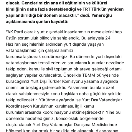
olacak. G
ençleri
mizin
ana
dil eğitiminin
ve kültürel
kimliğinin
daha fazla desteklendiği ve
TRT Türk’ün yeniden
yapılandırıldığı
bir dönem olacaktır.
” dedi. Yeneroğlu
açıklamasında şunları kaydetti
:
“
AK Parti olarak yurt
dışındaki insanlarımızın meselelerini
hep
üstün sorumluluk
bilin
ciy
le sahiplen
dik
.
Bu anlayışla
24
Haziran seçi
mleri
nin ardından
yurt
dışında yaşayan
vatandaşlarımız için
çalışmalarımızı
kurumsallaştırarak
sürdüreceğiz
.
Bu dönemde yurt
dışındaki
vatandaşlarımızı
temsil eden
ve
sorunlarını
kurumlar nezdinde
takip eden, kamu ile sivil toplumun bir araya geleceği ortamı
sağlayan yapılar kurulacaktır. Öncelikle TBMM bünyesinde
kuracağımız Y
urt
D
ışı
Türkler Komisyonu
yasama ayağında
önemli bir boşluğu giderecektir. Yasamanın bu alanı özel
olarak sahiplenmesiyle konu başlıkları daha güçlü bir şeki
l
de
takip edilecektir.
Y
ürütme aya
ğında
ise
Yurt
D
ışı Vatandaşlar
Koordinasyon Kurulu’nun kurulması,
ilgili
kamu
kurumları
arasında koordinasyonu etkinleştirecektir. Yine bu
dönemde hedeflediğimiz, konsolosluk bölgelerinde
oluşturulacak Yurt
D
ışı Vatandaşlar Danışma Meclisleri
nde
bölgesel konular ortak bir şekilde ele alınacak
,
diasporanın