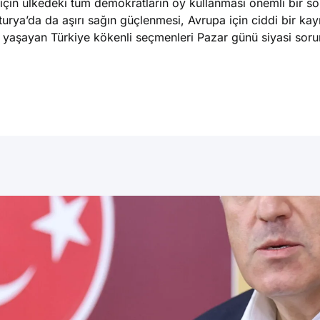
 için ülkedeki tüm demokratların oy kullanması önemli bir so
rya’da da aşırı sağın güçlenmesi, Avrupa için ciddi bir kayı
yaşayan Türkiye kökenli seçmenleri Pazar günü siyasi sor