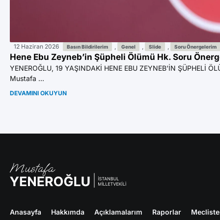
12 Haziran 2026
,
,
,
Basın Bildirilerim
Genel
Slide
Soru Önergelerim
Hene Ebu Zeyneb’in Şüpheli Ölümü Hk. Soru Önerge
YENEROĞLU, 19 YAŞINDAKİ HENE EBU ZEYNEB’İN ŞÜPHELİ ÖLÜ
Mustafa ...
DEVAMINI OKUYUN
Anasayfa
Hakkımda
Açıklamalarım
Raporlar
Meclist