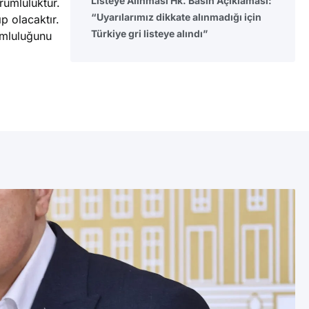
Listeye Alınması Hk. Basın Açıklaması:
rumluluktur.
“Uyarılarımız dikkate alınmadığı için
p olacaktır.
Türkiye gri listeye alındı”
umluluğunu