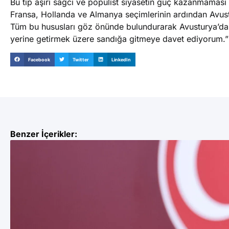
Bu tip aşırı sağcı ve popülist siyasetin güç kazanmaması
Fransa, Hollanda ve Almanya seçimlerinin ardından Avustu
Tüm bu hususları göz önünde bulundurarak Avusturya’da 
yerine getirmek üzere sandığa gitmeye davet ediyorum.”
Facebook
Twitter
LinkedIn
Benzer İçerikler: