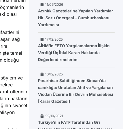
dından erken
11/06/2026
göçmenlerin
Azınlık Gazetelerine Yapılan Yardımlar
ki olası
Hk. Soru Önergesi – Cumhurbaşkanı
Yardımcısı
aatlerini
 aşarı sağ
17/12/2025
rını
AİHM’in FETÖ Yargılamalarına İlişkin
mişte temel
Verdiği Üç İhlal Kararı Hakkında
an olduğu
Değerlendirmelerim
16/12/2025
n söylem ve
Pınarhisar Şahitliğinden Sincan’da
erekçe
sanıklığa: Unutulan Ahit ve Yargılanan
ontrollerinin
Vicdan Üzerine Bir Devrin Muhasebesi
arın haklarını
[Karar Gazetesi]
ğının siyaseti
alisyon
22/10/2021
Türkiye’nin FATF Tarafından Gri