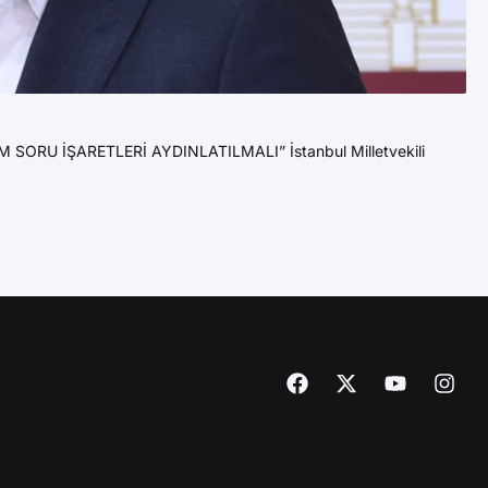
11
Az
U İŞARETLERİ AYDINLATILMALI” İstanbul Milletvekili
YE
Yen
DE