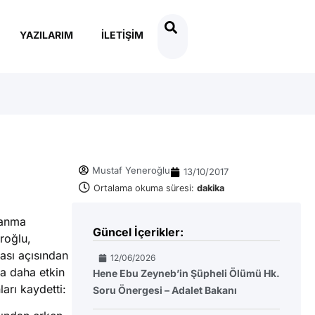
YAZILARIM
İLETIŞIM
Mustaf Yeneroğlu
13/10/2017
Ortalama okuma süresi:
dakika
lanma
Güncel İçerikler:
roğlu,
ası açısından
12/06/2026
da daha etkin
Hene Ebu Zeyneb’in Şüpheli Ölümü Hk.
arı kaydetti:
Soru Önergesi – Adalet Bakanı