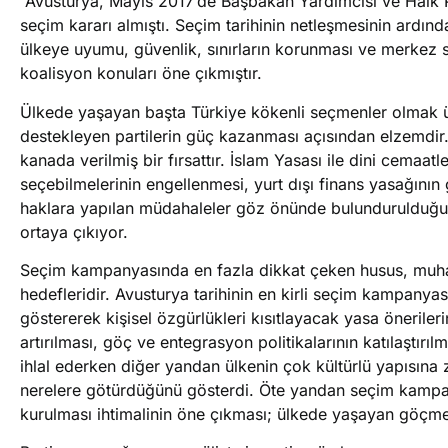
“Avusturya, Mayıs 2017’de Başbakan Yardımcısı ve Halk Pa
seçim kararı almıştı. Seçim tarihinin netleşmesinin ardı
ülkeye uyumu, güvenlik, sınırların korunması ve merkez sa
koalisyon konuları öne çıkmıştır.
Ülkede yaşayan başta Türkiye kökenli seçmenler olmak üz
destekleyen partilerin güç kazanması açısından elzemdir.
kanada verilmiş bir fırsattır. İslam Yasası ile dini cemaa
seçebilmelerinin engellenmesi, yurt dışı finans yasağının g
haklara yapılan müdahaleler göz önünde bulundurulduğun
ortaya çıkıyor.
Seçim kampanyasında en fazla dikkat çeken husus, muhaf
hedefleridir. Avusturya tarihinin en kirli seçim kampany
göstererek kişisel özgürlükleri kısıtlayacak yasa öneriler
artırılması, göç ve entegrasyon politikalarının katılaştır
ihlal ederken diğer yandan ülkenin çok kültürlü yapısına zar
nerelere götürdüğünü gösterdi. Öte yandan seçim kampan
kurulması ihtimalinin öne çıkması; ülkede yaşayan göçme