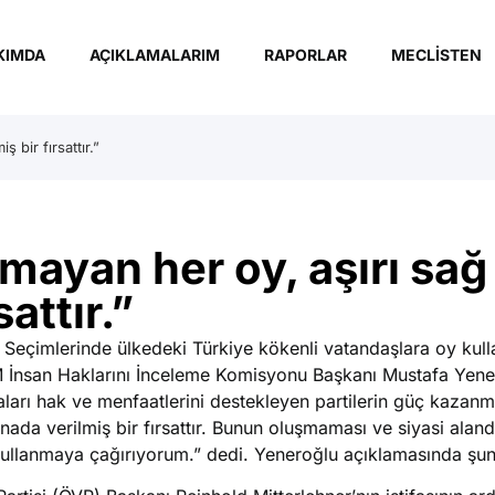
KIMDA
AÇIKLAMALARIM
RAPORLAR
MECLISTEN
 bir fırsattır.”
mayan her oy, aşırı sağ
attır.”
Seçimlerinde ülkedeki Türkiye kökenli vatandaşlara oy kul
MM İnsan Haklarını İnceleme Komisyonu Başkanı Mustafa Yene
aları hak ve menfaatlerini destekleyen partilerin güç kazanm
anada verilmiş bir fırsattır. Bunun oluşmaması ve siyasi alan
 kullanmaya çağırıyorum.” dedi. Yeneroğlu açıklamasında şunl