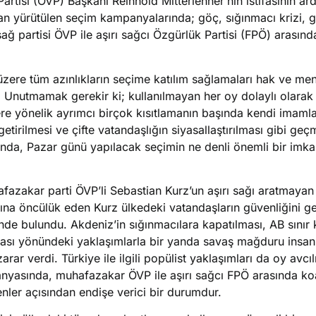
rtisi (ÖVP) Başkanı Reinhold Mitterlehner’nın istifasının ar
ndan yürütülen seçim kampanyalarında; göç, sığınmacı krizi, 
ğ partisi ÖVP ile aşırı sağcı Özgürlük Partisi (FPÖ) arasında
ere tüm azınlıkların seçime katılım sağlamaları hak ve menf
 Unutmamak gerekir ki; kullanılmayan her oy dolaylı olarak
tlere yönelik ayrımcı birçok kısıtlamanın başında kendi imamla
etirilmesi ve çifte vatandaşlığın siyasallaştırılması gibi geç
da, Pazar günü yapılacak seçimin ne denli önemli bir imk
azakar parti ÖVP’li Sebastian Kurz’un aşırı sağı aratmaya
asına öncülük eden Kurz ülkedeki vatandaşların güvenliğini g
inde bulundu. Akdeniz’in sığınmacılara kapatılması, AB sınır k
ılması yönündeki yaklaşımlarla bir yanda savaş mağduru insanl
ar verdi. Türkiye ile ilgili popülist yaklaşımları da oy avcılı
yasında, muhafazakar ÖVP ile aşırı sağcı FPÖ arasında ko
nler açısından endişe verici bir durumdur.