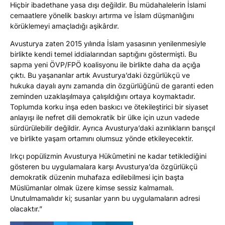
Hiçbir ibadethane yasa dışı değildir. Bu müdahalelerin İslami
cemaatlere yönelik baskıyı artırma ve İslam düşmanlığını
körüklemeyi amaçladığı aşikârdır.
Avusturya zaten 2015 yılında İslam yasasının yenilenmesiyle
birlikte kendi temel iddialarından saptığını göstermişti. Bu
sapma yeni ÖVP/FPÖ koalisyonu ile birlikte daha da açığa
çıktı. Bu yaşananlar artık Avusturya’daki özgürlükçü ve
hukuka dayalı aynı zamanda din özgürlüğünü de garanti eden
zeminden uzaklaşılmaya çalışıldığını ortaya koymaktadır.
Toplumda korku inşa eden baskıcı ve ötekileştirici bir siyaset
anlayışı ile nefret dili demokratik bir ülke için uzun vadede
sürdürülebilir değildir. Ayrıca Avusturya’daki azınlıkların barışçıl
ve birlikte yaşam ortamını olumsuz yönde etkileyecektir.
Irkçı popülizmin Avusturya Hükûmetini ne kadar tetiklediğini
gösteren bu uygulamalara karşı Avusturya’da özgürlükçü
demokratik düzenin muhafaza edilebilmesi için başta
Müslümanlar olmak üzere kimse sessiz kalmamalı.
Unutulmamalıdır ki; susanlar yarın bu uygulamaların adresi
olacaktır.”