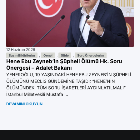
12 Haziran 2026
11 
Az
,
,
,
Basın Bildirilerim
Genel
Slide
Soru Önergelerim
Hene Ebu Zeyneb’in Şüpheli Ölümü Hk. Soru
Ön
Önergesi – Adalet Bakanı
YE
YENEROĞLU, 19 YAŞINDAKİ HENE EBU ZEYNEB’İN ŞÜPHELİ
BI
ÖLÜMÜNÜ MECLİS GÜNDEMİNE TAŞIDI: “HENE’NİN
GA
ÖLÜMÜNDEKİ TÜM SORU İŞARETLERİ AYDINLATILMALI”
Mil
İstanbul Milletvekili Mustafa ...
DE
DEVAMINI OKUYUN