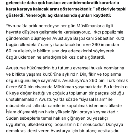
gelecekte daha çok baskıcı ve antidemokratik kararlarla
karşı karşıya kalacaklarını göstermektedir.”
sözleriyle tepki
gösterdi. Yeneroğlu açıklamasında şunları kaydetti:
“Avrupa’da artık neredeyse her gün Müslümanlarla ilgili
hayrete düşüren gelişmelerle karşılaşıyoruz. Irkçı populizmle
gündemden düşmeyen Avusturya Başbakanı Sebastian Kurz,
bugün ülkedeki 7 camiyi kapatacaklarını ve 260 imamdan
60’ını aileleriyle birlikte sınır dışı edeceklerini söyleyerek
özgürlüklerden ne anladığını bir kez daha gösterdi.
Avusturya hükûmetinin bu tutumu evrensel hukuk normlarına
ve birlikte yaşama kültürüne aykırıdır. Din, fikir ve toplanma
özgürlüğünü hiçe saymaktır. Avusturya’da 260 bini Türk olmak
üzere 600 bin civarında Müslüman yaşamaktadır. Bu kitlenin o
ülkeye değer kattığı ve çoğulcu toplumun bir parçası olduğu
unutulmamalıdır. Avusturya’da sözde “siyasal İslam” ile
mücadele adı altında camilerin kapatılmak istenmesi ülkede
İslam düşmanlığının hızla yükseldiğini ortaya koymaktadır.
Sudan sebeplerle temel hakları çiğneyen bu yasakçı
uygulama, ülkedeki ırkçı popülizmin bir sonucudur. Dünyaya
demokrasi dersi veren Avusturya için bir utanç vesikasıdır.