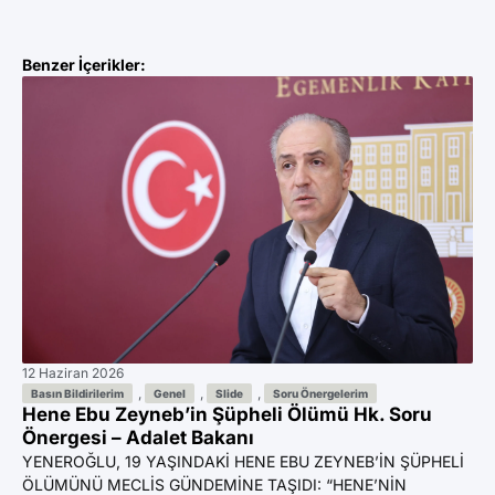
Benzer İçerikler:
12 Haziran 2026
11 
Az
,
,
,
Basın Bildirilerim
Genel
Slide
Soru Önergelerim
Hene Ebu Zeyneb’in Şüpheli Ölümü Hk. Soru
Ön
Önergesi – Adalet Bakanı
YE
YENEROĞLU, 19 YAŞINDAKİ HENE EBU ZEYNEB’İN ŞÜPHELİ
BI
ÖLÜMÜNÜ MECLİS GÜNDEMİNE TAŞIDI: “HENE’NİN
GA