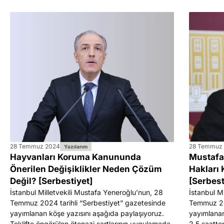
28 Temmuz 2024
28 Temmuz
Yazılarım
Hayvanları Koruma Kanununda
Mustafa
Önerilen Değişiklikler Neden Çözüm
Hakları
Değil? [Serbestiyet]
[Serbest
İstanbul Milletvekili Mustafa Yeneroğlu’nun, 28
İstanbul M
Temmuz 2024 tarihli “Serbestiyet” gazetesinde
Temmuz 202
yayımlanan köşe yazısını aşağıda paylaşıyoruz.
yayımlanan
Teklifte öngörülen ötenazi şartlarının uygulamada
2,5 saatten