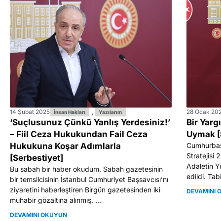
14 Şubat 2025
,
28 Ocak 20
İnsan Hakları
Yazılarım
‘Suçlusunuz Çünkü Yanlış Yerdesiniz!’
Bir Yarg
– Fiil Ceza Hukukundan Fail Ceza
Uymak [
Hukukuna Koşar Adımlarla
Cumhurbaş
Stratejisi
[Serbestiyet]
Adaletin Y
Bu sabah bir haber okudum. Sabah gazetesinin
edildi. Tab
bir temsilcisinin İstanbul Cumhuriyet Başsavcısı’nı
ziyaretini haberleştiren Birgün gazetesinden iki
DEVAMINI 
muhabir gözaltına alınmış. ...
DEVAMINI OKUYUN