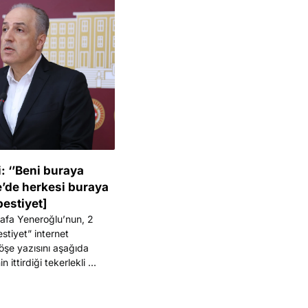
i: ‘’Beni buraya
e’de herkesi buraya
rbestiyet]
stafa Yeneroğlu’nun, 2
estiyet” internet
öşe yazısını aşağıda
 ittirdiği tekerlekli ...