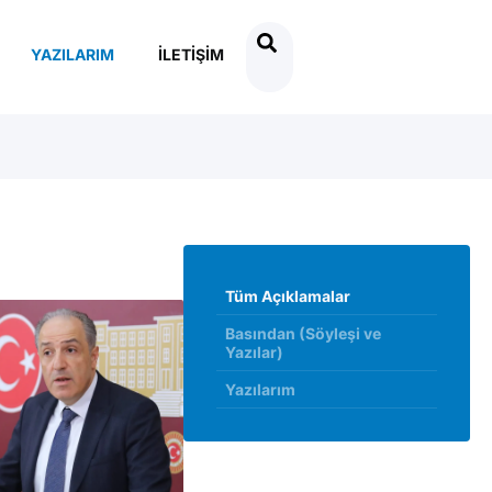
YAZILARIM
İLETIŞIM
Tüm Açıklamalar
Basından (Söyleşi ve
Yazılar)
Yazılarım