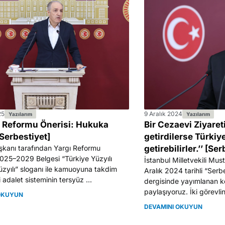
25
9 Aralık 2024
Yazılarım
Yazılarım
ı Reformu Önerisi: Hukuka
Bir Cezaevi Ziyaret
Serbestiyet]
getirdilerse Türkiy
kanı tarafından Yargı Reformu
getirebilirler.’’ [Se
 2025–2029 Belgesi “Türkiye Yüzyılı
İstanbul Milletvekili Mu
üzyılı” sloganı ile kamuoyuna takdim
Aralık 2024 tarihli “Serb
i adalet sisteminin tersyüz ...
dergisinde yayımlanan k
paylaşıyoruz. İki görevlinin
OKUYUN
DEVAMINI OKUYUN