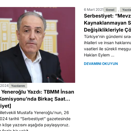
6 Mart 2021
,
Genel
Yazıl
Serbestiyet: “Mev
Kaynaklanmayan S
Değişiklikleriyle 
Türkiye’nin gündemi sıra
ihlalleri ve insan hakların
vaatleri ile sürekli meşg
Hakları Eylem ...
DEVAMINI OKUYUN
 2024
Yazılarım
 Yeneroğlu Yazdı: TBMM İnsan
 Komisyonu’nda Birkaç Saat…
iyet]
illetvekili Mustafa Yeneroğlu’nun, 26
4 tarihli “Serbestiyet” gazetesinde
 köşe yazısını aşağıda paylaşıyoruz.
 fazla bir vakit ...