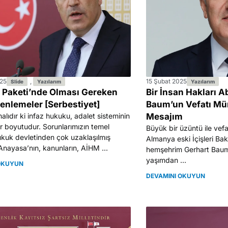
25
,
15 Şubat 2025
Slide
Yazılarım
Yazılarım
ı Paketi’nde Olması Gereken
Bir İnsan Hakları A
enlemeler [Serbestiyet]
Baum’un Vefatı Mü
lıdır ki infaz hukuku, adalet sisteminin
Mesajım
ir boyutudur. Sorunlarımızın temel
Büyük bir üzüntü ile vefa
kuk devletinden çok uzaklaşılmış
Almanya eski İçişleri Bak
 Anayasa’nın, kanunların, AİHM ...
hemşehrim Gerhart Baum
yaşımdan ...
OKUYUN
DEVAMINI OKUYUN