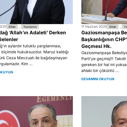
2025
,
11 Haziran 2025
,
Slide
Yazılarım
Slide
Ya
ağ ‘Allah’ın Adaleti’ Derken
Gaziosmanpaşa Be
Gelenler
Başkanlığının CHP’
’ın aylardır tutuklu yargılanması,
Geçmesi Hk.
z biçimde hukuksuzdur. Maruz kaldığı
Gaziosmanpaşa Belediye
Türk Ceza Mevzuatı ile bağdaşmayan
Parti’ye geçmiş!!! Takdir
ygulamadır. Kim ...
gereken bir hal mi yoksa
ahlaki bir çöküntü ...
OKUYUN
DEVAMINI OKUYUN