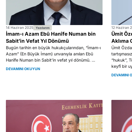
14 Haziran 2025
12 Haziran 
Yazılarım
İmam-ı Azam Ebû Hanîfe Numan bin
Ümit Özd
Sabit’in Vefat Yıl Dönümü
Aklıma 
Bugün tarihin en büyük hukukçularından, “İmam-ı
Ümit Özdağ
Azam” (En Büyük İmam) unvanıyla anılan Ebû
tartışması
Hanîfe Numan bin Sabit’in vefat yıl dönümü. ...
“hukuk”, 
keyfî bir u
DEVAMINI OKUYUN
DEVAMINI 