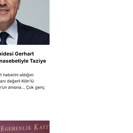
bidesi Gerhart
nasebetiyle Taziye
t haberini aldığım
anı değerli Köln’lü
’un anısına… Çok genç