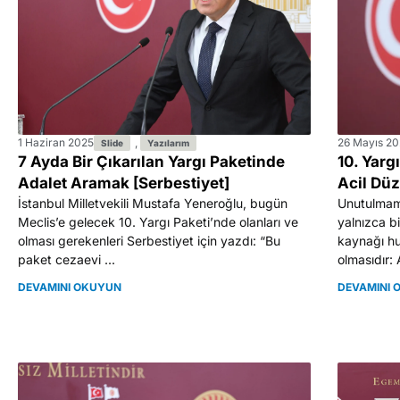
1 Haziran 2025
,
26 Mayıs 20
Slide
Yazılarım
7 Ayda Bir Çıkarılan Yargı Paketinde
10. Yarg
Adalet Aramak [Serbestiyet]
Acil Düz
İstanbul Milletvekili Mustafa Yeneroğlu, bugün
Unutulmama
Meclis’e gelecek 10. Yargı Paketi’nde olanları ve
yalnızca b
olması gerekenleri Serbestiyet için yazdı: “Bu
kaynağı hu
paket cezaevi ...
olmasıdır:
DEVAMINI OKUYUN
DEVAMINI 