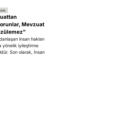
arım
zuattan
orunlar, Mevzuat
Çözülemez”
danlaşan insan hakları
a yönelik iyileştirme
uldür. Son olarak, İnsan