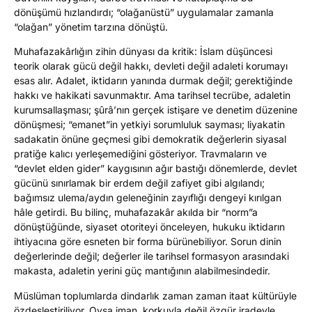
dönüşümü hızlandırdı; “olağanüstü” uygulamalar zamanla
“olağan” yönetim tarzına dönüştü.
Muhafazakârlığın zihin dünyası da kritik: İslam düşüncesi
teorik olarak gücü değil hakkı, devleti değil adaleti korumayı
esas alır. Adalet, iktidarın yanında durmak değil; gerektiğinde
hakkı ve hakikati savunmaktır. Ama tarihsel tecrübe, adaletin
kurumsallaşması; şûrâ’nın gerçek istişare ve denetim düzenine
dönüşmesi; “emanet”in yetkiyi sorumluluk sayması; liyakatin
sadakatin önüne geçmesi gibi demokratik değerlerin siyasal
pratiğe kalıcı yerleşemediğini gösteriyor. Travmaların ve
“devlet elden gider” kaygısının ağır bastığı dönemlerde, devlet
gücünü sınırlamak bir erdem değil zafiyet gibi algılandı;
bağımsız ulema/aydın geleneğinin zayıflığı dengeyi kırılgan
hâle getirdi. Bu bilinç, muhafazakâr akılda bir “norm”a
dönüştüğünde, siyaset otoriteyi önceleyen, hukuku iktidarın
ihtiyacına göre esneten bir forma bürünebiliyor. Sorun dinin
değerlerinde değil; değerler ile tarihsel formasyon arasındaki
makasta, adaletin yerini güç mantığının alabilmesindedir.
Müslüman toplumlarda dindarlık zaman zaman itaat kültürüyle
özdeşleştiriliyor. Oysa iman, korkuyla değil özgür iradeyle