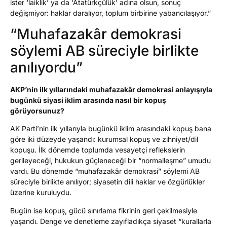
ister ‘laiklik’ ya da ‘Atatürkçülük’ adına olsun, sonuç
değişmiyor: haklar daralıyor, toplum birbirine yabancılaşıyor.”
“Muhafazakâr demokrasi
söylemi AB süreciyle birlikte
anılıyordu”
AKP’nin ilk yıllarındaki muhafazakâr demokrasi anlayışıyla
bugünkü siyasi iklim arasında nasıl bir kopuş
görüyorsunuz?
AK Parti’nin ilk yıllarıyla bugünkü iklim arasındaki kopuş bana
göre iki düzeyde yaşandı: kurumsal kopuş ve zihniyet/dil
kopuşu. İlk dönemde toplumda vesayetçi reflekslerin
gerileyeceği, hukukun güçleneceği bir “normalleşme” umudu
vardı. Bu dönemde “muhafazakâr demokrasi” söylemi AB
süreciyle birlikte anılıyor; siyasetin dili haklar ve özgürlükler
üzerine kuruluydu.
Bugün ise kopuş, gücü sınırlama fikrinin geri çekilmesiyle
yaşandı. Denge ve denetleme zayıfladıkça siyaset “kurallarla