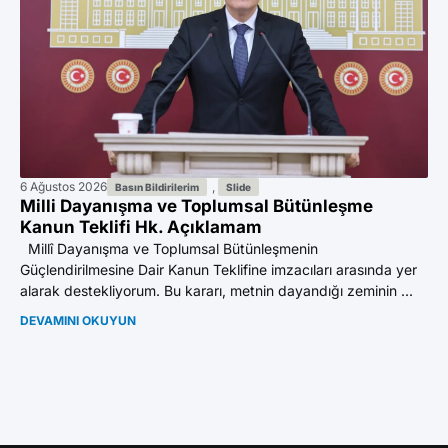
6 Ağustos 2026
,
2 A
Basın Bildirilerim
Slide
Milli Dayanışma ve Toplumsal Bütünleşme
Do
Kanun Teklifi Hk. Açıklamam
ad
Millî Dayanışma ve Toplumsal Bütünleşmenin
İst
Güçlendirilmesine Dair Kanun Teklifine imzacıları arasında yer
do
alarak destekliyorum. Bu kararı, metnin dayandığı zeminin ...
Abd
DEVAMINI OKUYUN
DE