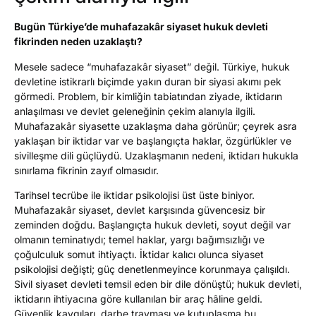
Bugün Türkiye’de muhafazakâr siyaset hukuk devleti
fikrinden neden uzaklaştı?
Mesele sadece “muhafazakâr siyaset” değil. Türkiye, hukuk
devletine istikrarlı biçimde yakın duran bir siyasi akımı pek
görmedi. Problem, bir kimliğin tabiatından ziyade, iktidarın
anlaşılması ve devlet geleneğinin çekim alanıyla ilgili.
Muhafazakâr siyasette uzaklaşma daha görünür; çeyrek asra
yaklaşan bir iktidar var ve başlangıçta haklar, özgürlükler ve
sivilleşme dili güçlüydü. Uzaklaşmanın nedeni, iktidarı hukukla
sınırlama fikrinin zayıf olmasıdır.
Tarihsel tecrübe ile iktidar psikolojisi üst üste biniyor.
Muhafazakâr siyaset, devlet karşısında güvencesiz bir
zeminden doğdu. Başlangıçta hukuk devleti, soyut değil var
olmanın teminatıydı; temel haklar, yargı bağımsızlığı ve
çoğulculuk somut ihtiyaçtı. İktidar kalıcı olunca siyaset
psikolojisi değişti; güç denetlenmeyince korunmaya çalışıldı.
Sivil siyaset devleti temsil eden bir dile dönüştü; hukuk devleti,
iktidarın ihtiyacına göre kullanılan bir araç hâline geldi.
Güvenlik kaygıları, darbe travması ve kutuplaşma bu