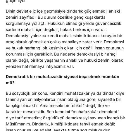
güçleniyor.
Dinin devletle iç içe geçmesiyle dindarlık güçlenmedi; ahlaki
zemini zayıfladı. Bu durum özellikle genç kuşaklarda
sorgulamaya yol açtı. Hukukun olmadığı yerde güvencesizlik
sadece muhalif için değildir; hukuk herkes için vardır.
Demokrasiyi yalnızca kendi mahallesinin iktidarını koruyan bir
araç olarak görmek en çok o mahalleye zarar verir. Demokrasi
ve hukuk herhangi bir kesimin çıkarı için değil, insan onurunun
korunması için gereklidir. Bu nedenle demokrasiyi bir araç
olarak değil, birlikte yaşamanın ahlaki ve hukuki zemini olarak
yeniden hatırlamaya ihtiyacımız var.
Demokratik bir muhafazakâr siyaset inşa etmek mümkün
mü?
Bu sosyolojik bir konu. Kendini muhafazakâr ya da dindar diye
tanımlayan on milyonlarca insan olduğuna göre, siyasette bir
karşılığı olacaktır. Ama mesele bir “etiket” değil; ilke ve
karakter meselesidir. Ben kendimi “muhafazakâr demokrat”
diye tarif etmedim; özgürlükçü demokrasiyi savunan inançlı bir
Müslümanım. Dindarlık, kimliği iktidara tahvil etmek değil;
insan onurunu ve adaleti ayakta tutma sorumluluğudur.