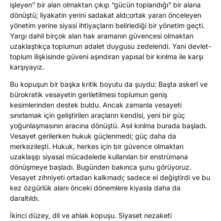
işleyen” bir alan olmaktan çıkıp “gücün toplandığı” bir alana
dönüştü; liyakatin yerini sadakat aldı;ortak yararı önceleyen
yönetim yerine siyasi ihtiyaçların belirlediği bir yönetim geçti.
Yargı dahil birçok alan hak aramanın güvencesi olmaktan
uzaklaştıkça toplumun adalet duygusu zedelendi. Yani devlet-
toplum ilişkisinde güveni aşındıran yapısal bir kırılma ile karşı
karşıyayız.
Bu kopuşun bir başka kritik boyutu da şuydu: Başta askerî ve
bürokratik vesayetin geriletilmesi toplumun geniş
kesimlerinden destek buldu. Ancak zamanla vesayeti
sınırlamak için geliştirilen araçların kendisi, yeni bir güç
yoğunlaşmasının aracına dönüştü. Asıl kırılma burada başladı.
Vesayet gerilerken hukuk güçlenmedi; güç daha da
merkezileşti. Hukuk, herkes için bir güvence olmaktan
uzaklaşıp siyasal mücadelede kullanılan bir enstrümana
dönüşmeye başladı. Bugünden bakınca şunu görüyoruz.
Vesayet zihniyeti ortadan kalkmadı; sadece el değiştirdi ve bu
kez özgürlük alanı önceki dönemlere kıyasla daha da
daraltıldı.
İkinci düzey, dil ve ahlak kopuşu. Siyaset nezaketi