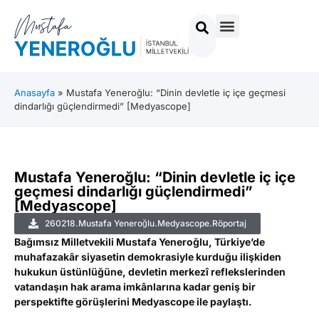
Anasayfa
»
Mustafa Yeneroğlu: “Dinin devletle iç içe geçmesi
dindarlığı güçlendirmedi” [Medyascope]
Mustafa Yeneroğlu: “Dinin devletle iç içe
geçmesi dindarlığı güçlendirmedi”
[Medyascope]
260218.Mustafa Yeneroğlu.Medyascope.Röportaj
Bağımsız Milletvekili Mustafa Yeneroğlu, Türkiye’de
muhafazakâr siyasetin demokrasiyle kurduğu ilişkiden
hukukun üstünlüğüne, devletin merkezî reflekslerinden
vatandaşın hak arama imkânlarına kadar geniş bir
perspektifte görüşlerini Medyascope ile paylaştı.