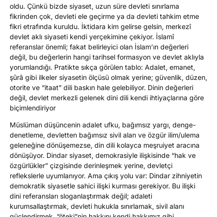
oldu. Çünkü bizde siyaset, uzun süre devleti sınırlama
fikrinden çok, devleti ele geçirme ya da devleti tahkim etme
fikri etrafında kuruldu. İktidara kim gelirse gelsin, merkezî
devlet aklı siyaseti kendi yerçekimine çekiyor. İslamî
referanslar önemli; fakat belirleyici olan İslam’ın değerleri
değil, bu değerlerin hangi tarihsel formasyon ve devlet aklıyla
yorumlandığı. Pratikte sıkça görülen tablo: Adalet, emanet,
şûrâ gibi ilkeler siyasetin ölçüsü olmak yerine; güvenlik, düzen,
otorite ve “itaat” dili baskın hale gelebiliyor. Dinin değerleri
değil, devlet merkezli gelenek dini dili kendi ihtiyaçlarına göre
biçimlendiriyor
Müslüman düşüncenin adalet ufku, bağımsız yargı, denge-
denetleme, devletten bağımsız sivil alan ve özgür ilim/ulema
geleneğine dönüşemezse, din dili kolayca meşruiyet aracına
dönüşüyor. Dindar siyaset, demokrasiyle ilişkisinde “hak ve
özgürlükler” çizgisinde derinleşmek yerine, devletçi
reflekslerle uyumlanıyor. Ama çıkış yolu var: Dindar zihniyetin
demokratik siyasetle sahici ilişki kurması gerekiyor. Bu ilişki
dini referansları sloganlaştırmak değil; adaleti
kurumsallaştırmak, devleti hukukla sınırlamak, sivil alanı
güçlendirmek, “öteki”nin hakkını kendi hakkımız gibi