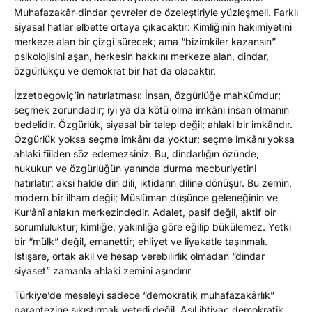
Muhafazakâr-dindar çevreler de özeleştiriyle yüzleşmeli. Farklı
siyasal hatlar elbette ortaya çıkacaktır: Kimliğinin hakimiyetini
merkeze alan bir çizgi sürecek; ama “bizimkiler kazansın”
psikolojisini aşan, herkesin hakkını merkeze alan, dindar,
özgürlükçü ve demokrat bir hat da olacaktır.
İzzetbegoviç’in hatırlatması: İnsan, özgürlüğe mahkûmdur;
seçmek zorundadır; iyi ya da kötü olma imkânı insan olmanın
bedelidir. Özgürlük, siyasal bir talep değil; ahlaki bir imkândır.
Özgürlük yoksa seçme imkânı da yoktur; seçme imkânı yoksa
ahlaki fiilden söz edemezsiniz. Bu, dindarlığın özünde,
hukukun ve özgürlüğün yanında durma mecburiyetini
hatırlatır; aksi halde din dili, iktidarın diline dönüşür. Bu zemin,
modern bir ilham değil; Müslüman düşünce geleneğinin ve
Kur’ânî ahlakın merkezindedir. Adalet, pasif değil, aktif bir
sorumluluktur; kimliğe, yakınlığa göre eğilip bükülemez. Yetki
bir “mülk” değil, emanettir; ehliyet ve liyakatle taşınmalı.
İstişare, ortak akıl ve hesap verebilirlik olmadan “dindar
siyaset” zamanla ahlaki zemini aşındırır
Türkiye’de meseleyi sadece “demokratik muhafazakârlık”
parantezine sıkıştırmak yeterli değil. Asıl ihtiyaç demokratik