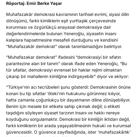
Röportaj: Emir Berke Yaşar
Muhafazakâr demokrasi kavramının tarihsel evrimi, siyasi dilin
dönüşümü, farklı kimliklerin eşit yurttaşlık çerçevesinde
korunması ve özgürlükçü anayasal demokrasiye dair
değerlendirmelerde bulunan Yeneroğlu, siyasetin insanı
kalıplara hapsetmesine mesafeli durduğunu ve kendisini
“Muhafazakâr demokrat” olarak tanımlamadığını belirtiyor.
“Muhafazakar demokrat” ifadesini “demokrasiyi bir sıfatın
parantezine alan bir tanım” olarak ifade eden Yeneroğlu, “Bu
tür sıfatlar, demokrasiyi evrensel bir haklar rejimi olmaktan
çıkarıp bir mahallenin kimliğine indirgeyebilir” diyor ve ekliyor:
“Türkiye’nin acı tecrübeleri şunu gösterdi: Demokrasinin önüne
konan bu tip sıfatlar ‘öteki’nin hukukunu görünmez kılıyor,
hatta zamanla çoğunlukçu bir dayatmanın diline dönüşebiliyor.
Benim için mesele bir etikete sahip çıkmak değil; o etiketi
taşıdığını söyleyen siyaset tarzının insanı ve hakkı nereye
koyduğunu sorgulamaktır. Demokrasi bir kimliğin iktidarı değil,
farklı kimliklerin bir arada yaşayabilmesinin hukuki ve kurumsal
güvencesidir. O güvence zayıfladığında, ister ‘muhafazakârlık’