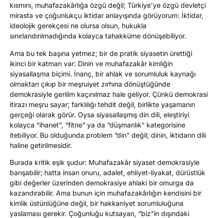
kısmını, muhafazakârlığa özgü değil; Türkiye’ye özgü devletçi
mirasta ve çoğunlukçu iktidar anlayışında görüyorum: İktidar,
ideolojik gerekçesi ne olursa olsun, hukukla
sınırlandırılmadığında kolayca tahakküme dönüşebiliyor.
Ama bu tek başına yetmez; bir de pratik siyasetin ürettiği
ikinci bir katman var: Dinin ve muhafazakâr kimliğin
siyasallaşma biçimi. İnanç, bir ahlak ve sorumluluk kaynağı
olmaktan çıkıp bir meşruiyet zırhına dönüştüğünde
demokrasiyle gerilim kaçınılmaz hale geliyor. Çünkü demokrasi
itirazı meşru sayar; farklılığı tehdit değil, birlikte yaşamanın
gerçeği olarak görür. Oysa siyasallaşmış din dili, eleştiriyi
kolayca “ihanet”, “fitne” ya da “düşmanlık” kategorisine
itebiliyor. Bu olduğunda problem “din” değil; dinin, iktidarın dili
haline getirilmesidir.
Burada kritik eşik şudur: Muhafazakâr siyaset demokrasiyle
barışabilir; hatta insan onuru, adalet, ehliyet-liyakat, dürüstlük
gibi değerler üzerinden demokrasiye ahlaki bir omurga da
kazandırabilir. Ama bunun için muhafazakârlığın kendisini bir
kimlik üstünlüğüne değil, bir hakkaniyet sorumluluğuna
yaslaması gerekir. Çoğunluğu kutsayan, “biz”in dışındaki