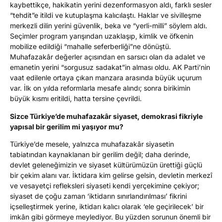
kaybettikçe, hakikatin yerini dezenformasyon aldı, farklı sesler
“tehdit”e itildi ve kutuplaşma kalıcılaştı. Haklar ve sivilleşme
merkezli dilin yerini güvenlik, beka ve “yerli-milli” söylem aldı.
Seçimler program yarışından uzaklaşıp, kimlik ve öfkenin
mobilize edildiği “mahalle seferberliği”ne dönüştü.
Muhafazakâr değerler açısından en sarsıcı olan da adalet ve
emanetin yerini “sorgusuz sadakat”in alması oldu. AK Parti’nin
vaat edilenle ortaya çıkan manzara arasında büyük uçurum
var. İlk on yılda reformlarla mesafe alındı; sonra birikimin
büyük kısmı eritildi, hatta tersine çevrildi.
Sizce Türkiye’de muhafazakâr siyaset, demokrasi fikriyle
yapısal bir gerilim mi yaşıyor mu?
Türkiye’de mesele, yalnızca muhafazakâr siyasetin
tabiatından kaynaklanan bir gerilim değil; daha derinde,
devlet geleneğimizin ve siyaset kültürümüzün ürettiği güçlü
bir çekim alanı var. İktidara kim gelirse gelsin, devletin merkezî
ve vesayetçi refleksleri siyaseti kendi yerçekimine çekiyor;
siyaset de çoğu zaman ‘iktidarın sınırlandırılması’ fikrini
içselleştirmek yerine, iktidarı kalıcı olarak ‘ele geçirilecek’ bir
imkân gibi görmeye meylediyor. Bu yüzden sorunun önemli bir