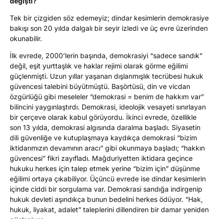
değişti?
Tek bir çizgiden söz edemeyiz; dindar kesimlerin demokrasiye
bakışı son 20 yılda dalgalı bir seyir izledi ve üç evre üzerinden
okunabilir.
İlk evrede, 2000’lerin başında, demokrasiyi “sadece sandık”
değil, eşit yurttaşlık ve haklar rejimi olarak görme eğilimi
güçlenmişti. Uzun yıllar yaşanan dışlanmışlık tecrübesi hukuk
güvencesi talebini büyütmüştü. Başörtüsü, din ve vicdan
özgürlüğü gibi meseleler “demokrasi = benim de hakkım var”
bilincini yaygınlaştırdı. Demokrasi, ideolojik vesayeti sınırlayan
bir çerçeve olarak kabul görüyordu. İkinci evrede, özellikle
son 13 yılda, demokrasi algısında daralma başladı. Siyasetin
dili güvenliğe ve kutuplaşmaya kaydıkça demokrasi “bizim
iktidarımızın devamının aracı” gibi okunmaya başladı; “hakkın
güvencesi” fikri zayıfladı. Mağduriyetten iktidara geçince
hukuku herkes için talep etmek yerine “bizim için” düşünme
eğilimi ortaya çıkabiliyor. Üçüncü evrede ise dindar kesimlerin
içinde ciddi bir sorgulama var. Demokrasi sandığa indirgenip
hukuk devleti aşındıkça bunun bedelini herkes ödüyor. “Hak,
hukuk, liyakat, adalet” taleplerini dillendiren bir damar yeniden