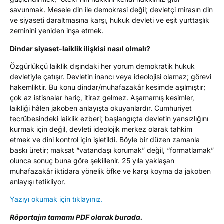
savunmak. Mesele din ile demokrasi değil; devletçi mirasın din
ve siyaseti daraltmasına karşı, hukuk devleti ve eşit yurttaşlık
zeminini yeniden inşa etmek.
Dindar siyaset-laiklik ilişkisi nasıl olmalı?
Özgürlükçü laiklik dışındaki her yorum demokratik hukuk
devletiyle çatışır. Devletin inancı veya ideolojisi olamaz; görevi
hakemliktir. Bu konu dindar/muhafazakâr kesimde aşılmıştır;
çok az istisnalar hariç, itiraz gelmez. Aşamamış kesimler,
laikliği hâlen jakoben anlayışta okuyanlardır. Cumhuriyet
tecrübesindeki laiklik ezberi; başlangıçta devletin yansızlığını
kurmak için değil, devleti ideolojik merkez olarak tahkim
etmek ve dini kontrol için işletildi. Böyle bir düzen zamanla
baskı üretir; maksat “vatandaşı korumak” değil, “formatlamak”
olunca sonuç buna göre şekillenir. 25 yıla yaklaşan
muhafazakâr iktidara yönelik öfke ve karşı koyma da jakoben
anlayışı tetikliyor.
Yazıyı okumak için tıklayınız.
Röportajın tamamı PDF olarak burada.