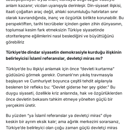
anlam kazanır; vicdan uyanışıyla derinleşir. Din-siyaset ilişkisi,
itaati çoğaltan araç değil, ahlaki sorumluluğu hatırlatan sınır
olarak kavrandığında, inanç ve özgürlük birlikte korunabilir. Bu
perspektiften, tarihi tecrübeler içinden gelen zihin dünyasının,
toplumsal kesim fark etmeksizin Türkiye siyasetinde
otoriterleşme eğilimlerini nasıl beslediğini ve büyüttüğünü
görebiliriz
Türkiye’de dindar siyasetin demokrasiyle kurduğu ilişkinin
belirleyicisi İslamî referanslar, devletçi miras mı?
Türkiye’de bu ilişkiyi anlamak için önce “devleti kurtarma”
güdüsünü görmek gerekir. Osmanlı’nın yıkılış travmasıyla
başlayan ve Cumhuriyet boyunca çeşitli tehdit algılarıyla
beslenen bir refleks bu: “Devlet giderse her şey gider.” Bu
duygu siyaseti, özellikle kriz anlarında, hak ve özgürlüklerden
önce devletin bekasını tahkim etmeye yönelten güçlü bir
yerçekimi üretir.
Bu yüzden “ya İslamî referanslar ya devletçi miras” diye
keskin bir ayrım eksik kalır; ama ağırlık merkezini sorarsanız,
Türkiye’de belirleyici olan çoğu zaman güçlü devletçi miras