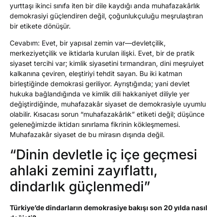
yurttaşı ikinci sınıfa iten bir dile kaydığı anda muhafazakârlık
demokrasiyi güçlendiren değil, çoğunlukçuluğu meşrulaştıran
bir etikete dönüşür.
Cevabım: Evet, bir yapısal zemin var—devletçilik,
merkeziyetçilik ve iktidarla kurulan ilişki. Evet, bir de pratik
siyaset tercihi var; kimlik siyasetini tırmandıran, dini meşruiyet
kalkanına çeviren, eleştiriyi tehdit sayan. Bu iki katman
birleştiğinde demokrasi geriliyor. Ayrıştığında; yani devlet
hukuka bağlandığında ve kimlik dili hakkaniyet diliyle yer
değiştirdiğinde, muhafazakâr siyaset de demokrasiyle uyumlu
olabilir. Kısacası sorun “muhafazakârlık” etiketi değil; düşünce
geleneğimizde iktidarı sınırlama fikrinin kökleşmemesi.
Muhafazakâr siyaset de bu mirasın dışında değil.
“Dinin devletle iç içe geçmesi
ahlaki zemini zayıflattı,
dindarlık güçlenmedi”
Türkiye’de dindarların demokrasiye bakışı son 20 yılda nasıl