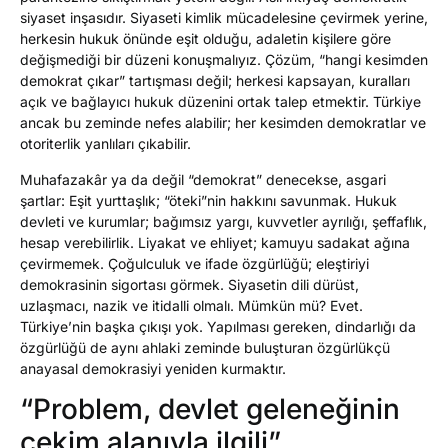
siyaset inşasıdır. Siyaseti kimlik mücadelesine çevirmek yerine,
herkesin hukuk önünde eşit olduğu, adaletin kişilere göre
değişmediği bir düzeni konuşmalıyız. Çözüm, “hangi kesimden
demokrat çıkar” tartışması değil; herkesi kapsayan, kuralları
açık ve bağlayıcı hukuk düzenini ortak talep etmektir. Türkiye
ancak bu zeminde nefes alabilir; her kesimden demokratlar ve
otoriterlik yanlıları çıkabilir.
Muhafazakâr ya da değil “demokrat” denecekse, asgari
şartlar: Eşit yurttaşlık; “öteki”nin hakkını savunmak. Hukuk
devleti ve kurumlar; bağımsız yargı, kuvvetler ayrılığı, şeffaflık,
hesap verebilirlik. Liyakat ve ehliyet; kamuyu sadakat ağına
çevirmemek. Çoğulculuk ve ifade özgürlüğü; eleştiriyi
demokrasinin sigortası görmek. Siyasetin dili dürüst,
uzlaşmacı, nazik ve itidalli olmalı. Mümkün mü? Evet.
Türkiye’nin başka çıkışı yok. Yapılması gereken, dindarlığı da
özgürlüğü de aynı ahlaki zeminde buluşturan özgürlükçü
anayasal demokrasiyi yeniden kurmaktır.
“Problem, devlet geleneğinin
çekim alanıyla ilgili”