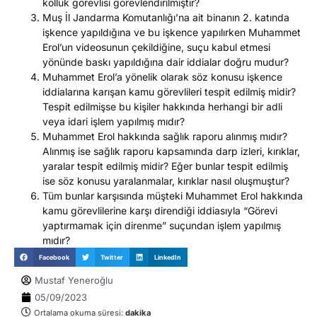
kolluk görevlisi görevlendirilmiştir?
Muş İl Jandarma Komutanlığı’na ait binanın 2. katında
işkence yapıldığına ve bu işkence yapılırken Muhammet
Erol’un videosunun çekildiğine, suçu kabul etmesi
yönünde baskı yapıldığına dair iddialar doğru mudur?
Muhammet Erol’a yönelik olarak söz konusu işkence
iddialarına karışan kamu görevlileri tespit edilmiş midir?
Tespit edilmişse bu kişiler hakkında herhangi bir adli
veya idari işlem yapılmış mıdır?
Muhammet Erol hakkında sağlık raporu alınmış mıdır?
Alınmış ise sağlık raporu kapsamında darp izleri, kırıklar,
yaralar tespit edilmiş midir? Eğer bunlar tespit edilmiş
ise söz konusu yaralanmalar, kırıklar nasıl oluşmuştur?
Tüm bunlar karşısında müşteki Muhammet Erol hakkında
kamu görevlilerine karşı direndiği iddiasıyla “Görevi
yaptırmamak için direnme” suçundan işlem yapılmış
mıdır?
Facebook
Twitter
LinkedIn
Mustaf Yeneroğlu
05/09/2023
Ortalama okuma süresi:
dakika