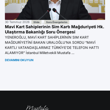
30 Temmuz 2026
,
29
Slide
Soru Önergelerim
Mavi Kart Sahiplerinin Sim Kartı Mağduriyeti Hk.
Va
Ulaştırma Bakanlığı Soru Önergesi
Hk
YENEROĞLU, MAVİ KART SAHİPLERİNİN SIM KART
YE
MAĞDURİYETİNİ BAKAN URALOĞLU’NA SORDU “MAVİ
İD
KARTLI VATANDAŞLARIMIZ TÜRKİYE’DE TELEFON HATTI
GE
ALAMIYOR” İstanbul Milletvekili Mustafa ...
Mu
DEVAMINI OKUYUN
DE