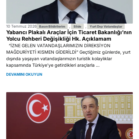
10 Temmuz 2026
,
,
Basın Bildirilerim
Slide
Yurt Dışı Vatandaşlar
Yabancı Plakalı Araçlar İçin Ticaret Bakanlığı’nın
Yolcu Rehberi Değişikliği Hk. Açıklamam
“İZNE GELEN VATANDAŞLARIMIZIN DİREKSİYON
MAĞDURİYETİ KISMEN GİDERİLDİ” Geçtiğimiz günlerde, yurt
dışında yaşayan vatandaşlarımızın turistik kolaylıklar
kapsamında Türkiye’ye getirdikleri araçlarla ...
DEVAMINI OKUYUN