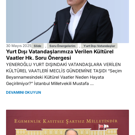
30 Mayıs 2025
,
,
Slide
Soru Önergelerim
Yurt Dışı Vatandaşlar
Yurt Dışı Vatandaşlarımıza Verilen Kültürel
Vaatler Hk. Soru Önergesi
YENEROĞLU YURT DIŞINDAKİ VATANDAŞLARA VERİLEN
KÜLTÜREL VAATLERİ MECLİS GÜNDEMİNE TAŞIDI “Seçim
Beyannamesindeki Kültürel Vaatler Neden Hayata
Geçirilmiyor?” İstanbul Milletvekili Mustafa ...
DEVAMINI OKUYUN