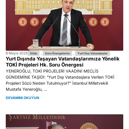
8 Mayıs 2025
,
,
Slide
Soru Önergelerim
Yurt Dışı Vatandaşlar
Yurt Dışında Yaşayan Vatandaşlarımıza Yönelik
TOKİ Projeleri Hk. Soru Önergesi
YENEROĞLU, TOKİ PROJELERİ VAADİNİ MECLİS
GÜNDEMİNE TAŞIDI: “Yurt Dışı Vatandaşlara Verilen TOKİ
Projeleri Sözü Neden Tutulmuyor?” İstanbul Milletvekili
Mustafa Yeneroğlu, ...
DEVAMINI OKUYUN