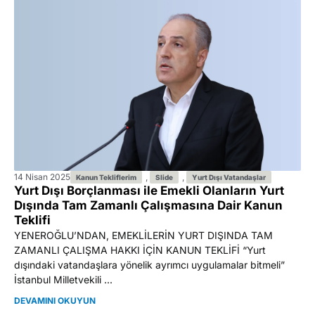
14 Nisan 2025
,
,
Kanun Tekliflerim
Slide
Yurt Dışı Vatandaşlar
Yurt Dışı Borçlanması ile Emekli Olanların Yurt
Dışında Tam Zamanlı Çalışmasına Dair Kanun
Teklifi
YENEROĞLU’NDAN, EMEKLİLERİN YURT DIŞINDA TAM
ZAMANLI ÇALIŞMA HAKKI İÇİN KANUN TEKLİFİ “Yurt
dışındaki vatandaşlara yönelik ayrımcı uygulamalar bitmeli”
İstanbul Milletvekili ...
DEVAMINI OKUYUN