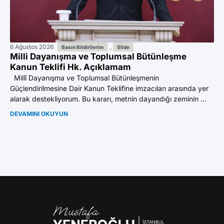
6 Ağustos 2026
,
27
Basın Bildirilerim
Slide
Milli Dayanışma ve Toplumsal Bütünleşme
Yu
Kanun Teklifi Hk. Açıklamam
De
Ba
Millî Dayanışma ve Toplumsal Bütünleşmenin
Güçlendirilmesine Dair Kanun Teklifine imzacıları arasında yer
“A
alarak destekliyorum. Bu kararı, metnin dayandığı zeminin ...
FA
Ye
DEVAMINI OKUYUN
“Yü
DE