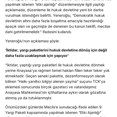
yapılmak istenen “etki ajanlığı” düzenlemesiyle ilgili yaptığı
açıklamada, düzenleme ile hukuk devletine yeni bir darbe
vurulmak istendiğini belirtti. Yeneroğlu, “Demokratik hukuk
devletinin altını daha fazla boşaltma amacıyla hazırlandığı
apaçık olan ve geçmişte de denenen bu kanun teklifi, meclise
dahi getirilmemelidir.” ifadesini kullandı.
Yeneroğlu’nun açıklaması şöyle:
‘İktidar, yargı paketlerini hukuk devletine dönüş için değil
daha fazla uzaklaşmak için yapıyor’
“İktidar, yaptığı yargı paketleri ile hukuk devletine dönmek
yerine Anayasa’ya rağmen temel hakları fiilen teker teker yok
etmektedir. Geçen seneki pakette, dezenformasyon olarak
bilinen “Halkı yanıltıcı bilgiyi alenen yayma” suçunu TCK’ya
eklemesi sonucunda birçok gazeteci ve vatandaşımız
Anayasa Mahkemesi’nin içtihatlarına aykırı olarak gözaltına
alınmış ya da tutuklanmıştır.
Önümüzdeki günlerde Meclis’e sunulacağı ifade edilen 9.
Yargı Paketi kapsamında yapılmak istenen “Etki Ajanlığı”