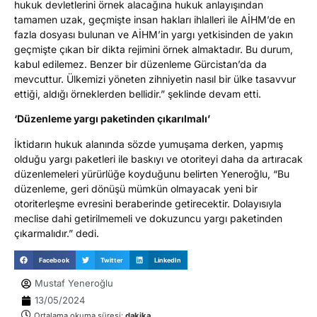
hukuk devletlerini örnek alacağına hukuk anlayışından
tamamen uzak, geçmişte insan hakları ihlalleri ile AİHM’de en
fazla dosyası bulunan ve AİHM’in yargı yetkisinden de yakın
geçmişte çıkan bir dikta rejimini örnek almaktadır. Bu durum,
kabul edilemez. Benzer bir düzenleme Gürcistan’da da
mevcuttur. Ülkemizi yöneten zihniyetin nasıl bir ülke tasavvur
ettiği, aldığı örneklerden bellidir.” şeklinde devam etti.
‘Düzenleme yargı paketinden çıkarılmalı’
İktidarın hukuk alanında sözde yumuşama derken, yapmış
olduğu yargı paketleri ile baskıyı ve otoriteyi daha da artıracak
düzenlemeleri yürürlüğe koyduğunu belirten Yeneroğlu, “Bu
düzenleme, geri dönüşü mümkün olmayacak yeni bir
otoriterleşme evresini beraberinde getirecektir. Dolayısıyla
meclise dahi getirilmemeli ve dokuzuncu yargı paketinden
çıkarmalıdır.” dedi.
Facebook
Twitter
LinkedIn
Mustaf Yeneroğlu
13/05/2024
Ortalama okuma süresi:
dakika