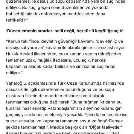
düzenlemesi ile casusluk suçu kapsamında yeni bir suç ihdas
ediliyor. Bu suç, geçen sene düzenlenen ve yukarıda
bahsettiğimiz dezenformasyon maddesinden daha
tehlikelidir.”
‘Düzenlemenin sınırları belli değil, her türlü keyfiliğe açık’
“Kanun teklifinde ‘devletin güvenliği’ kavramı, ‘devletin iç ve
dış siyasal yararları’ kavramı ile olabildiğince sınırsızlaştırılıyor.
Hukuk devleti ilkelerinden, ceza kanunu yapım tekniğinden
tamamen uzak, muğlak ifadelerle, ucu açık, herkesi
kapsamına alacak kadar belirsiz ve sınırsız bir suç ihdas
ediliyor.”
Yeneroğlu, açıklamasında Türk Ceza Kanunu’nda halihazırda
casusluk ile ilgili düzenlemeler bulunduğuna ve bu suçu
oluşturan fiillerin de madde metninde somut olarak
tanımlanmış olduğuna değinerek “Buna rağmen iktidarın bu
kuralları nasıl esnetip vatandaşlarımızın aleyhine kullandığını
geçmiş yıllarda acı örnekleriyle yaşadık. Yeni düzenlemede ise
suçun unsurları ve kapsamı tamamen soyut ve öngörülemez
şekilde tanımlanmıştır. Madde başlığı olan “Diğer faaliyetler”
ifadesi bile sınırsız hedefi ve keyfiliği göstermektedir.” dedi.