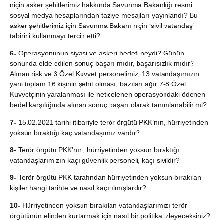
niçin asker şehitlerimiz hakkında Savunma Bakanlığı resmi
sosyal medya hesaplarından taziye mesajları yayınlandı? Bu
asker şehitlerimiz için Savunma Bakanı niçin ‘sivil vatandaş’
tabirini kullanmayı tercih etti?
6-
Operasyonunun siyasi ve askeri hedefi neydi? Günün
sonunda elde edilen sonuç başarı mıdır, başarısızlık mıdır?
Alınan risk ve 3 Özel Kuvvet personelimiz, 13 vatandaşımızın
yani toplam 16 kişinin şehit olması, bazıları ağır 7-8 Özel
Kuvvetçinin yaralanması ile neticelenen operasyondaki ödenen
bedel karşılığında alınan sonuç başarı olarak tanımlanabilir mi?
7-
15.02.2021 tarihi itibariyle terör örgütü PKK’nın, hürriyetinden
yoksun bıraktığı kaç vatandaşımız vardır?
8-
Terör örgütü PKK’nın, hürriyetinden yoksun bıraktığı
vatandaşlarımızın kaçı güvenlik personeli, kaçı sivildir?
9-
Terör örgütü PKK tarafından hürriyetinden yoksun bırakılan
kişiler hangi tarihte ve nasıl kaçırılmışlardır?
10-
Hürriyetinden yoksun bırakılan vatandaşlarımızı terör
örgütünün elinden kurtarmak için nasıl bir politika izleyeceksiniz?