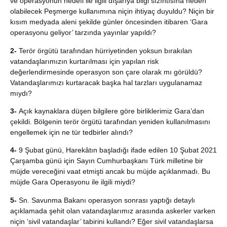
ve operasyonun hedefi ile ilgili dışarıya bilgi sızıntısına neden
olabilecek Peşmerge kullanımına niçin ihtiyaç duyuldu? Niçin bir
kısım medyada aleni şekilde günler öncesinden itibaren ‘Gara
operasyonu geliyor’ tarzında yayınlar yapıldı?
2-
Terör örgütü tarafından hürriyetinden yoksun bırakılan
vatandaşlarımızın kurtarılması için yapılan risk
değerlendirmesinde operasyon son çare olarak mı görüldü?
Vatandaşlarımızı kurtaracak başka hal tarzları uygulanamaz
mıydı?
3-
Açık kaynaklara düşen bilgilere göre birliklerimiz Gara’dan
çekildi. Bölgenin terör örgütü tarafından yeniden kullanılmasını
engellemek için ne tür tedbirler alındı?
4-
9 Şubat günü, Harekâtın başladığı ifade edilen 10 Şubat 2021
Çarşamba günü için Sayın Cumhurbaşkanı Türk milletine bir
müjde vereceğini vaat etmişti ancak bu müjde açıklanmadı. Bu
müjde Gara Operasyonu ile ilgili miydi?
5-
Sn. Savunma Bakanı operasyon sonrası yaptığı detaylı
açıklamada şehit olan vatandaşlarımız arasında askerler varken
niçin ‘sivil vatandaşlar’ tabirini kullandı? Eğer sivil vatandaşlarsa