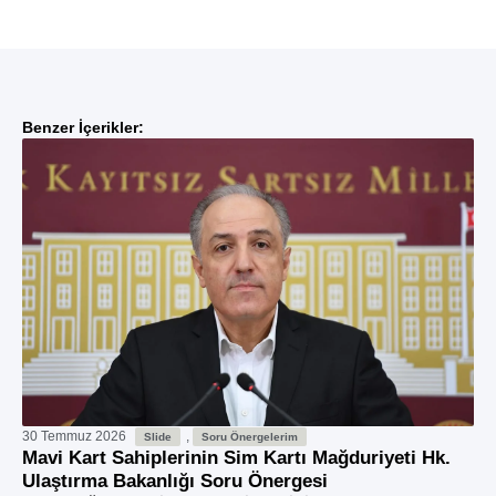
Benzer İçerikler:
30 Temmuz 2026
,
29
Slide
Soru Önergelerim
Mavi Kart Sahiplerinin Sim Kartı Mağduriyeti Hk.
Va
Ulaştırma Bakanlığı Soru Önergesi
Hk