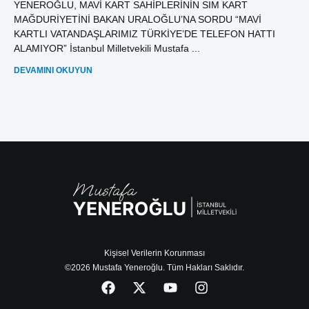
YENEROĞLU, MAVİ KART SAHİPLERİNİN SIM KART
YE
MAĞDURİYETİNİ BAKAN URALOĞLU’NA SORDU “MAVİ
İD
KARTLI VATANDAŞLARIMIZ TÜRKİYE’DE TELEFON HATTI
GE
ALAMIYOR” İstanbul Milletvekili Mustafa ...
Mus
DEVAMINI OKUYUN
DE
Kişisel Verilerin Korunması
©2026 Mustafa Yeneroğlu. Tüm Hakları Saklıdır.