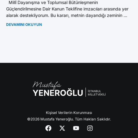
Millî Dayanışma ve Toplumsal Bütünleşmenin
İst
Güçlendirilmesine Dair Kanun Teklifine imzacıları arasında yer
do
alarak destekliyorum. Bu kararı, metnin dayandığı zeminin ...
Abd
DEVAMINI OKUYUN
DE
Kişisel Verilerin Korunması
©2026 Mustafa Yeneroğlu. Tüm Hakları Saklıdır.