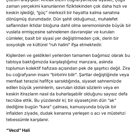
zaman yerçekimi kanunlarının fiziktekinden çok daha hızlı ve
keskin işlediği, “güç” merkezli bir hayatta kalma sanatına
dönüşmüş durumdadır. Dün şahit olduğumuz, muhalefet
saflarından iktidar bloğuna dahil olma seremonisinde büyük bir
vuslata ermişçesine sahnelenen davranışlar ve kurulan
cümleler, basit bir siyasi yer değiştirmeden çok, derin bir
sosyolojik ve kültürel “ruh halini” ifşa etmektedir.
Kişilerden ve geldikleri yerlerden tamamen bağımsız olarak bu
tabloya baktığımızda karşılaştığımız manzara, aslında
toplumun kolektif hafızası açısından pek de şaşırtıcı değil. Zira
bu coğrafyanın insanı “birbirini bilir”. Şartlar değiştiğinde veya
menfaat terazisi hafifçe sarsıldığında, siyaset sahnemizde
edilen büyük yeminlerin, savrulan iddialı sözlerin veya en
keskin itirazların nasıl da buharlaşabilir olduğunu sayısız defa
tecrübe ettik. Bu yüzdendir ki; bir siyasetçinin dün “ak”
dediğine bugün “kara” çalması, kamuoyunda büyük bir
infialden ziyade, dudak kenarına yerleşen o acı ve müstehzi
tebessümle karşılanır.
“Vecd” Hali