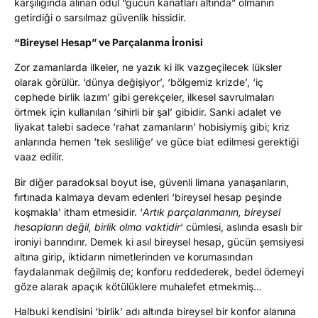
karşılığında alınan ödül “gücün kanatları altında” olmanın
getirdiği o sarsılmaz güvenlik hissidir.
“Bireysel Hesap” ve Parçalanma İronisi
Zor zamanlarda ilkeler, ne yazık ki ilk vazgeçilecek lüksler
olarak görülür. ‘dünya değişiyor’, ‘bölgemiz krizde’, ‘iç
cephede birlik lazım’ gibi gerekçeler, ilkesel savrulmaları
örtmek için kullanılan ‘sihirli bir şal’ gibidir. Sanki adalet ve
liyakat talebi sadece ‘rahat zamanların’ hobisiymiş gibi; kriz
anlarında hemen ‘tek sesliliğe’ ve güce biat edilmesi gerektiği
vaaz edilir.
Bir diğer paradoksal boyut ise, güvenli limana yanaşanların,
fırtınada kalmaya devam edenleri ‘bireysel hesap peşinde
koşmakla’ itham etmesidir. ‘
Artık parçalanmanın, bireysel
hesapların değil, birlik olma vaktidir
‘ cümlesi, aslında esaslı bir
ironiyi barındırır. Demek ki asıl bireysel hesap, gücün şemsiyesi
altına girip, iktidarın nimetlerinden ve korumasından
faydalanmak değilmiş de; konforu reddederek, bedel ödemeyi
göze alarak apaçık kötülüklere muhalefet etmekmiş…
Halbuki kendisini ‘birlik’ adı altında bireysel bir konfor alanına