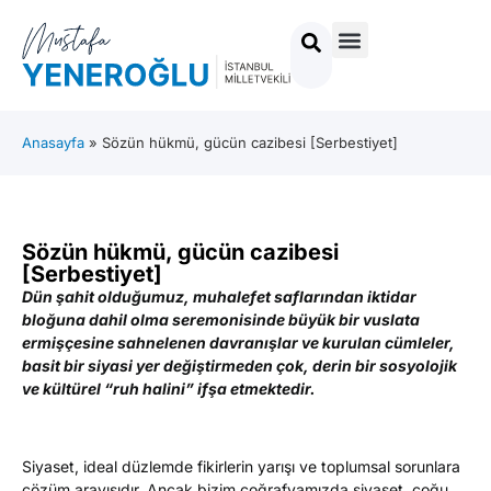
Anasayfa
»
Sözün hükmü, gücün cazibesi [Serbestiyet]
Sözün hükmü, gücün cazibesi
[Serbestiyet]
Dün şahit olduğumuz, muhalefet saflarından iktidar
bloğuna dahil olma seremonisinde büyük bir vuslata
ermişçesine sahnelenen davranışlar ve kurulan cümleler,
basit bir siyasi yer değiştirmeden çok, derin bir sosyolojik
ve kültürel “ruh halini” ifşa etmektedir.
Siyaset, ideal düzlemde fikirlerin yarışı ve toplumsal sorunlara
çözüm arayışıdır. Ancak bizim coğrafyamızda siyaset, çoğu