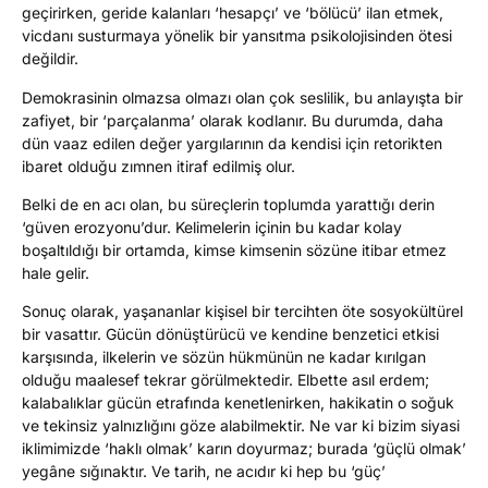
geçirirken, geride kalanları ‘hesapçı’ ve ‘bölücü’ ilan etmek,
vicdanı susturmaya yönelik bir yansıtma psikolojisinden ötesi
değildir.
Demokrasinin olmazsa olmazı olan çok seslilik, bu anlayışta bir
zafiyet, bir ‘parçalanma’ olarak kodlanır. Bu durumda, daha
dün vaaz edilen değer yargılarının da kendisi için retorikten
ibaret olduğu zımnen itiraf edilmiş olur.
Belki de en acı olan, bu süreçlerin toplumda yarattığı derin
‘güven erozyonu’dur. Kelimelerin içinin bu kadar kolay
boşaltıldığı bir ortamda, kimse kimsenin sözüne itibar etmez
hale gelir.
Sonuç olarak, yaşananlar kişisel bir tercihten öte sosyokültürel
bir vasattır. Gücün dönüştürücü ve kendine benzetici etkisi
karşısında, ilkelerin ve sözün hükmünün ne kadar kırılgan
olduğu maalesef tekrar görülmektedir. Elbette asıl erdem;
kalabalıklar gücün etrafında kenetlenirken, hakikatin o soğuk
ve tekinsiz yalnızlığını göze alabilmektir. Ne var ki bizim siyasi
iklimimizde ‘haklı olmak’ karın doyurmaz; burada ‘güçlü olmak’
yegâne sığınaktır. Ve tarih, ne acıdır ki hep bu ‘güç’