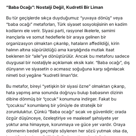
“Baba Ocağı”: Nostalji Değil, Kudretli Bir Liman
Bu tür geçişlerde sıkça duyduğumuz “yuvaya dönüş” veya
“baba ocağı” metaforları, Türk siyaset sosyolojisinin en kadim
kodlarını ele verir. Siyasi parti, rasyonel ilkelerle, samimi
inançlarla ve somut hedeflerle bir araya gelinen bir
organizasyon olmaktan çıkarılıp, hataların affedildiği, kirin
halının altına süpürüldüğü ama karşılığında mutlak itaat
beklenen bir “aile”ye dönüştürülür. Ancak bu metaforu sadece
duygusal bir nostaljiyle açıklamak eksik kalır. “Baba ocağı”, dış
dünyanın ve siyasetin o acımasız soğuğuna karşı sığınılacak
nimeti bol yegâne “kudretli liman”dır.
Bu metafor, bireyi “yetişkin bir siyasi özne” olmaktan çıkarıp,
hata yapmış ama sonunda doğruyu bulup babasının dizinin
dibine dönmüş bir “çocuk” konumuna indirger. Fakat bu
“çocuksu” konumlanış bir yönüyle de stratejik bir
zorunluluktur. Çünkü “Baba ocağı” sıcak ve güvenlidir; orada
özgür düşünceye, özeleştiriye ve maalesef şahsiyete yer
yoktur ama himayeye, korunmaya ve güce yer vardır. Oraya
dönmenin bedeli geçmişte söylenen her sözü yutmak olsa da,