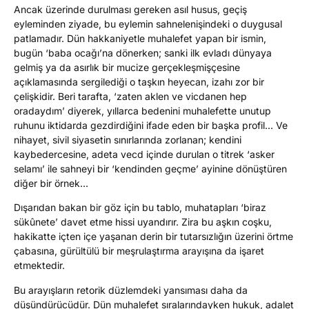
Ancak üzerinde durulması gereken asıl husus, geçiş
eyleminden ziyade, bu eylemin sahnelenişindeki o duygusal
patlamadır. Dün hakkaniyetle muhalefet yapan bir ismin,
bugün ‘baba ocağı’na dönerken; sanki ilk evladı dünyaya
gelmiş ya da asırlık bir mucize gerçekleşmişçesine
açıklamasında sergilediği o taşkın heyecan, izahı zor bir
çelişkidir. Beri tarafta, ‘zaten aklen ve vicdanen hep
oradaydım’ diyerek, yıllarca bedenini muhalefette unutup
ruhunu iktidarda gezdirdiğini ifade eden bir başka profil… Ve
nihayet, sivil siyasetin sınırlarında zorlanan; kendini
kaybedercesine, adeta vecd içinde durulan o titrek ‘asker
selamı’ ile sahneyi bir ‘kendinden geçme’ ayinine dönüştüren
diğer bir örnek…
Dışarıdan bakan bir göz için bu tablo, muhatapları ‘biraz
sükûnete’ davet etme hissi uyandırır. Zira bu aşkın coşku,
hakikatte içten içe yaşanan derin bir tutarsızlığın üzerini örtme
çabasına, gürültülü bir meşrulaştırma arayışına da işaret
etmektedir.
Bu arayışların retorik düzlemdeki yansıması daha da
düşündürücüdür. Dün muhalefet sıralarındayken hukuk, adalet