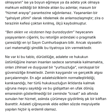
olmayanın” ise ya boyun eğmeye ya da adeta yok olmaya
mahkum edildiği bir iklimde atılan bu adımlar, masum bir
“hizmet arayışı” parantezine sığdırılamaz. Yaşananları bir
“şahsiyet yitimi” olarak nitelemek de anlamsızlaşmıştır; zira o
terazinin kefesi çoktan kırılmış, ölçü kaybolmuştur.
“Ben aklen ve vicdanen hep buradaydım”
heyecanını
yaşayanların ciğerini, bu retoriğin ardındaki o pragmatik
çaresizliği en iyi Sayın Cumhurbaşkanı bilir. Ancak siyasetin
cari matematiği şimdilik bu tiyatroya izin vermektedir.
Ne var ki bu tablo, dürüstlüğe, adalete ve hukukun
üstünlüğüne inanan insanları sadece sarsmakla kalmamakta,
onları zihinsel ve duygusal bir “yurtsuzluğa”, varoluşsal bir
güvensizliğe itmektedir. Zemin kaygandır ve gerçeklik algısı
parçalanmıştır. En ağır adaletsizliklerin normalleştirildiği,
kanıksandığı, her türlü hukuksuzluğun iktidarda kalmak
uğruna meşru sayıldığı ve bu gidişattan en ufak dönüş
emaresinin gösterilmediği bir zeminde “icraat” adı altında
sunulan her hizmet, aslında çürümeye giydirilmiş şık bir kılıftan
ibarettir. Adaleti çiğneyerek elde edilen sözde meşruiyetle
yapılan hiçbir iş erdemli olamaz.