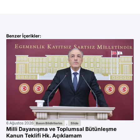
Benzer İçerikler:
6 Ağustos 2026
,
2 A
Basın Bildirilerim
Slide
Milli Dayanışma ve Toplumsal Bütünleşme
Do
Kanun Teklifi Hk. Açıklamam
ad