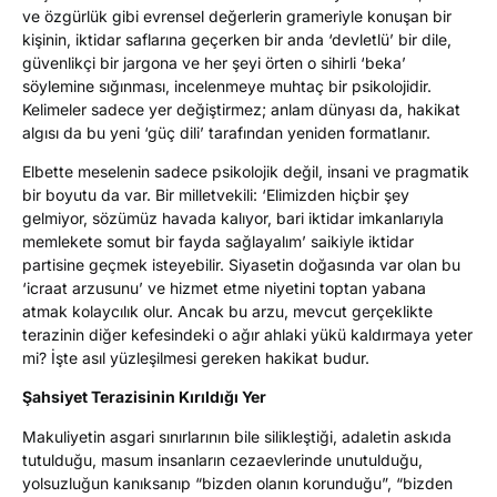
ve özgürlük gibi evrensel değerlerin grameriyle konuşan bir
kişinin, iktidar saflarına geçerken bir anda ‘devletlü’ bir dile,
güvenlikçi bir jargona ve her şeyi örten o sihirli ‘beka’
söylemine sığınması, incelenmeye muhtaç bir psikolojidir.
Kelimeler sadece yer değiştirmez; anlam dünyası da, hakikat
algısı da bu yeni ‘güç dili’ tarafından yeniden formatlanır.
Elbette meselenin sadece psikolojik değil, insani ve pragmatik
bir boyutu da var. Bir milletvekili: ‘Elimizden hiçbir şey
gelmiyor, sözümüz havada kalıyor, bari iktidar imkanlarıyla
memlekete somut bir fayda sağlayalım’ saikiyle iktidar
partisine geçmek isteyebilir. Siyasetin doğasında var olan bu
‘icraat arzusunu’ ve hizmet etme niyetini toptan yabana
atmak kolaycılık olur. Ancak bu arzu, mevcut gerçeklikte
terazinin diğer kefesindeki o ağır ahlaki yükü kaldırmaya yeter
mi? İşte asıl yüzleşilmesi gereken hakikat budur.
Şahsiyet Terazisinin Kırıldığı Yer
Makuliyetin asgari sınırlarının bile silikleştiği, adaletin askıda
tutulduğu, masum insanların cezaevlerinde unutulduğu,
yolsuzluğun kanıksanıp “bizden olanın korunduğu”, “bizden