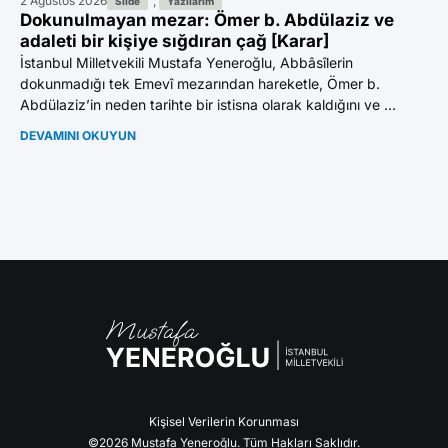
2 Ağustos 2026
,
30
Slide
Yazılarım
Dokunulmayan mezar: Ömer b. Abdülaziz ve
Ma
adaleti bir kişiye sığdıran çağ [Karar]
Ul
İstanbul Milletvekili Mustafa Yeneroğlu, Abbâsîlerin
YE
dokunmadığı tek Emevî mezarından hareketle, Ömer b.
MA
Abdülaziz’in neden tarihte bir istisna olarak kaldığını ve ...
KA
ALA
DEVAMINI OKUYUN
DE
Kişisel Verilerin Korunması
©2026 Mustafa Yeneroğlu. Tüm Hakları Saklıdır.