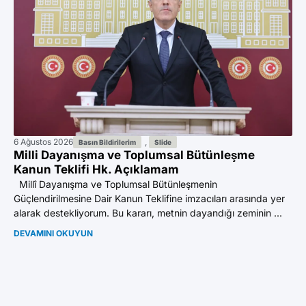
6 Ağustos 2026
,
2 A
Basın Bildirilerim
Slide
Milli Dayanışma ve Toplumsal Bütünleşme
Do
Kanun Teklifi Hk. Açıklamam
ad
Millî Dayanışma ve Toplumsal Bütünleşmenin
İst
Güçlendirilmesine Dair Kanun Teklifine imzacıları arasında yer
do
alarak destekliyorum. Bu kararı, metnin dayandığı zeminin ...
Abd
DEVAMINI OKUYUN
DE