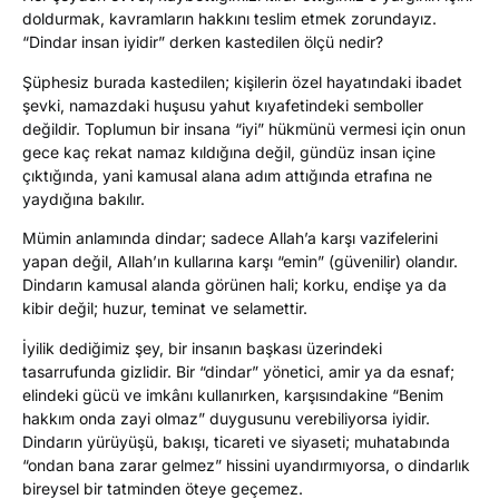
doldurmak, kavramların hakkını teslim etmek zorundayız.
“Dindar insan iyidir” derken kastedilen ölçü nedir?
Şüphesiz burada kastedilen; kişilerin özel hayatındaki ibadet
şevki, namazdaki huşusu yahut kıyafetindeki semboller
değildir. Toplumun bir insana “iyi” hükmünü vermesi için onun
gece kaç rekat namaz kıldığına değil, gündüz insan içine
çıktığında, yani kamusal alana adım attığında etrafına ne
yaydığına bakılır.
Mümin anlamında dindar; sadece Allah’a karşı vazifelerini
yapan değil, Allah’ın kullarına karşı “emin” (güvenilir) olandır.
Dindarın kamusal alanda görünen hali; korku, endişe ya da
kibir değil; huzur, teminat ve selamettir.
İyilik dediğimiz şey, bir insanın başkası üzerindeki
tasarrufunda gizlidir. Bir “dindar” yönetici, amir ya da esnaf;
elindeki gücü ve imkânı kullanırken, karşısındakine “Benim
hakkım onda zayi olmaz” duygusunu verebiliyorsa iyidir.
Dindarın yürüyüşü, bakışı, ticareti ve siyaseti; muhatabında
“ondan bana zarar gelmez” hissini uyandırmıyorsa, o dindarlık
bireysel bir tatminden öteye geçemez.