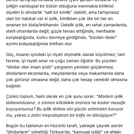
iyiliğin varoluşsal bir bütün olduğuna inanmakla birlikte)
diyelim ki dindarlık “salt bir kimlik” olabilir; ama tartışmasız
olan bir hakikat var ki iyilik, kimlikten çok öte bir her an
sınanan bir iddia/imtihandır. Üstelik iyilik, en rahat zamanlarda,
steril ortamlarda değil; güçle temas ettiğinde, menfaatle
karşılaştığında, korku devreye girdiğinde, “bizden-öteki”
ayrımı kolaylaştığında imtihan olur.
Güç, insanın içindeki iyi niyeti otomatik olarak büyütmez; tam
tersine, iyi niyeti sınar ve çoğu zaman öğütür. Bu yüzden
“dindar olan insan iyidir” yargısının yeniden güçlenmesi,
dindarların ekranlarda, meydanlarda veya makamlarda daha
çok görünür olmasına değil; daha çok hesap verebilir olmasına
bağlıdır.
Çünkü toplum, haklı olarak en çok şunu sorar:
“Madem iyilik
iddiasındasınız, o zaman kötülükle aranıza ne kadar mesafe
koyuyorsunuz? Bu iyilik iddiası sizi gücün zehrinden koruyor
mu, yoksa o zehri meşrulaştıran bir kılıfa mı dönüşüyor?”
Bugün bu tablonun en hüzünlü tarafı, yaklaşık çeyrek asırdır
“dindarların” yönettiği Türkiye’de, “kamusal iyiliği” ve ahlakı