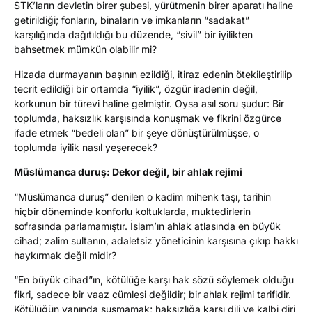
STK’ların devletin birer şubesi, yürütmenin birer aparatı haline
getirildiği; fonların, binaların ve imkanların “sadakat”
karşılığında dağıtıldığı bu düzende, “sivil” bir iyilikten
bahsetmek mümkün olabilir mi?
Hizada durmayanın başının ezildiği, itiraz edenin ötekileştirilip
tecrit edildiği bir ortamda “iyilik”, özgür iradenin değil,
korkunun bir türevi haline gelmiştir. Oysa asıl soru şudur: Bir
toplumda, haksızlık karşısında konuşmak ve fikrini özgürce
ifade etmek “bedeli olan” bir şeye dönüştürülmüşse, o
toplumda iyilik nasıl yeşerecek?
Müslümanca duruş: Dekor değil, bir ahlak rejimi
“Müslümanca duruş” denilen o kadim mihenk taşı, tarihin
hiçbir döneminde konforlu koltuklarda, muktedirlerin
sofrasında parlamamıştır. İslam’ın ahlak atlasında en büyük
cihad; zalim sultanın, adaletsiz yöneticinin karşısına çıkıp hakkı
haykırmak değil midir?
“En büyük cihad”ın, kötülüğe karşı hak sözü söylemek olduğu
fikri, sadece bir vaaz cümlesi değildir; bir ahlak rejimi tarifidir.
Kötülüğün yanında susmamak; haksızlığa karşı dili ve kalbi diri