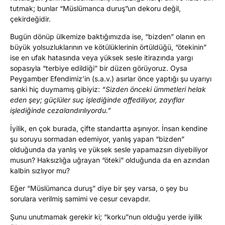
tutmak; bunlar “Müslümanca duruş”un dekoru değil,
çekirdeğidir.
Bugün dönüp ülkemize baktığımızda ise, “bizden” olanın en
büyük yolsuzluklarının ve kötülüklerinin örtüldüğü, “ötekinin”
ise en ufak hatasında veya yüksek sesle itirazında yargı
sopasıyla “terbiye edildiği” bir düzen görüyoruz. Oysa
Peygamber Efendimiz’in (s.a.v.) asırlar önce yaptığı şu uyarıyı
sanki hiç duymamış gibiyiz:
“Sizden önceki ümmetleri helak
eden şey; güçlüler suç işlediğinde affediliyor, zayıflar
işlediğinde cezalandırılıyordu.”
İyilik, en çok burada, çifte standartta aşınıyor. İnsan kendine
şu soruyu sormadan edemiyor, yanlış yapan “bizden”
olduğunda da yanlış ve yüksek sesle yapamazsın diyebiliyor
musun? Haksızlığa uğrayan “öteki” olduğunda da en azından
kalbin sızlıyor mu?
Eğer “Müslümanca duruş” diye bir şey varsa, o şey bu
sorulara verilmiş samimi ve cesur cevapdır.
Şunu unutmamak gerekir ki; “korku”nun olduğu yerde iyilik