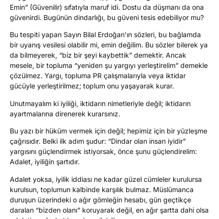
Emin” (Güvenilir) sıfatıyla maruf idi. Dostu da düşmanı da ona
güvenirdi. Bugünün dindarlığı, bu güveni tesis edebiliyor mu?
Bu tespiti yapan Sayın Bilal Erdoğan’ın sözleri, bu bağlamda
bir uyanış vesilesi olabilir mi, emin değilim. Bu sözler bilerek ya
da bilmeyerek, “biz bir şeyi kaybettik” demektir. Ancak
mesele, bir topluma “yeniden şu yargıyı yerleştirelim” demekle
çözülmez. Yargı, topluma PR çalışmalarıyla veya iktidar
gücüyle yerleştirilmez; toplum onu yaşayarak kurar.
Unutmayalım ki iyiliği, iktidarın nimetleriyle değil; iktidarın
ayartmalarına direnerek kurarsınız.
Bu yazı bir hüküm vermek için değil; hepimiz için bir yüzleşme
çağrısıdır. Belki ilk adım şudur: “Dindar olan insan iyidir”
yargısını güçlendirmek istiyorsak, önce şunu güçlendirelim:
Adalet, iyiliğin şartıdır.
Adalet yoksa, iyilik iddiası ne kadar güzel cümleler kurulursa
kurulsun, toplumun kalbinde karşılık bulmaz. Müslümanca
duruşun üzerindeki o ağır gömleğin hesabı, gün geçtikçe
daralan “bizden olanı” koruyarak değil, en ağır şartta dahi olsa