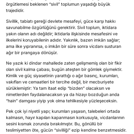
örgütlemesi beklenen “sivil” toplumun yaşadığı büyük
trajedidir.
Sivillik, tabiatı gereği devlete mesafeyi, güce karşı hakkı
savunabilme özgürlüğünü gerektirir. Sivil toplum, iktidara
yakın olanın adı değildir; iktidarla ilişkisinde mesafesini ve
ilkelerini koruyabilenin adıdır. Yakınlık, bazen imkân sağlar;
ama ilke yıpranırsa, o imkân bir süre sonra vicdanı susturan
ağır bir prangaya dönüşür.
Ne yazık ki dindar mahallede zaten gelişmemiş olan bir fikir
olan sivil kalma çabası, bugün ateşten bir gömlek giymektir.
Kimlik ve güç siyasetinin yarattığı o ağır basınç, kurumları,
vakıfları ve cemaatleri bir tercihe değil, bir mecburiyete
sürüklemiştir: Ya tam itaat edip “bizden” olacaksın ve
nimetlerden faydalanacaksın ya da hizayı bozduğun anda
“hain” damgası yiyip yok olma tehlikesiyle yüzleşeceksin.
Pek çok iyi niyetli yapı; kurumları yaşasın, talebeleri ortada
kalmasın, hayır kapıları kapanmasın korkusuyla, vicdanlarının
sesini kısmak zorunda bırakılmıştır. Bu, gönüllü bir
teslimiyetten öte, gücün “sivilliği” ezip kendine benzetmesidir.