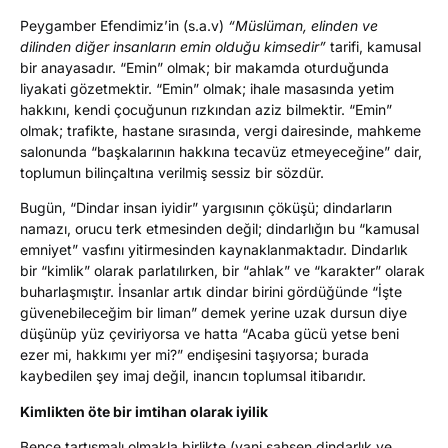
Peygamber Efendimiz’in (s.a.v)
“Müslüman, elinden ve
dilinden diğer insanların emin olduğu kimsedir”
tarifi, kamusal
bir anayasadır. “Emin” olmak; bir makamda oturduğunda
liyakati gözetmektir. “Emin” olmak; ihale masasında yetim
hakkını, kendi çocuğunun rızkından aziz bilmektir. “Emin”
olmak; trafikte, hastane sırasında, vergi dairesinde, mahkeme
salonunda “başkalarının hakkına tecavüz etmeyeceğine” dair,
toplumun bilinçaltına verilmiş sessiz bir sözdür.
Bugün, “Dindar insan iyidir” yargısının çöküşü; dindarların
namazı, orucu terk etmesinden değil; dindarlığın bu “kamusal
emniyet” vasfını yitirmesinden kaynaklanmaktadır. Dindarlık
bir “kimlik” olarak parlatılırken, bir “ahlak” ve “karakter” olarak
buharlaşmıştır. İnsanlar artık dindar birini gördüğünde “İşte
güvenebileceğim bir liman” demek yerine uzak dursun diye
düşünüp yüz çeviriyorsa ve hatta “Acaba gücü yetse beni
ezer mi, hakkımı yer mi?” endişesini taşıyorsa; burada
kaybedilen şey imaj değil, inancın toplumsal itibarıdır.
Kimlikten öte bir imtihan olarak iyilik
Bence tartışmalı olmakla birlikte (yani şahsen dindarlık ve