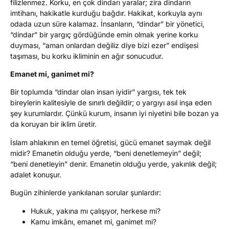
filizlenmez. Korku, en çok dindarı yaralar; zira dindarın
imtihanı, hakikatle kurduğu bağdır. Hakikat, korkuyla aynı
odada uzun süre kalamaz. İnsanların, “dindar” bir yönetici,
“dindar” bir yargıç gördüğünde emin olmak yerine korku
duyması, “aman onlardan değiliz diye bizi ezer” endişesi
taşıması, bu korku ikliminin en ağır sonucudur.
Emanet mi, ganimet mi?
Bir toplumda “dindar olan insan iyidir” yargısı, tek tek
bireylerin kalitesiyle de sınırlı değildir; o yargıyı asıl inşa eden
şey kurumlardır. Çünkü kurum, insanın iyi niyetini bile bozan ya
da koruyan bir iklim üretir.
İslam ahlakının en temel öğretisi, gücü emanet saymak değil
midir? Emanetin olduğu yerde, “beni denetlemeyin” değil;
“beni denetleyin” denir. Emanetin olduğu yerde, yakınlık değil;
adalet konuşur.
Bugün zihinlerde yankılanan sorular şunlardır:
Hukuk, yakına mı çalışıyor, herkese mi?
Kamu imkânı, emanet mi, ganimet mi?