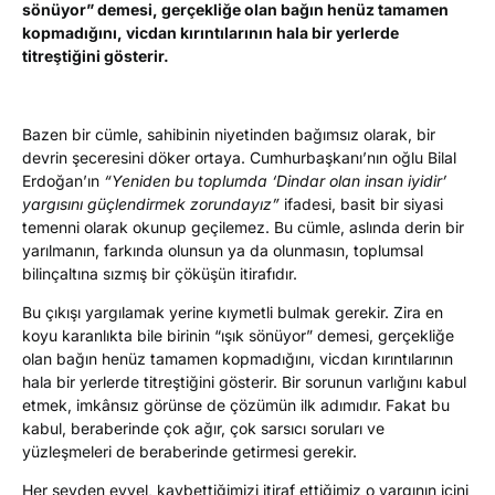
sönüyor” demesi, gerçekliğe olan bağın henüz tamamen
kopmadığını, vicdan kırıntılarının hala bir yerlerde
titreştiğini gösterir.
Bazen bir cümle, sahibinin niyetinden bağımsız olarak, bir
devrin şeceresini döker ortaya. Cumhurbaşkanı’nın oğlu Bilal
Erdoğan’ın
“Yeniden bu toplumda ‘Dindar olan insan iyidir’
yargısını güçlendirmek zorundayız”
ifadesi, basit bir siyasi
temenni olarak okunup geçilemez. Bu cümle, aslında derin bir
yarılmanın, farkında olunsun ya da olunmasın, toplumsal
bilinçaltına sızmış bir çöküşün itirafıdır.
Bu çıkışı yargılamak yerine kıymetli bulmak gerekir. Zira en
koyu karanlıkta bile birinin “ışık sönüyor” demesi, gerçekliğe
olan bağın henüz tamamen kopmadığını, vicdan kırıntılarının
hala bir yerlerde titreştiğini gösterir. Bir sorunun varlığını kabul
etmek, imkânsız görünse de çözümün ilk adımıdır. Fakat bu
kabul, beraberinde çok ağır, çok sarsıcı soruları ve
yüzleşmeleri de beraberinde getirmesi gerekir.
Her şeyden evvel, kaybettiğimizi itiraf ettiğimiz o yargının içini