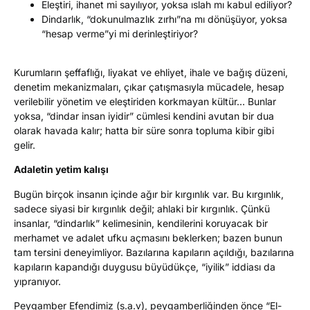
Eleştiri, ihanet mi sayılıyor, yoksa ıslah mı kabul ediliyor?
Dindarlık, “dokunulmazlık zırhı”na mı dönüşüyor, yoksa
“hesap verme”yi mi derinleştiriyor?
Kurumların şeffaflığı, liyakat ve ehliyet, ihale ve bağış düzeni,
denetim mekanizmaları, çıkar çatışmasıyla mücadele, hesap
verilebilir yönetim ve eleştiriden korkmayan kültür… Bunlar
yoksa, “dindar insan iyidir” cümlesi kendini avutan bir dua
olarak havada kalır; hatta bir süre sonra topluma kibir gibi
gelir.
Adaletin yetim kalışı
Bugün birçok insanın içinde ağır bir kırgınlık var. Bu kırgınlık,
sadece siyasi bir kırgınlık değil; ahlaki bir kırgınlık. Çünkü
insanlar, “dindarlık” kelimesinin, kendilerini koruyacak bir
merhamet ve adalet ufku açmasını beklerken; bazen bunun
tam tersini deneyimliyor. Bazılarına kapıların açıldığı, bazılarına
kapıların kapandığı duygusu büyüdükçe, “iyilik” iddiası da
yıpranıyor.
Peygamber Efendimiz (s.a.v), peygamberliğinden önce “El-