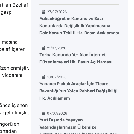
tılan özel af
 gasp
27/07/2026
Yükseköğretim Kanunu ve Bazı
Kanunlarda Değişiklik Yapılmasına
Dair Kanun Teklifi Hk. Basın Açıklaması
ılmasına
21/07/2026
e af içeren
Torba Kanunda Yer Alan İnternet
Düzenlemeleri Hk. Basın Açıklaması
üzenlenmiştir.
 vicdanını
10/07/2026
Yabancı Plakalı Araçlar İçin Ticaret
Bakanlığı’nın Yolcu Rehberi Değişikliği
Hk. Açıklamam
önce işlenen
getirilmiştir.
07/07/2026
Yurt Dışında Yaşayan
öngörülen
Vatandaşlarımızın Ülkemize
 ortadan