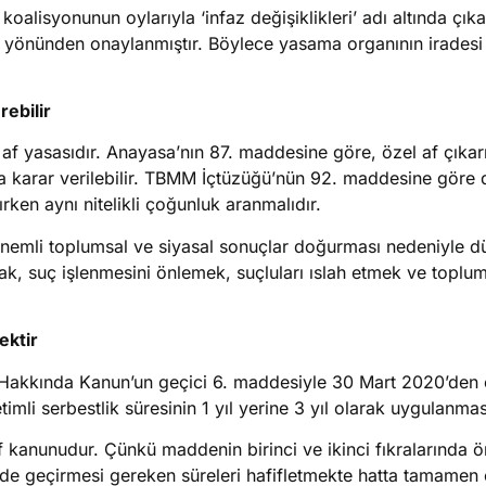
lisyonunun oylarıyla ‘infaz değişiklikleri’ adı altında çıkar
 yönünden onaylanmıştır. Böylece yasama organının iradesi
rebilir
l af yasasıdır. Anayasa’nın 87. maddesine göre, özel af çıkar
 karar verilebilir. TBMM İçtüzüğü’nün 92. maddesine göre d
ırken aynı nitelikli çoğunluk aranmalıdır.
 önemli toplumsal ve siyasal sonuçlar doğurması nedeniyle d
k, suç işlenmesini önlemek, suçluları ıslah etmek ve toplum
ektir
zı Hakkında Kanun’un geçici 6. maddesiyle 30 Mart 2020’den 
li serbestlik süresinin 1 yıl yerine 3 yıl olarak uygulanması 
 kanunudur. Çünkü maddenin birinci ve ikinci fıkralarında 
inde geçirmesi gereken süreleri hafifletmekte hatta tamamen