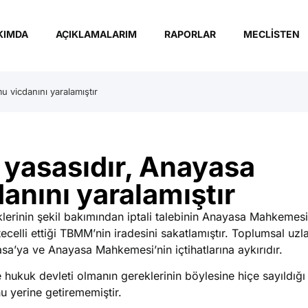
KIMDA
AÇIKLAMALARIM
RAPORLAR
MECLISTEN
u vicdanını yaralamıştır
f yasasıdır, Anayasa
nını yaralamıştır
klerinin şekil bakımından iptali talebinin Anayasa Mahkemesi
tecelli ettiği TBMM’nin iradesini sakatlamıştır. Toplumsal uz
sa’ya ve Anayasa Mahkemesi’nin içtihatlarına aykırıdır.
ukuk devleti olmanın gereklerinin böylesine hiçe sayıldığ
 yerine getirememiştir.