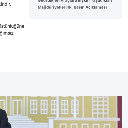
Getirdikleri Araçlara İlişkin Yaşadıkları
indir.
Mağduriyetler Hk. Basın Açıklaması
 üstünlüğüne
ağımsız