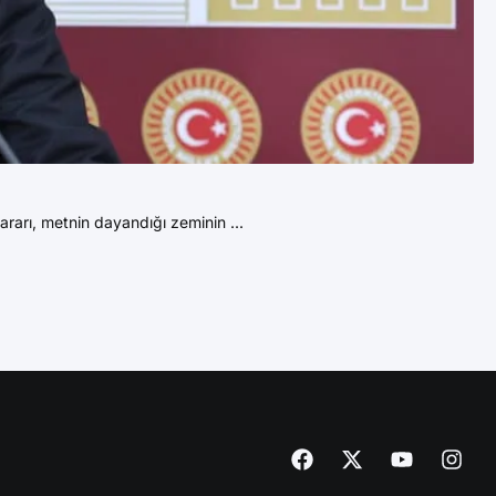
2
Yu
rarı, metnin dayandığı zeminin ...
“A
DE