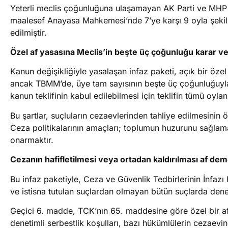
Yeterli meclis çoğunluğuna ulaşamayan AK Parti ve MHP koa
maalesef Anayasa Mahkemesi’nde 7’ye karşı 9 oyla şekil
edilmiştir.
Özel af yasasına Meclis’in beşte üç çoğunluğu karar ve
Kanun değişikliğiyle yasalaşan infaz paketi, açık bir öze
ancak TBMM’de, üye tam sayısının beşte üç çoğunluğuyla
kanun teklifinin kabul edilebilmesi için teklifin tümü oylan
Bu şartlar, suçluların cezaevlerinden tahliye edilmesinin
Ceza politikalarının amaçları; toplumun huzurunu sağlama
onarmaktır.
Cezanın hafifletilmesi veya ortadan kaldırılması af dem
Bu infaz paketiyle, Ceza ve Güvenlik Tedbirlerinin İnfa
ve istisna tutulan suçlardan olmayan bütün suçlarda denetim
Geçici 6. madde, TCK’nın 65. maddesine göre özel bir af
denetimli serbestlik koşulları, bazı hükümlülerin cezaev