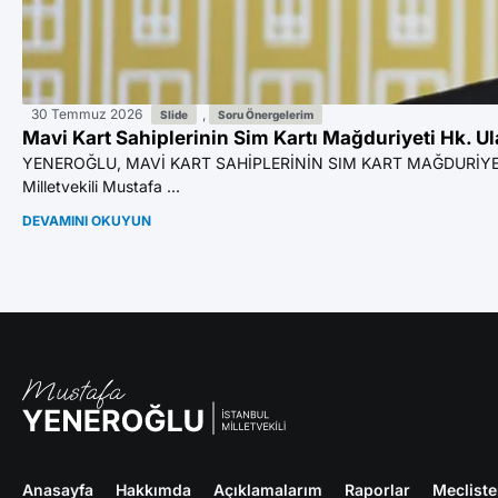
30 Temmuz 2026
,
Slide
Soru Önergelerim
Mavi Kart Sahiplerinin Sim Kartı Mağduriyeti Hk. U
YENEROĞLU, MAVİ KART SAHİPLERİNİN SIM KART MAĞDURİYE
Milletvekili Mustafa ...
DEVAMINI OKUYUN
Anasayfa
Hakkımda
Açıklamalarım
Raporlar
Meclist