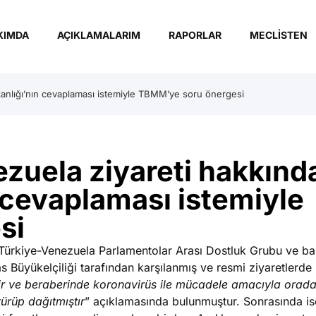
KIMDA
AÇIKLAMALARIM
RAPORLAR
MECLISTEN
akanlığı’nın cevaplaması istemiyle TBMM’ye soru önergesi
ezuela ziyareti hakkınd
n cevaplaması istemiyle
si
m, Türkiye-Venezuela Parlamentolar Arası Dostluk Grubu ve b
 Büyükelçiliği tarafından karşılanmış ve resmi ziyaretlerde
r ve beraberinde koronavirüs ile mücadele amacıyla orada
türüp dağıtmıştır
” açıklamasında bulunmuştur. Sonrasında i