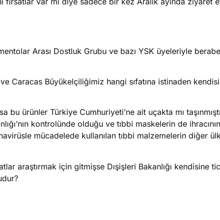
fırsatlar var mı diye sadece bir kez Aralık ayında ziyaret et
mentolar Arası Dostluk Grubu ve bazı YSK üyeleriyle berabe
ş ve Caracas Büyükelçiliğimiz hangi sıfatına istinaden kendisi
a bu ürünler Türkiye Cumhuriyeti’ne ait uçakta mı taşınmışt
kanlığı’nın kontrolünde olduğu ve tıbbi maskelerin de ihracını
navirüsle mücadelede kullanılan tıbbi malzemelerin diğer ül
lar araştırmak için gitmişse Dışişleri Bakanlığı kendisine tic
udur?