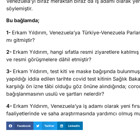
Venezuela’yı biraz meraktan biraz da iş adamı olarak yeni 
söylemiştir.
Bu bağlamda;
1-
Erkam Yıldırım, Venezuela’ya Türkiye-Venezuela Parla
mı gitmiştir?
2-
Erkam Yıldırım, hangi sıfatla resmi ziyaretlere katılmı
ve resmi görüşmelere dâhil etmiştir?
3-
Erkam Yıldırım, test kiti ve maske bağışında bulunmuşs
yapıldığı iddia edilen tarihte covid test kitinin Sağlık Ba
karşılığı ön izne tâbi olduğu göz önüne alındığında; coro
bağışlanmasının usulü ve şartları nelerdir?
4-
Erkam Yıldırım, Venezuela’ya iş adamı olarak yeni fırsat
faaliyetlerinde ve saha araştırmasında yardımcı olmuş m
Facebook
Twitter
LinkedIn