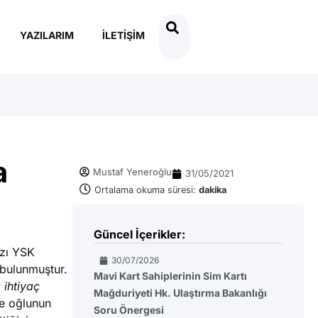
YAZILARIM
İLETIŞIM
a
Mustaf Yeneroğlu
31/05/2021
Ortalama okuma süresi:
dakika
Güncel İçerikler:
azı YSK
30/07/2026
 bulunmuştur.
Mavi Kart Sahiplerinin Sim Kartı
 ihtiyaç
Mağduriyeti Hk. Ulaştırma Bakanlığı
se oğlunun
Soru Önergesi