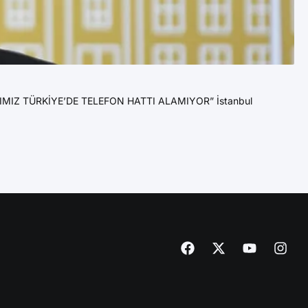
2
Va
IZ TÜRKİYE’DE TELEFON HATTI ALAMIYOR” İstanbul
YE
Va
DE