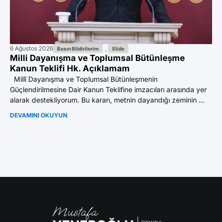
6 Ağustos 2026
,
2 A
Basın Bildirilerim
Slide
Milli Dayanışma ve Toplumsal Bütünleşme
Do
Kanun Teklifi Hk. Açıklamam
ad
Millî Dayanışma ve Toplumsal Bütünleşmenin
İst
Güçlendirilmesine Dair Kanun Teklifine imzacıları arasında yer
do
alarak destekliyorum. Bu kararı, metnin dayandığı zeminin ...
Abd
DEVAMINI OKUYUN
DE