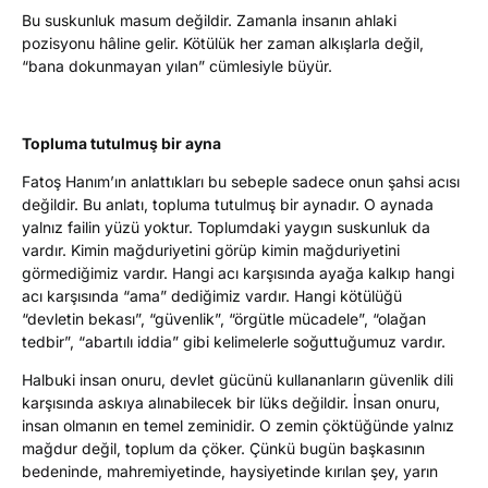
Bu suskunluk masum değildir. Zamanla insanın ahlaki
pozisyonu hâline gelir. Kötülük her zaman alkışlarla değil,
“bana dokunmayan yılan” cümlesiyle büyür.
Topluma tutulmuş bir ayna
Fatoş Hanım’ın anlattıkları bu sebeple sadece onun şahsi acısı
değildir. Bu anlatı, topluma tutulmuş bir aynadır. O aynada
yalnız failin yüzü yoktur. Toplumdaki yaygın suskunluk da
vardır. Kimin mağduriyetini görüp kimin mağduriyetini
görmediğimiz vardır. Hangi acı karşısında ayağa kalkıp hangi
acı karşısında “ama” dediğimiz vardır. Hangi kötülüğü
“devletin bekası”, “güvenlik”, “örgütle mücadele”, “olağan
tedbir”, “abartılı iddia” gibi kelimelerle soğuttuğumuz vardır.
Halbuki insan onuru, devlet gücünü kullananların güvenlik dili
karşısında askıya alınabilecek bir lüks değildir. İnsan onuru,
insan olmanın en temel zeminidir. O zemin çöktüğünde yalnız
mağdur değil, toplum da çöker. Çünkü bugün başkasının
bedeninde, mahremiyetinde, haysiyetinde kırılan şey, yarın