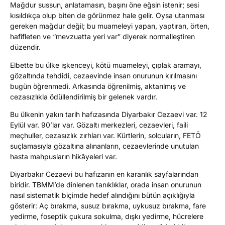
Mağdur sussun, anlatamasın, başını öne eğsin istenir; sesi
kısıldıkça olup biten de görünmez hale gelir. Oysa utanması
gereken mağdur değil; bu muameleyi yapan, yaptıran, örten,
hafifleten ve “mevzuatta yeri var” diyerek normalleştiren
düzendir.
Elbette bu ülke işkenceyi, kötü muameleyi, çıplak aramayı,
gözaltında tehdidi, cezaevinde insan onurunun kırılmasını
bugün öğrenmedi. Arkasında öğrenilmiş, aktarılmış ve
cezasızlıkla ödüllendirilmiş bir gelenek vardır.
Bu ülkenin yakın tarih hafızasında Diyarbakır Cezaevi var. 12
Eylül var. 90’lar var. Gözaltı merkezleri, cezaevleri, faili
meçhuller, cezasızlık zırhları var. Kürtlerin, solcuların, FETÖ
suçlamasıyla gözaltına alınanların, cezaevlerinde unutulan
hasta mahpusların hikâyeleri var.
Diyarbakır Cezaevi bu hafızanın en karanlık sayfalarından
biridir. TBMM’de dinlenen tanıklıklar, orada insan onurunun
nasıl sistematik biçimde hedef alındığını bütün açıklığıyla
gösterir: Aç bırakma, susuz bırakma, uykusuz bırakma, fare
yedirme, foseptik çukura sokulma, dışkı yedirme, hücrelere