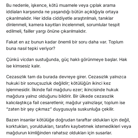
Bu nedenle, işkence, kötü muamele veya çıplak arama
iddiaları karşısında ne yaşandığı bütün açıklığıyla ortaya
çıkarılmalıdır. Her iddia ciddiyetle araştırılmalı, tanıklar
dinlenmeli, kamera kayıtları incelenmeli, sorumlular tespit
edilmeli, failler yargı önüne çıkarılmalıdır.
Fakat en az bunun kadar önemli bir soru daha var. Toplum
buna nasıl tepki veriyor?
Çünkü vicdan sustuğunda, güç haklı görünmeye başlar. Hak
ise kimsesiz kalır.
Cezasızlık tam da burada devreye girer. Cezasızlık yalnızca
hukuki bir sonuçsuzluk değildir; kötülüğün ikinci kez
işlenmesidir. İlkinde fail mağduru ezer; ikincisinde hukuk
mağdura yalnız olduğunu bildirir. Bir ülkede cezasızlık
kalıcılaştıkça fail cesaretlenir, mağdur yalnızlaşır, toplum ise
“zaten bir şey çıkmaz” duygusuyla suskunluğa çekilir.
Bazen insanlar kötülüğe doğrudan taraftar oldukları için değil,
korktukları, yoruldukları, tarafını kaybetmek istemedikleri veya
mağdurun kimliğinden rahatsız oldukları için susarlar.