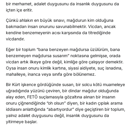
bir merhamet, adalet duygusunu da insanlık duygusunu da
içten içe eritir.
Çünkü ahlakın en büyük sınavı, mağdurun kim olduğuna
bakmadan insan onurunu savunabilmektir. Vicdan, ancak
kendine benzemeyenin acısı karşısında da titrediğinde
vicdandır.
Eğer bir toplum “bana benzeyen mağdursa üzülürüm, bana
benzemeyen mağdursa susarım” noktasına gelmişse, orada
vicdan artık ilkeye göre değil, kimliğe göre çalışıyor demektir.
Oysa insan onuru kimlik kartına, siyasi aidiyete, suç isnadına,
mahalleye, inanca veya sınıfa göre bölünemez.
Bir Kürt işkence gördüğünde susan, bir solcu kötü muameleye
uğradığında yüzünü çeviren, bir dindar mağdur olduğunda
alay eden, FETÖ suçlamasıyla gözaltına alınan bir insanın
onuru çiğnendiğinde “oh olsun” diyen, bir kadın çıplak arama
iddiasını anlattığında “abartıyordur” diye geçiştiren bir toplum,
yalnız adalet duygusunu değil, insanlık duygusunu da
yitirmeye başlar.