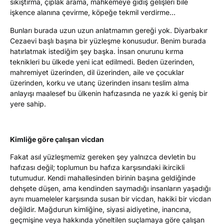
sıkıştırma, çıplak arama, mahkemeye gidiş gelişleri bile
işkence alanına çevirme, köpeğe tekmil verdirme…
Bunları burada uzun uzun anlatmamın gereği yok. Diyarbakır
Cezaevi başlı başına bir yüzleşme konusudur. Benim burada
hatırlatmak istediğim şey başka. İnsan onurunu kırma
teknikleri bu ülkede yeni icat edilmedi. Beden üzerinden,
mahremiyet üzerinden, dil üzerinden, aile ve çocuklar
üzerinden, korku ve utanç üzerinden insanı teslim alma
anlayışı maalesef bu ülkenin hafızasında ne yazık ki geniş bir
yere sahip.
Kimliğe göre çalışan vicdan
Fakat asıl yüzleşmemiz gereken şey yalnızca devletin bu
hafızası değil; toplumun bu hafıza karşısındaki ikircikli
tutumudur. Kendi mahallesinden birinin başına geldiğinde
dehşete düşen, ama kendinden saymadığı insanların yaşadığı
aynı muameleler karşısında susan bir vicdan, hakiki bir vicdan
değildir. Mağdurun kimliğine, siyasi aidiyetine, inancına,
geçmişine veya hakkında yöneltilen suçlamaya göre çalışan