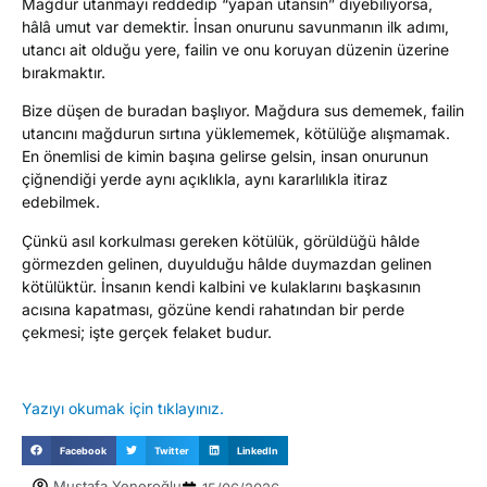
Mağdur utanmayı reddedip “yapan utansın” diyebiliyorsa,
hâlâ umut var demektir. İnsan onurunu savunmanın ilk adımı,
utancı ait olduğu yere, failin ve onu koruyan düzenin üzerine
bırakmaktır.
Bize düşen de buradan başlıyor. Mağdura sus dememek, failin
utancını mağdurun sırtına yüklememek, kötülüğe alışmamak.
En önemlisi de kimin başına gelirse gelsin, insan onurunun
çiğnendiği yerde aynı açıklıkla, aynı kararlılıkla itiraz
edebilmek.
Çünkü asıl korkulması gereken kötülük, görüldüğü hâlde
görmezden gelinen, duyulduğu hâlde duymazdan gelinen
kötülüktür. İnsanın kendi kalbini ve kulaklarını başkasının
acısına kapatması, gözüne kendi rahatından bir perde
çekmesi; işte gerçek felaket budur.
Yazıyı okumak için tıklayınız.
Facebook
Twitter
LinkedIn
Mustafa Yeneroğlu