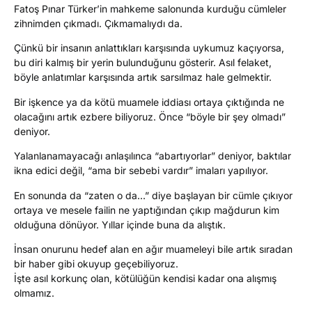
Fatoş Pınar Türker’in mahkeme salonunda kurduğu cümleler
zihnimden çıkmadı. Çıkmamalıydı da.
Çünkü bir insanın anlattıkları karşısında uykumuz kaçıyorsa,
bu diri kalmış bir yerin bulunduğunu gösterir. Asıl felaket,
böyle anlatımlar karşısında artık sarsılmaz hale gelmektir.
Bir işkence ya da kötü muamele iddiası ortaya çıktığında ne
olacağını artık ezbere biliyoruz. Önce “böyle bir şey olmadı”
deniyor.
Yalanlanamayacağı anlaşılınca “abartıyorlar” deniyor, baktılar
ikna edici değil, “ama bir sebebi vardır” imaları yapılıyor.
En sonunda da “zaten o da…” diye başlayan bir cümle çıkıyor
ortaya ve mesele failin ne yaptığından çıkıp mağdurun kim
olduğuna dönüyor. Yıllar içinde buna da alıştık.
İnsan onurunu hedef alan en ağır muameleyi bile artık sıradan
bir haber gibi okuyup geçebiliyoruz.
İşte asıl korkunç olan, kötülüğün kendisi kadar ona alışmış
olmamız.