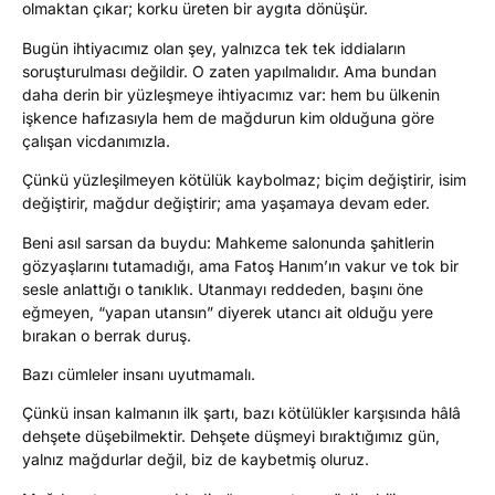
olmaktan çıkar; korku üreten bir aygıta dönüşür.
Bugün ihtiyacımız olan şey, yalnızca tek tek iddiaların
soruşturulması değildir. O zaten yapılmalıdır. Ama bundan
daha derin bir yüzleşmeye ihtiyacımız var: hem bu ülkenin
işkence hafızasıyla hem de mağdurun kim olduğuna göre
çalışan vicdanımızla.
Çünkü yüzleşilmeyen kötülük kaybolmaz; biçim değiştirir, isim
değiştirir, mağdur değiştirir; ama yaşamaya devam eder.
Beni asıl sarsan da buydu: Mahkeme salonunda şahitlerin
gözyaşlarını tutamadığı, ama Fatoş Hanım’ın vakur ve tok bir
sesle anlattığı o tanıklık. Utanmayı reddeden, başını öne
eğmeyen, “yapan utansın” diyerek utancı ait olduğu yere
bırakan o berrak duruş.
Bazı cümleler insanı uyutmamalı.
Çünkü insan kalmanın ilk şartı, bazı kötülükler karşısında hâlâ
dehşete düşebilmektir. Dehşete düşmeyi bıraktığımız gün,
yalnız mağdurlar değil, biz de kaybetmiş oluruz.