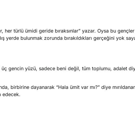
r, her türlü ümidi geride bıraksınlar” yazar. Oysa bu gençle
lış yerde bulunmak zorunda bırakıldıkları gerçeğini yok say
o üç gencin yüzü, sadece beni değil, tüm toplumu, adalet di
ında, birbirine dayanarak “Hala ümit var mı?” diye mırıldana
m edecek.