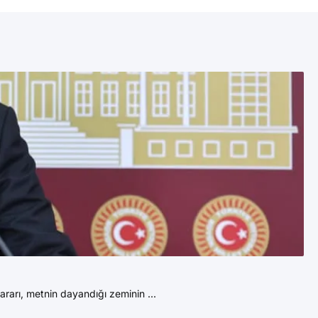
2 A
Do
rarı, metnin dayandığı zeminin ...
İst
DE