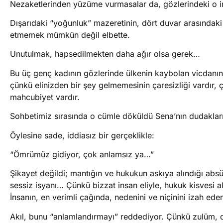
Nezaketlerinden yüzüme vurmasalar da, gözlerindeki o in
Dışarıdaki “yoğunluk” mazeretinin, dört duvar arasındak
etmemek mümkün değil elbette.
Unutulmak, hapsedilmekten daha ağır olsa gerek…
Bu ​üç genç kadının gözlerinde ülkenin kaybolan vicdanın
çünkü elinizden bir şey gelmemesinin çaresizliği vardır, 
mahcubiyet vardır. ​
Sohbetimiz sırasında o cümle döküldü Sena’nın dudaklar
Öylesine sade, iddiasız bir gerçeklikle:
“Ömrümüz gidiyor, çok anlamsız ya…” ​
Şikayet değildi; mantığın ve hukukun askıya alındığı absür
sessiz isyanı… Çünkü bizzat insan eliyle, hukuk kisvesi al
İnsanın, en verimli çağında, nedenini ve niçinini izah ed
Akıl, bunu “anlamlandırmayı” reddediyor. Çünkü zulüm, d