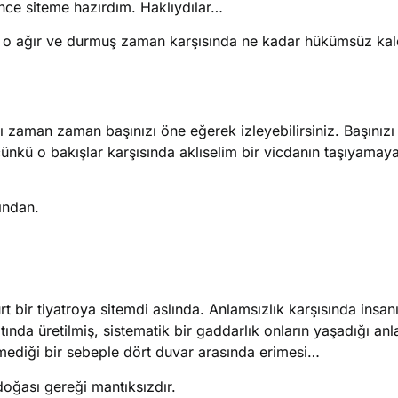
ce siteme hazırdım. Haklıydılar… ​
i o ağır ve durmuş zaman karşısında ne kadar hükümsüz kald
ı zaman zaman başınızı öne eğerek izleyebilirsiniz. Başınız
çünkü o bakışlar karşısında aklıselim bir vicdanın taşıyamaya
ından.
t bir tiyatroya sitemdi aslında. Anlamsızlık karşısında insanı
tında üretilmiş, sistematik bir gaddarlık onların yaşadığı anl
emediği bir sebeple dört duvar arasında erimesi…
oğası gereği mantıksızdır.