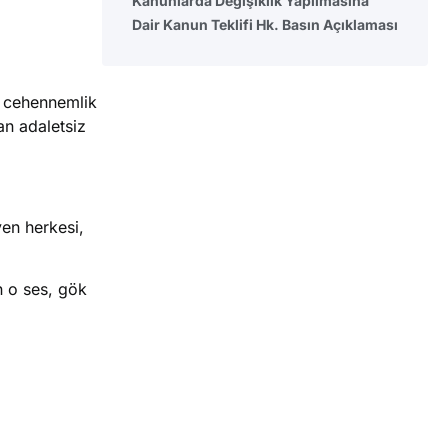
Kanunlarda Değişiklik Yapılmasına
Dair Kanun Teklifi Hk. Basın Açıklaması
r cehennemlik
an adaletsiz
yen herkesi,
n o ses, gök