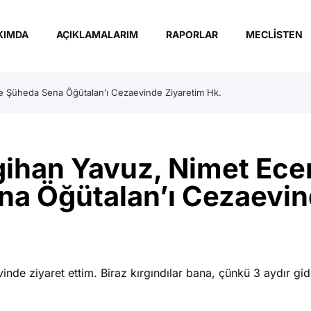
KIMDA
AÇIKLAMALARIM
RAPORLAR
MECLISTEN
e Şüheda Sena Öğütalan’ı Cezaevinde Ziyaretim Hk.
agihan Yavuz, Nimet Ec
na Öğütalan’ı Cezaevi
nde ziyaret ettim. ​Biraz kırgındılar bana, çünkü 3 aydır g