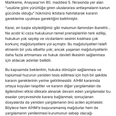
Mahkeme, Anayasa’nın 90. maddesi 5. fıkrasında yer alan
“usulüne göre yürürlüğe giren uluslararası antlaşmaların kanun
gücünde olduğu” hükmünü iktidara hatırlatarak kararın
gereklerine uyulması gerektiğini belirtmiştir.
Karar, en başta söylediğimiz gibi malumun ilamından ibarettir…
Ne acıdır ki ceza hukukunun temel prensiplerinin terk edilişi,
hukukun yok sayılışı ve vicdanların sesinin kısılması çok
korkunç mağduriyetlere yol açmıştır. Bu mağduriyetleri telafi
etmenin bir yolu elbette yok; ancak yaşanan mağduriyetlerin
daha fazla artmaması ve hukuk devleti ilkesinin sağlanması
için atılacak adımlar bellidir.
Bu kapsamda beklentim, hukuka dönüşün sağlanması ve
toplumsal huzurun yeniden tesis edilmesi için hızlı bir şekilde
kararın gereklerinin yerine getirilmesidir. AİHM kararında
ortaya koyulan tespitler ve kararın diğer yargılamaları da
ilgilendiren etkisi dikkate alınarak devam eden yargılamalar bu
esaslar çerçevesinde karara bağlanmalı; sonuçlanan
dosyalarda da yeniden yargılamanın önü acilen açılmalıdır.
Böylece hem AİHM’e başvuramamış mağdurlar hem de
yargılamanın yenilenmesi kurumunun sebep olacağı