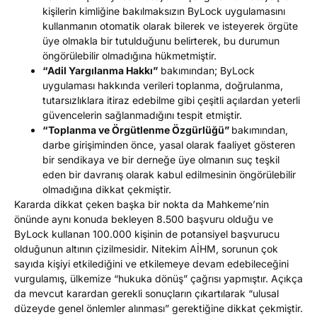
kişilerin kimliğine bakılmaksızın ByLock uygulamasını
kullanmanın otomatik olarak bilerek ve isteyerek örgüte
üye olmakla bir tutulduğunu belirterek, bu durumun
öngörülebilir olmadığına hükmetmiştir.
“Adil Yargılanma Hakkı”
bakımından; ByLock
uygulaması hakkında verileri toplanma, doğrulanma,
tutarsızlıklara itiraz edebilme gibi çeşitli açılardan yeterli
güvencelerin sağlanmadığını tespit etmiştir.
“Toplanma ve Örgütlenme Özgürlüğü”
bakımından,
darbe girişiminden önce, yasal olarak faaliyet gösteren
bir sendikaya ve bir derneğe üye olmanın suç teşkil
eden bir davranış olarak kabul edilmesinin öngörülebilir
olmadığına dikkat çekmiştir.
Kararda dikkat çeken başka bir nokta da Mahkeme’nin
önünde aynı konuda bekleyen 8.500 başvuru olduğu ve
ByLock kullanan 100.000 kişinin de potansiyel başvurucu
olduğunun altının çizilmesidir. Nitekim AİHM, sorunun çok
sayıda kişiyi etkilediğini ve etkilemeye devam edebileceğini
vurgulamış, ülkemize “hukuka dönüş” çağrısı yapmıştır. Açıkça
da mevcut karardan gerekli sonuçların çıkartılarak “ulusal
düzeyde genel önlemler alınması” gerektiğine dikkat çekmiştir.