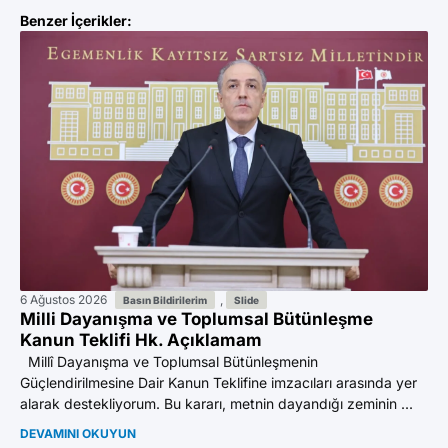
Benzer İçerikler:
6 Ağustos 2026
,
27
Basın Bildirilerim
Slide
Milli Dayanışma ve Toplumsal Bütünleşme
Yu
Kanun Teklifi Hk. Açıklamam
De
Ba
Millî Dayanışma ve Toplumsal Bütünleşmenin
Güçlendirilmesine Dair Kanun Teklifine imzacıları arasında yer
“A
alarak destekliyorum. Bu kararı, metnin dayandığı zeminin ...
FA
Ye
DEVAMINI OKUYUN
“Yü