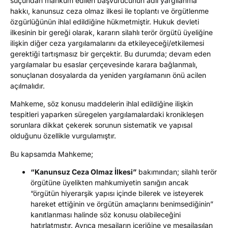
suçundan mahkûm edilen başvurucunun adil yargılanma
hakkı, kanunsuz ceza olmaz ilkesi ile toplantı ve örgütlenme
özgürlüğünün ihlal edildiğine hükmetmiştir. Hukuk devleti
ilkesinin bir gereği olarak, kararın silahlı terör örgütü üyeliğine
ilişkin diğer ceza yargılamalarını da etkileyeceği/etkilemesi
gerektiği tartışmasız bir gerçektir. Bu durumda; devam eden
yargılamalar bu esaslar çerçevesinde karara bağlanmalı,
sonuçlanan dosyalarda da yeniden yargılamanın önü acilen
açılmalıdır.
Mahkeme, söz konusu maddelerin ihlal edildiğine ilişkin
tespitleri yaparken süregelen yargılamalardaki kronikleşen
sorunlara dikkat çekerek sorunun sistematik ve yapısal
olduğunu özellikle vurgulamıştır.
Bu kapsamda Mahkeme;
“Kanunsuz Ceza Olmaz İlkesi”
bakımından; silahlı terör
örgütüne üyelikten mahkumiyetin sanığın ancak
“örgütün hiyerarşik yapısı içinde bilerek ve isteyerek
hareket ettiğinin ve örgütün amaçlarını benimsediğinin”
kanıtlanması halinde söz konusu olabileceğini
hatırlatmıştır. Ayrıca mesajların içeriğine ve mesajlaşılan