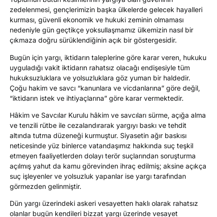
zedelenmesi, gençlerimizin başka ülkelerde gelecek hayalleri
kurması, güvenli ekonomik ve hukuki zeminin olmaması
nedeniyle gün geçtikçe yoksullaşmamız ülkemizin nasıl bir
çıkmaza doğru sürüklendiğinin açık bir göstergesidir.
Bugün için yargı, iktidarın taleplerine göre karar veren, hukuku
uyguladığı vakit iktidarın rahatsız olacağı endişesiyle tüm
hukuksuzluklara ve yolsuzluklara göz yuman bir haldedir.
Çoğu hakim ve savcı “kanunlara ve vicdanlarına” göre değil,
“iktidarın istek ve ihtiyaçlarına” göre karar vermektedir.
Hâkim ve Savcılar Kurulu hâkim ve savcıları sürme, açığa alma
ve tenzili rütbe ile cezalandırarak yargıyı baskı ve tehdit
altında tutma düzeneği kurmuştur. Siyasetin ağır baskısı
neticesinde yüz binlerce vatandaşımız hakkında suç teşkil
etmeyen faaliyetlerden dolayı terör suçlarından soruşturma
açılmış yahut da kamu görevinden ihraç edilmiş; aksine açıkça
suç işleyenler ve yolsuzluk yapanlar ise yargı tarafından
görmezden gelinmiştir.
Dün yargı üzerindeki askeri vesayetten haklı olarak rahatsız
olanlar bugün kendileri bizzat yargı üzerinde vesayet