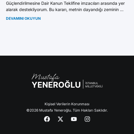
Güçlendirilmesine Dair Kanun Teklifine imzacıları arasında yer
“A
alarak destekliyorum. Bu kararı, metnin dayandığı zeminin ...
FA
Ye
DEVAMINI OKUYUN
“Yü
DE
Kişisel Verilerin Korunması
©2026 Mustafa Yeneroğlu. Tüm Hakları Saklıdır.