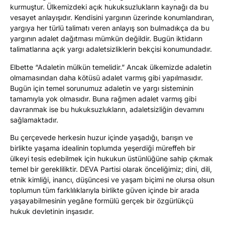
kurmuştur. Ülkemizdeki açık hukuksuzlukların kaynağı da bu
vesayet anlayışıdır. Kendisini yargının üzerinde konumlandıran,
yargıya her türlü talimatı veren anlayış son bulmadıkça da bu
yargının adalet dağıtması mümkün değildir. Bugün iktidarın
talimatlarına açık yargı adaletsizliklerin bekçisi konumundadır.
Elbette “Adaletin mülkün temelidir.” Ancak ülkemizde adaletin
olmamasından daha kötüsü adalet varmış gibi yapılmasıdır.
Bugün için temel sorunumuz adaletin ve yargı sisteminin
tamamıyla yok olmasıdır. Buna rağmen adalet varmış gibi
davranmak ise bu hukuksuzlukların, adaletsizliğin devamını
sağlamaktadır.
Bu çerçevede herkesin huzur içinde yaşadığı, barışın ve
birlikte yaşama idealinin toplumda yeşerdiği müreffeh bir
ülkeyi tesis edebilmek için hukukun üstünlüğüne sahip çıkmak
temel bir gerekliliktir. DEVA Partisi olarak önceliğimiz; dini, dili,
etnik kimliği, inancı, düşüncesi ve yaşam biçimi ne olursa olsun
toplumun tüm farklılıklarıyla birlikte güven içinde bir arada
yaşayabilmesinin yegâne formülü gerçek bir özgürlükçü
hukuk devletinin inşasıdır.