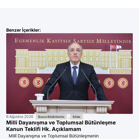
Benzer İçerikler:
6 Ağustos 2026
,
27
Basın Bildirilerim
Slide
Milli Dayanışma ve Toplumsal Bütünleşme
Yu
Kanun Teklifi Hk. Açıklamam
De
Ba
Millî Dayanışma ve Toplumsal Bütünleşmenin