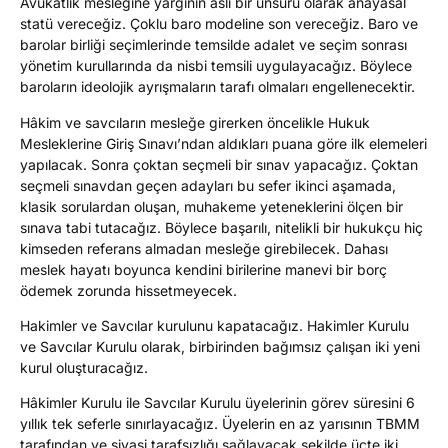
Avukatlık mesleğine yargının asli bir unsuru olarak anayasal
statü vereceğiz. Çoklu baro modeline son vereceğiz. Baro ve
barolar birliği seçimlerinde temsilde adalet ve seçim sonrası
yönetim kurullarında da nisbi temsili uygulayacağız. Böylece
baroların ideolojik ayrışmaların tarafı olmaları engellenecektir.
Hâkim ve savcıların mesleğe girerken öncelikle Hukuk
Mesleklerine Giriş Sınavı’ndan aldıkları puana göre ilk elemeleri
yapılacak. Sonra çoktan seçmeli bir sınav yapacağız. Çoktan
seçmeli sınavdan geçen adayları bu sefer ikinci aşamada,
klasik sorulardan oluşan, muhakeme yeteneklerini ölçen bir
sınava tabi tutacağız. Böylece başarılı, nitelikli bir hukukçu hiç
kimseden referans almadan mesleğe girebilecek. Dahası
meslek hayatı boyunca kendini birilerine manevi bir borç
ödemek zorunda hissetmeyecek.
Hakimler ve Savcılar kurulunu kapatacağız. Hakimler Kurulu
ve Savcılar Kurulu olarak, birbirinden bağımsız çalışan iki yeni
kurul oluşturacağız.
Hâkimler Kurulu ile Savcılar Kurulu üyelerinin görev süresini 6
yıllık tek seferle sınırlayacağız. Üyelerin en az yarısının TBMM
tarafından ve siyasi tarafsızlığı sağlayacak şekilde üçte iki