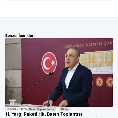
Benzer İçerikler:
9 A
İk
To
YE
“T
KA
Mil
DE
23 Aralık 2025
,
Basın Toplantılarım
Slide
11. Yargı Paketi Hk. Basın Toplantısı