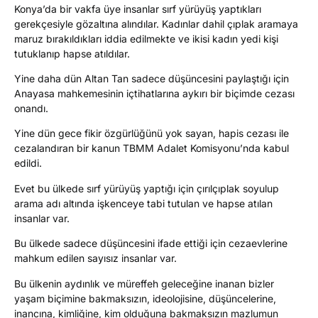
Konya’da bir vakfa üye insanlar sırf yürüyüş yaptıkları
gerekçesiyle gözaltına alındılar. Kadınlar dahil çıplak aramaya
maruz bırakıldıkları iddia edilmekte ve ikisi kadın yedi kişi
tutuklanıp hapse atıldılar.
Yine daha dün Altan Tan sadece düşüncesini paylaştığı için
Anayasa mahkemesinin içtihatlarına aykırı bir biçimde cezası
onandı.
Yine dün gece fikir özgürlüğünü yok sayan, hapis cezası ile
cezalandıran bir kanun TBMM Adalet Komisyonu’nda kabul
edildi.
Evet bu ülkede sırf yürüyüş yaptığı için çırılçıplak soyulup
arama adı altında işkenceye tabi tutulan ve hapse atılan
insanlar var.
Bu ülkede sadece düşüncesini ifade ettiği için cezaevlerine
mahkum edilen sayısız insanlar var.
Bu ülkenin aydınlık ve müreffeh geleceğine inanan bizler
yaşam biçimine bakmaksızın, ideolojisine, düşüncelerine,
inancına, kimliğine, kim olduğuna bakmaksızın mazlumun