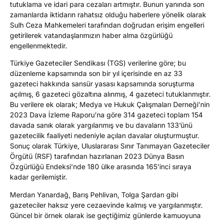
tutuklama ve idari para cezaları artmıştır. Bunun yanında son
zamanlarda iktidarın rahatsız olduğu haberlere yönelik olarak
Sulh Ceza Mahkemeleri tarafından doğrudan erişim engelleri
getirilerek vatandaşlarımızın haber alma özgürlüğü
engellenmektedir.
Türkiye Gazeteciler Sendikası (TGS) verilerine göre; bu
düzenleme kapsamında son bir yıl içerisinde en az 33
gazeteci hakkında sansür yasası kapsamında soruşturma
açılmış, 6 gazeteci gözaltına alınmış, 4 gazeteci tutuklanmıştır.
Bu verilere ek olarak; Medya ve Hukuk Çalışmaları Derneği’nin
2023 Dava İzleme Raporu’na göre 314 gazeteci toplam 154
davada sanık olarak yargılanmış ve bu davaların 133’ünü
gazetecilik faaliyeti nedeniyle açılan davalar oluşturmuştur.
Sonuç olarak Türkiye, Uluslararası Sınır Tanımayan Gazeteciler
Örgütü (RSF) tarafından hazırlanan 2023 Dünya Basın
Özgürlüğü Endeksi’nde 180 ülke arasında 165’inci sıraya
kadar gerilemiştir.
Merdan Yanardağ, Barış Pehlivan, Tolga Şardan gibi
gazeteciler haksız yere cezaevinde kalmış ve yargılanmıştır.
Güncel bir örnek olarak ise geçtiğimiz günlerde kamuoyuna