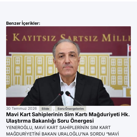
Benzer İçerikler:
30 Temmuz 2026
,
29
Slide
Soru Önergelerim
Mavi Kart Sahiplerinin Sim Kartı Mağduriyeti Hk.
Va
Ulaştırma Bakanlığı Soru Önergesi
Hk
YENEROĞLU, MAVİ KART SAHİPLERİNİN SIM KART
YE
MAĞDURİYETİNİ BAKAN URALOĞLU’NA SORDU “MAVİ
İD